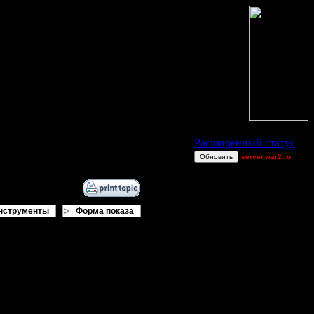
Статус Battle.Net
Расширенный статус
Обновить
server.war2.ru
gow efffffff
Superhigh
Shasta[iS]
нструменты
Форма показа
RushNAttack
van[z]
polandbb
miguelperu
Shotgun
XuRnT[z]
верное. и это естественно, что без
321123
ах, которые появлялись только на