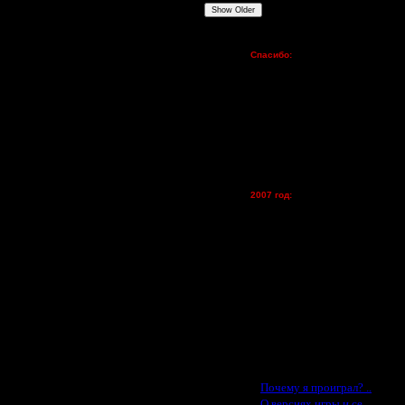
Show Older
Пожертвования
Спасибо:
FX - $80 (домен)
Zelya - (турниры)
lesnik
Dar - (турниры)
Kagan - (турниры)
vova1 - (хостинг)
tolsty - (хостинг)
Oragorn - (хостинг)
2007 год:
Spbwar - $400
Jade -$100
MasterKsa - $60
Lisak -$52
Cocka - $50
Konstkl - $50
Ldir - $50
Gadzila - $20
Feature -$10
Последние статьи
·
Почему я проиграл? ..
·
О версиях игры и се..