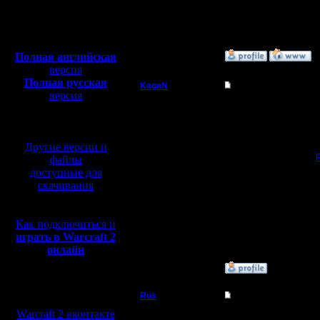
Откуда:
турнирах). На всех же 
Это я к тому, что буд
Полная версия, ~
450
выиграл бы на больши
Мб
Эти нападки на гов - 
с музыкой и видео:
Полная английская
»
26.12.17 00:43
версия
Полная русская
KagaN
Re: Friday Night Warc
версия
Полубог
перевод от war2.ru на
Цитата:
базе перевода от СПК
у каждого есть удобная
Регистрация:
Другие версии и
2.11.16
У Дара - НВТР, у Зуба 
Сообщений: 564
Приходи 5 января на
файлы
Откуда:
доступные для
Цитата:
скачивания
На всех же остальных к
Спорное суждение, но 
Как подключиться и
оценивает уровень мас
играть в Warcraft 2
этой карте. Хорошо ещ
опрокинуть на других 
онлайн
»
26.12.17 23:36
Мы в социальных
Rus
Re: Friday Night Warc
сетях:
Warcraft 2 вконтакте
Полубог
Всех с Наступающим Н