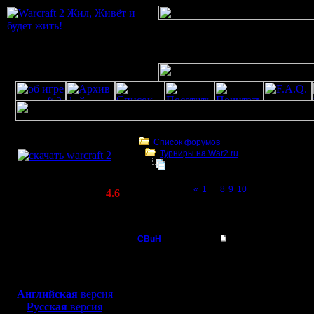
Скачать игру
бесплатно
Список форумов
Турниры на War2.ru
WarCraft 2 COMBAT
Friday Night Warcraft Grand Final 17
(Warcraft II BNE 2.02+)
Page 11 of 11
«
1
...
8
9
10
[11]
Актуальная версия:
4.6
(февраль 2020)
Friday Night Warcraft Grand Final 17 8/12
Совместимо с
Windows
CBuH
Re: Friday Night Warc
XP/Vista/7/8/10
Админ
Цитата:
Боевой релиз, ~
40 Мб
Свин классический on
для игры по сети:
Регистрация:
Английская
версия
9.9.08
что за упоротость? у к
Русская
версия
Сообщений: 491
правильного подхода н