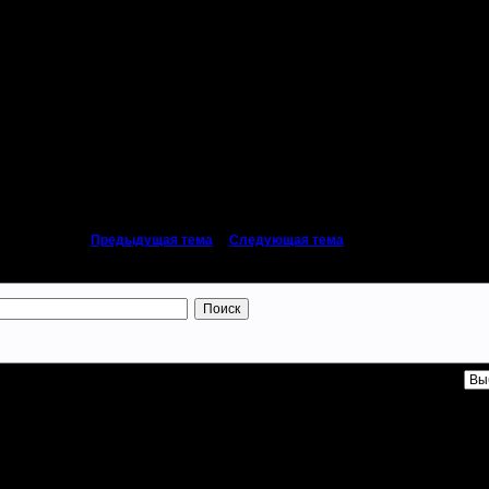
вогодний с комбикормом да с бантиком красным, тогда придет на турнир.
«
Предыдущая тема
|
Следующая тема
»