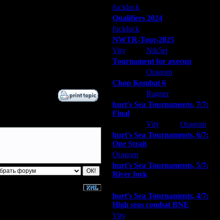
fuckluck
Extasey
ARMilitar
Qualifiers 2024
fuckluck
ARMilitar
Extasey
NWTR-Tour-2025
Vity
Nik5et
ARMilitar
Tournament for axecup
ARMilitar
Oragorn
Extasey
Chop Kombat 6
hurt
Ragner
Extasey
hurt's Sea Tournaments, 7/7:
Final
Extasey
Vity
Oragorn
hurt's Sea Tournaments, 6/7:
One Strait
Oragorn
ARMilitar
Extasey
hurt's Sea Tournaments, 5/7:
River fork
Extasey
ARMilitar
Doooda
hurt's Sea Tournaments, 4/7:
High seas combat BNE
Vity
ARMilitar
None