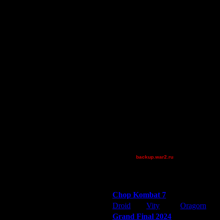
 гсев, хоть пос, хоть спираль.
vdavda934
которые задрочены у них. Но
TEST
JuggerNot24
password 1
ivankos
Остальные игроки
AA.GreenGoblin
FaT~PiG
JayHawkerz
Jordan4385
к под баян в честь своей победы))
P!NK
Pangster2015
 пос, хоть спираль.
Theboy
TWN-cancel
 на которой большинство
ть, и работать над своей игрой на
backup.war2.ru
-нибудь задротишку говерского
Остальные игроки
Победители турниров
Chop Kombat 7
Droid
Vity
Oragorn
Grand Final 2024