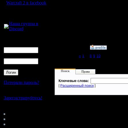
Warcraft 2 в facebook
P.S. Свину мешочек но
Регистрация:
Для голосового
3.12.16
общения:
Сообщений: 314
Откуда:
Наша группа в
Московская
Discord
область
Логин
Ник
»
31.12.17 03:17
Пароль
Page 11 of 11
«
1
...
8
9
10
[11]
Поиск
Права
Ключевые слова:
Потеряли пароль?
[
Расширенный поиск
]
Нет своего аккаунта?
Зарегистрируйтесь!
Кто на сайте
142: Гости
0: Пользователи
4121: Пользователи с