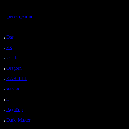
регистрацией
Вы гость здесь.
+ регистрация
Последний
посетитель:
Dar
: 26 Дней 11 ч. 35
м. назад
FX
: 98 Дней 19 ч. 7
м. назад
lesnik
: 131 Дней 21 ч.
24 м. назад
Oragorn
: 139 Дней 21
ч. 34 м. назад
KABuLLL
: 167 Дней
20 ч. 43 м. назад
starspro
: 192 Дней 8 ч.
17 м. назад
il
: 263 Дней 18 ч. 22
м. назад
Радибор
: 287 Дней 14
ч. 9 м. назад
Dark_Master
: 298
Дней 16 ч. 25 м. назад