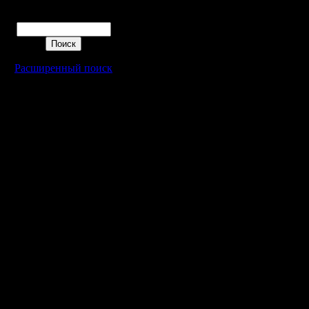
Поиск
Расширенный поиск
Warcraft 2 - скачать бесплатно русскую версию, warcraft 2 серве
- Генерация