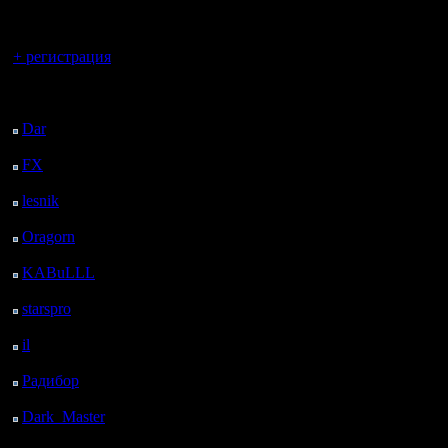
регистрацией
Вы гость здесь.
+ регистрация
Последний
посетитель:
Dar
: 26 Дней 18 ч. 30
м. назад
FX
: 99 Дней 2 ч. 2 м.
назад
lesnik
: 132 Дней 4 ч.
20 м. назад
Oragorn
: 140 Дней 4
ч. 29 м. назад
KABuLLL
: 168 Дней
3 ч. 38 м. назад
starspro
: 192 Дней 15
ч. 12 м. назад
il
: 264 Дней 1 ч. 18 м.
назад
Радибор
: 287 Дней 21
ч. 5 м. назад
Dark_Master
: 298
Дней 23 ч. 21 м. назад