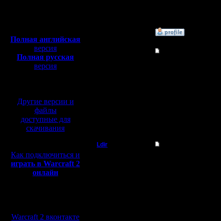
Откуда:
Полная версия, ~
450
Мб
с музыкой и видео:
»
28.6.05 21:22
Полная английская
версия
Гость
Re: Моя новая песня
Полная русская
версия
хмм, а как начёт wav 
перевод от war2.ru на
базе перевода от СПК
Другие версии и
файлы
доступные для
»
28.6.05 21:26
скачивания
Ldir
Re: Моя новая песня
Как подключиться и
Админ
вот ещё :
играть в Warcraft 2
онлайн
Потому что, потому ч
Регистрация:
Шахта наш, Шахта наш
25.2.05
Первым делом , первы
Сообщений: 1017
Ну а Лес?! ... за лесом
Мы в социальных
Откуда:
сетях:
Н.Новгород
--
Warcraft 2 Forever!
Warcraft 2 вконтакте