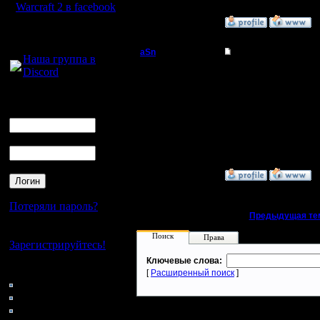
Warcraft 2 в facebook
»
25.8.05 14:42
Для голосового
общения:
aSn
Re: Моя новая песня
Наша группа в
Discord
Полубог
Дааа... =)) Поэты, блин.
--
Логин
Регистрация:
Стучите в Асю 46795
Ник
13.2.05
Сообщений: 322
Откуда: Прага
Пароль
»
25.8.05 15:06
Потеряли пароль?
«
Предыдущая те
Нет своего аккаунта?
Поиск
Права
Зарегистрируйтесь!
Ключевые слова:
Кто на сайте
[
Расширенный поиск
]
111: Гости
0: Пользователи
4121: Пользователи с