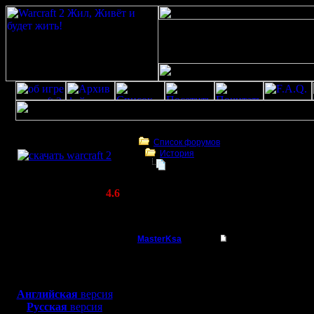
Скачать игру
бесплатно
Список форумов
История
WarCraft 2 COMBAT
Моя новая песня.
(Warcraft II BNE 2.02+)
Актуальная версия:
4.6
(февраль 2020)
Моя новая песня.
Совместимо с
Windows
MasterKsa
Моя новая песня.
XP/Vista/7/8/10
Мастер
Эх, народец нынче хи
Боевой релиз, ~
40 Мб
Драться с этими людь
Мнеб померятся бы си
для игры по сети:
Регистрация:
Мнеб померятся бы си
Английская
версия
7.3.05
С GIMLI , чёрт меня во
Русская
версия
Сообщений: 177