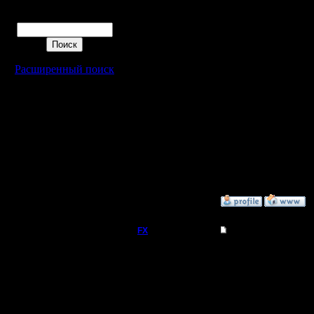
Javascrip
Поиск
он взял 
Расширенный поиск
[ Редакти
12:07 ]
[ Редакти
12:08 ]
»
22.2.18 17:20
FX
Оригинальный Starc
Оригиналь
запустил
Регистрация:
15.8.06
версия St
Сообщений: 395