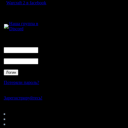
Warcraft 2 в facebook
идется пр
Для голосового
просмотр
общения:
Наша группа в
Discord
Что же к
Логин
новости, 
Ник
распиаре
Пароль
сорсы уже
менее мо
нескольк
Потеряли пароль?
1. На ба
Нет своего аккаунта?
Зарегистрируйтесь!
openbw
2. Рекомп
Кто на сайте
188: Гости
ассембле
0: Пользователи
4121: Пользователи с