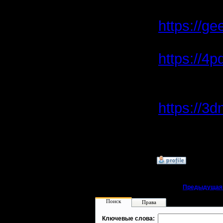
Откуда:
https://ge
HTML5-ве
https://4
Оригиналь
запустил
https://3
Оригиналь
запустил
»
19.2.18 23:48
«
Предыдущая
Поиск
Права
Ключевые слова: