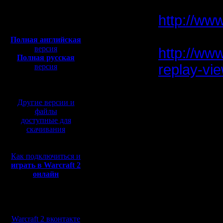
конечно 
Сообщений: 191
Откуда:
Полная версия, ~
450
http://ww
Мб
с музыкой и видео:
конкретн
Полная английская
версия
http://ww
Полная русская
replay-vie
версия
перевод от war2.ru на
переносят
базе перевода от СПК
opensourc
Другие версии и
файлы
компиляц
доступные для
скачивания
прочий к
авторским
Как подключиться и
все равн
играть в Warcraft 2
онлайн
оригианл
касаемо 
Мы в социальных
сетях:
"играть",
Warcraft 2 вконтакте