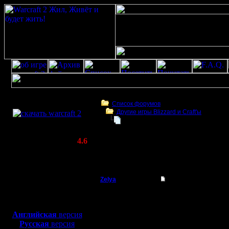
Скачать игру
бесплатно
Список форумов
Другие игры Blizzard и Craft'ы
WarCraft 2 COMBAT
Оригинальный Starcraft запустил
(Warcraft II BNE 2.02+)
Актуальная версия:
4.6
(февраль 2020)
Оригинальный Starcraft запустили в брау
Совместимо с
версия Sta
Windows
XP/Vista/7/8/10
Zelya
Re: Оригинальный S
Владыка
По онлай
Боевой релиз, ~
40 Мб
для игры по сети:
серьезная
Английская
версия
Регистрация:
Русская
версия
11.2.07