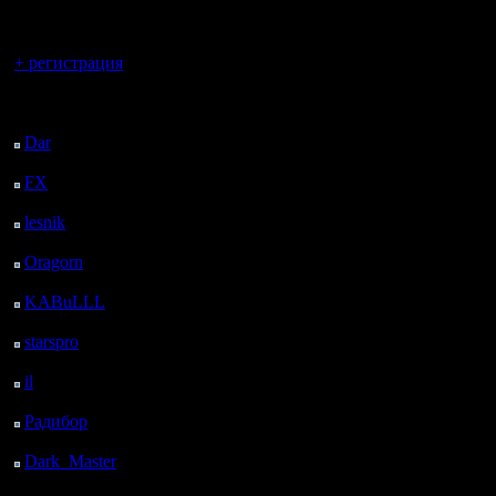
3. Что-то
регистрацией
4. Что-т
Вы гость здесь.
+ регистрация
и напоми
Последний
только с
посетитель:
Dar
: 26 Дней 12 ч. 43
м. назад
Очень со
FX
: 98 Дней 20 ч. 15
м. назад
человек 
lesnik
: 131 Дней 22 ч.
33 м. назад
втихаря ч
Oragorn
: 139 Дней 22
ч. 42 м. назад
вдруг вык
KABuLLL
: 167 Дней
21 ч. 51 м. назад
Starcraft
starspro
: 192 Дней 9 ч.
тексте но
25 м. назад
il
: 263 Дней 19 ч. 31
немало п
м. назад
Радибор
: 287 Дней 15
код с яз
ч. 18 м. назад
Dark_Master
: 298
C, C++ и
Дней 17 ч. 34 м. назад