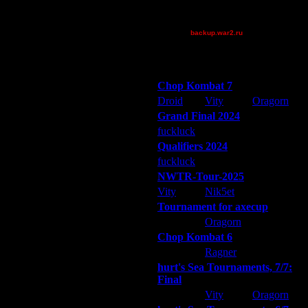
ring62
Superhigh
backup.war2.ru
Остальные игроки
хумановскими магами. Дело
Победители турниров
стрировать всё это)
Chop Kombat 7
Droid
Vity
Oragorn
Grand Final 2024
fuckluck
Extasey
ARMilitar
Qualifiers 2024
fuckluck
ARMilitar
Extasey
NWTR-Tour-2025
Vity
Nik5et
ARMilitar
Tournament for axecup
амый популярный варкрафтер в
ARMilitar
Oragorn
Extasey
Chop Kombat 6
hurt
Ragner
Extasey
hurt's Sea Tournaments, 7/7:
Final
Extasey
Vity
Oragorn