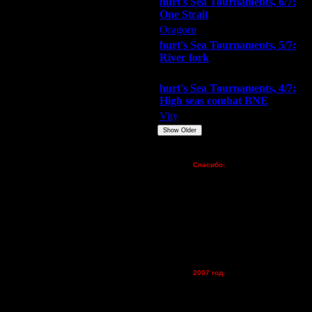
hurt's Sea Tournaments, 6/7:
One Strait
Oragorn
ARMilitar
Extasey
hurt's Sea Tournaments, 5/7:
River fork
Extasey
ARMilitar
Doooda
hurt's Sea Tournaments, 4/7:
High seas combat BNE
Vity
ARMilitar
None
Show Older
Пожертвования
Спасибо:
FX - $80 (домен)
Zelya - (турниры)
lesnik
Dar - (турниры)
Kagan - (турниры)
vova1 - (хостинг)
tolsty - (хостинг)
Oragorn - (хостинг)
2007 год:
Spbwar - $400
Jade -$100
MasterKsa - $60