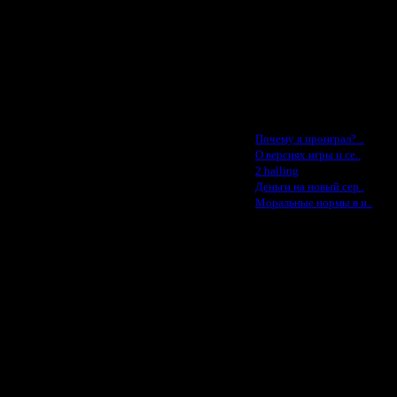
Lisak -$52
Cocka - $50
Konstkl - $50
Ldir - $50
Gadzila - $20
Feature -$10
Последние статьи
·
Почему я проиграл? ..
·
О версиях игры и се..
·
2 halling
·
Деньги на новый сер..
·
Моральные нормы в и..