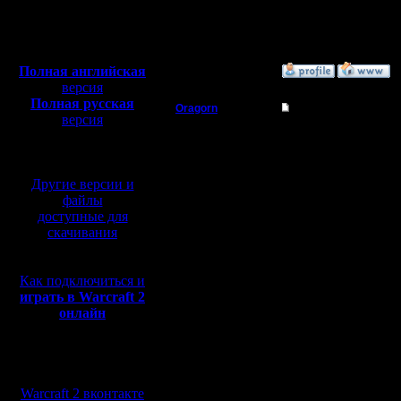
Откуда: Санкт-
Петербург
Полная версия, ~
450
Мб
с музыкой и видео:
Полная английская
»
9.9.18 17:37
версия
Полная русская
Oragorn
Re: #1 турнир анони
версия
Полубог
перевод от war2.ru на
Цитата:
базе перевода от СПК
Нельзя вот так просто
Регистрация:
Другие версии и
14.10.13
А вот это было обидно
Сообщений: 914
улучшаешь и т.д..
файлы
Откуда: Санкт-
Орагорн легко может с
доступные для
Петербург
начнётся хрень с зат
скачивания
Кому это надо? Я уж м
турниры и играли на н
Как подключиться и
Цитата:
играть в Warcraft 2
Вопрос о моем участии
онлайн
Вот и думайте. В турн
Как и моё - его создава
Мы в социальных
__________________
*Почуял смутные веян
сетях:
Warcraft 2 вконтакте
[ Редактировано Oragor