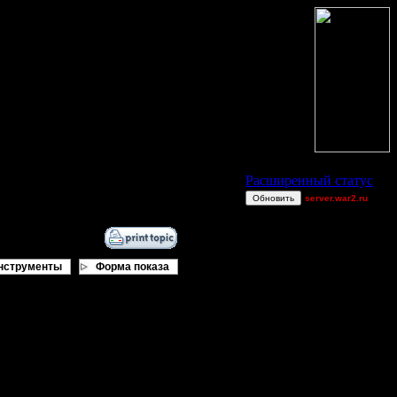
Статус Battle.Net
Расширенный статус
Обновить
server.war2.ru
a
maxman63
allanlai
нструменты
Форма показа
3v5 comps no air
moregravy
TrustedTokens
8472
CHOP CHOP
Alligator
Dj~