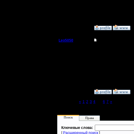
Я за ник: ktototam :)
[ Редактировано Oragor
[ Редактировано Oragor
»
15.9.18 01:19
Leo5050
Re: #1 турнир анони
Захватчик
Для не самых мудрых 
И была ли это настоящ
Регистрация:
19.12.10
Сообщений: 80
Откуда:
»
15.9.18 12:21
Page 5 of 7
«
1
2
3
4
[5]
6
7
»
Поиск
Права
Ключевые слова:
[
Расширенный поиск
]