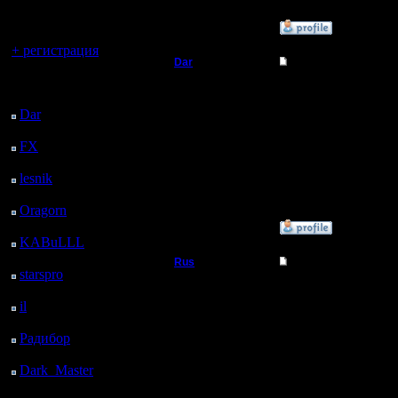
регистрацией
»
9.9.18 19:49
Вы гость здесь.
+ регистрация
Dar
Re: #1 турнир анони
Последний
Полубог
Не надо никаких исклю
посетитель:
Dar
: 25 Дней 6 ч. 19
Регистрация:
м. назад
21.7.16
FX
: 97 Дней 13 ч. 51
Сообщений: 449
м. назад
Откуда:
Махачкала
lesnik
: 130 Дней 16 ч.
9 м. назад
Oragorn
: 138 Дней 16
ч. 18 м. назад
»
9.9.18 22:36
KABuLLL
: 166 Дней
15 ч. 27 м. назад
Rus
Re: #1 турнир анони
starspro
: 191 Дней 3 ч.
Полубог
1 м. назад
благородно
il
: 262 Дней 13 ч. 6 м.
назад
Регистрация:
Радибор
: 286 Дней 8
3.12.16
Сообщений: 314
ч. 53 м. назад
Откуда:
Dark_Master
: 297
Московская
Дней 11 ч. 10 м. назад
область