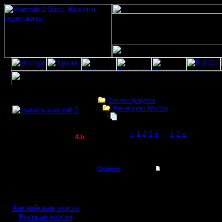
Скачать игру
бесплатно
Список форумов
Турниры на War2.ru
WarCraft 2 COMBAT
#1 турнир анонимов в русскоязычн
(Warcraft II BNE 2.02+)
Page 5 of 7
«
1
2
3
4
[5]
6
7
»
Актуальная версия:
4.6
(февраль 2020)
#1 турнир анонимов в русскоязычной част
Совместимо с
Windows
Oragorn
Re: #1 турнир анони
XP/Vista/7/8/10
Полубог
Цитата:
Боевой релиз, ~
40 Мб
По паре слов в лобби б
для игры по сети:
Регистрация:
Английская
версия
14.10.13
Я очень надеюсь, что 
Русская
версия
Сообщений: 914
иначе всю интригу убь