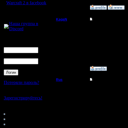
Warcraft 2 в facebook
»
9.9.18 17:50
Для голосового
общения:
KagaN
Re: #1 турнир анони
Наша группа в
Полубог
Дар, на чопе бы ты е
Discord
привычки. Я уже даже
Отдельная тема это ба
Логин
Регистрация:
Ник
2.11.16
Сообщений: 564
Откуда:
Пароль
»
9.9.18 17:51
Rus
Re: #1 турнир анони
Потеряли пароль?
Полубог
Может быть сделаем д
Нет своего аккаунта?
России.
Зарегистрируйтесь!
Регистрация:
3.12.16
Кто на сайте
Сообщений: 314
Откуда:
148: Гости
Московская
0: Пользователи
область
4121: Пользователи с