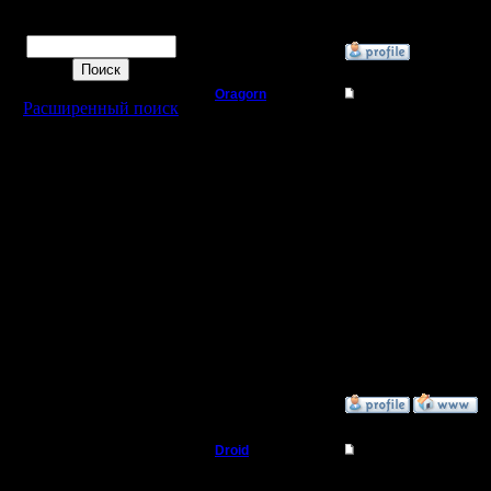
Поиск
»
10.9.18 00:47
Oragorn
Re: #1 турнир анони
Расширенный поиск
Полубог
ВНИМАНИЕ! ОБНОВЛ
XIV. КАК ПОЛЬЗОВАТ
Регистрация:
14.10.13
пишете в чат (без кавы
Сообщений: 914
"/me vs оппонент"
Откуда: Санкт-
Петербург
если у оппонента неу
тогда можно набрать 
"/me vs " (именно с пр
потом выделить его им
имя скопируется в об
бот отвечает тремя ст
Kagan vs Dar
Random map #1 is:
"2) The River Kwai BNE
»
12.9.18 17:54
Droid
Re: #1 турнир анони
Пехотинец
Цитата: