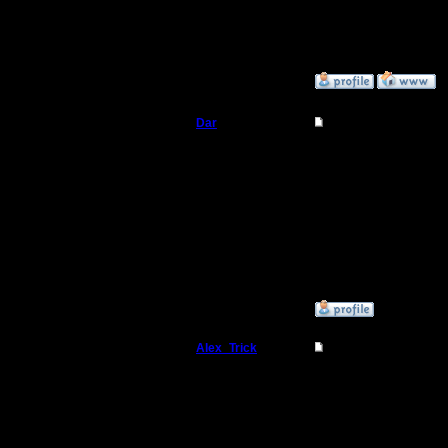
[ Редакти
16:36 ]
»
28.8.18 17:33
Dar
Re: Радикальный ме
Полубог
Это полн
надо дел
Регистрация:
21.7.16
и как бы 
Сообщений: 449
Откуда:
Махачкала
равное п
»
29.8.18 16:33
Alex_Trick
Re: Радикальный ме
Командир
Это не сч
минимум,
Регистрация:
11.8.17