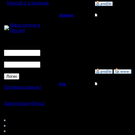
Warcraft 2 в facebook
»
5.8.18 19:45
Для голосового
Oragorn
Re: Радикальный ме
общения:
Полубог
Наша группа в
Адекватн
Discord
люди сва
Регистрация:
Логин
14.10.13
до****бы
Сообщений: 914
Ник
Откуда: Санкт-
Петербург
Vova1 ;)
Пароль
»
20.8.18 01:56
Rus
Re: Радикальный ме
Потеряли пароль?
Полубог
Я сожгу 
Нет своего аккаунта?
Зарегистрируйтесь!
такое ког
Регистрация:
3.12.16
Кто на сайте
Сообщений: 314
Откуда:
148: Гости
Московская
0: Пользователи
область
4121: Пользователи с