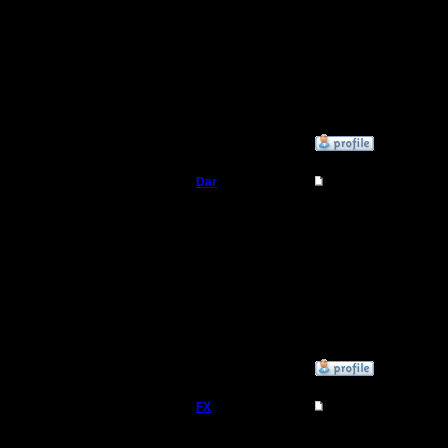
абсолютн
Сообщений: 31
Откуда:
Поправьт
прав? я л
одного чи
»
30.8.18 18:10
Dar
Re: Радикальный ме
Полубог
Мне то ж
вот Лесн
Регистрация:
21.7.16
таких зна
Сообщений: 449
Откуда:
Махачкала
»
31.8.18 13:07
FX
Re: Радикальный ме
Я не за ч