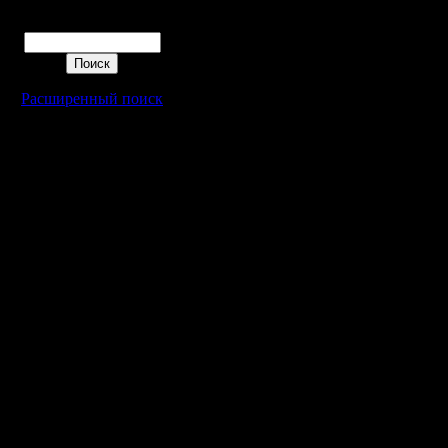
изменится
Поиск
Думаю, э
Расширенный поиск
другая иг
Которая 
убьет ту 
либо буд
ней пара
зависимос
возможно
отслежив
других иг