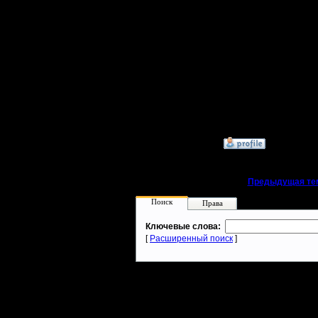
невозмож
Регистрация:
15.8.06
читерства
Сообщений: 395
Откуда:
идею, что
равных ус
кого-то чи
»
17.2.19 16:40
«
Предыдущая те
Поиск
Права
Ключевые слова:
[
Расширенный поиск
]