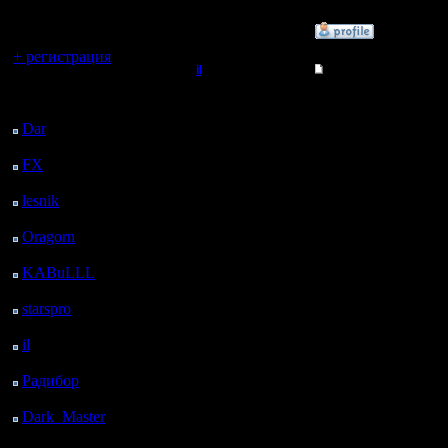
регистрацией
»
22.8.18 00:34
Вы гость здесь.
+ регистрация
il
Re: Радикальный ме
Последний
Добрый Админ
Цитата:
посетитель:
Dar
: 27 Дней 6 ч. 46
Регистрация:
м. назад
10.5.06
FX
: 99 Дней 14 ч. 18
Предлага
Сообщений: 2471
м. назад
Откуда:
lesnik
: 132 Дней 16 ч.
метод бо
36 м. назад
разрешит
Oragorn
: 140 Дней 16
ч. 45 м. назад
распрост
KABuLLL
: 168 Дней
15 ч. 54 м. назад
встроенн
starspro
: 193 Дней 3 ч.
28 м. назад
автомати
il
: 264 Дней 13 ч. 34
м. назад
активиру
Радибор
: 288 Дней 9
ч. 21 м. назад
Хорошая 
Dark_Master
: 299
Как вы ду
Дней 11 ч. 37 м. назад