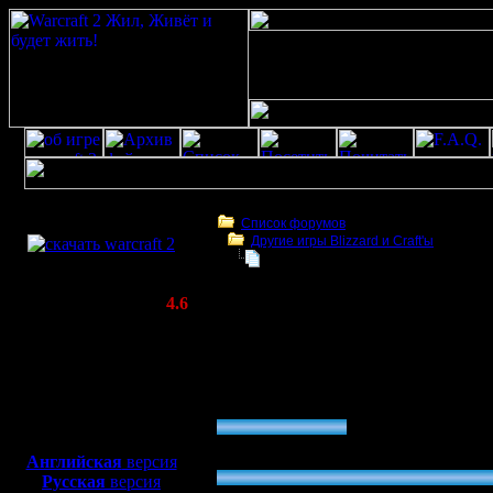
Скачать игру
бесплатно
Список форумов
Другие игры Blizzard и Craft'ы
WarCraft 2 COMBAT
Радикальный метод борьбы с чит
(Warcraft II BNE 2.02+)
Актуальная версия:
4.6
(февраль 2020)
Радикальный метод борьбы с читерами -
Совместимо с
разрешить всем читы
Windows
Голосование: Хорошая идея?
XP/Vista/7/8/10
»
Да
Боевой релиз, ~
40 Мб
для игры по сети:
22.22 % (2)
Английская
версия
»
Нет
Русская
версия