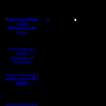
77.78 % (7)
Всего голосов: 9
Полная версия, ~
450
Всего проголосовало: 9
Мб
с музыкой и видео:
Полная английская
FX
Радикальный метод 
версия
Полная русская
Предлага
версия
метод бо
перевод от war2.ru на
Регистрация:
базе перевода от СПК
15.8.06
разрешит
Сообщений: 395
Другие версии и
Откуда:
распрост
файлы
доступные для
встроенн
скачивания
автомати
Как подключиться и
активиру
играть в Warcraft 2
Хорошая 
онлайн
Как вы ду
Мы в социальных
изменится
сетях:
Warcraft 2 вконтакте