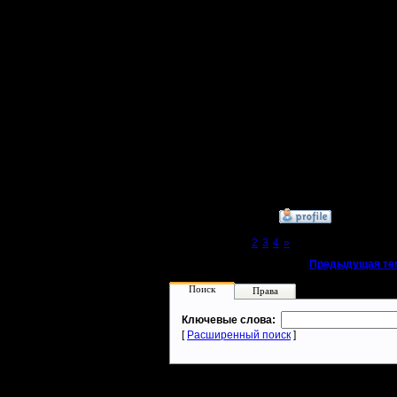
проиграв
будет вы
для второ
Если срав
карте, то
решающей
выбирать
»
29.10.18 10:36
Page 1 of 4
[1]
2
3
4
»
«
Предыдущая те
Поиск
Права
Ключевые слова:
[
Расширенный поиск
]