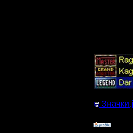
Chucha
Droid
Прикреп
сообщен
Значки.
42.13
Кб;
»
28.10.18 17:58