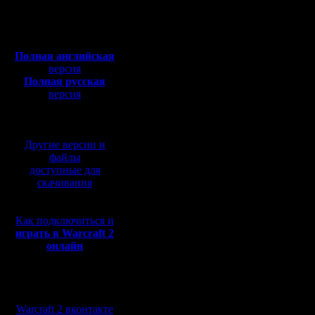
Откуда:
самое вр
Полная версия, ~
450
Мб
между со
с музыкой и видео:
Полная английская
ФНВ (как
версия
Полная русская
декабря в
версия
перевод от war2.ru на
рождения
базе перевода от СПК
Мастера.
Другие версии и
файлы
доступные для
Не отдел
скачивания
как мы д
Как подключиться и
время, а
играть в Warcraft 2
онлайн
Т.к. счит
являемся
Мы в социальных
самодост
сетях:
Warcraft 2 вконтакте