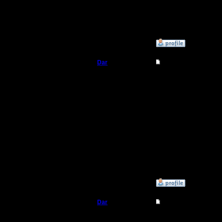
на суббот
декабря).
»
29.10.18 08:35
Dar
Re: Master tag
Полубог
Код:
Случайнос
Регистрация:
21.7.16
звание М
Сообщений: 449
Откуда:
Махачкала
. Не шучу
мастер ч
карта не
»
29.10.18 10:09
Dar
Re: Master tag
Полубог
Дата 30 -