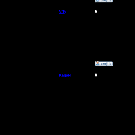
ViTy
Re: Master tag
Пехотинец
Как буде
Регистрация:
1.11.17
Сообщений: 16
Откуда:
»
28.10.18 19:29
KagaN
Re: Master tag
Полубог
Не знаю, 
Регистрация:
2.11.16
Первую м
Сообщений: 564
Откуда:
вторую -
проиграв