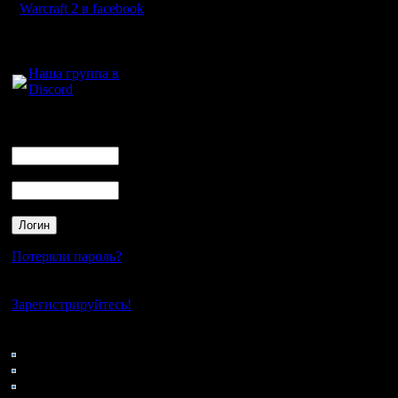
коммьюни
Warcraft 2 в facebook
вправе и
Для голосового
общения:
полноцен
Наша группа в
Discord
титула М
Логин
Ник
Иными сл
Пароль
грядущег
Мастер.
Потеряли пароль?
Побороть
Нет своего аккаунта?
может лю
Зарегистрируйтесь!
участник
Кто на сайте
46: Гости
коммьюни
0: Пользователи
4121: Пользователи с
предыдущ