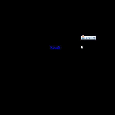
Регистрация:
21.7.16
Сообщений: 449
Откуда:
Махачкала
»
29.10.18 10:12
KagaN
Re: Master tag
Полубог
Цитата:
Регистрация:
2.11.16
Не шучу, 
Сообщений: 564
Откуда:
мастер ч
карта не
Ну так ве