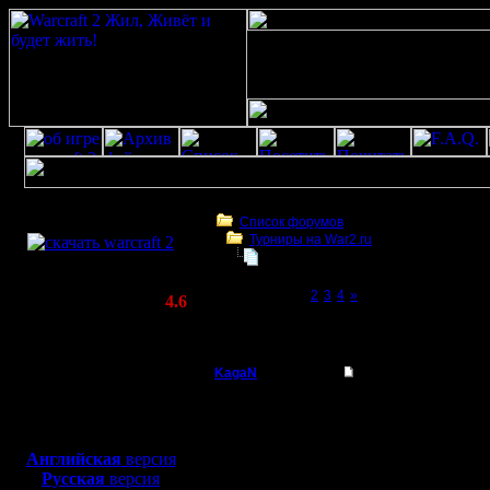
Скачать игру
бесплатно
Список форумов
Турниры на War2.ru
WarCraft 2 COMBAT
Отбор на грандфинал ФНВ-2018.
(Warcraft II BNE 2.02+)
Page 1 of 4
[1]
2
3
4
»
Актуальная версия:
4.6
(февраль 2020)
Отбор на грандфинал ФНВ-2018.
Совместимо с
Windows
KagaN
Отбор на грандфина
XP/Vista/7/8/10
Полубог
Эра Дара
Боевой релиз, ~
40 Мб
для игры по сети:
подходит 
Регистрация:
Английская
версия
2.11.16
Русская
версия
посему п
Сообщений: 564