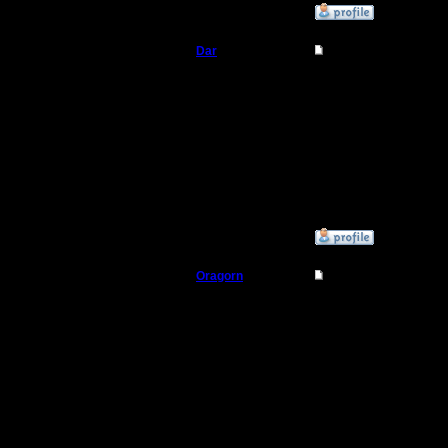
»
28.10.18 19:30
Dar
Re: Master tag
Полубог
У нас ест
выбирает
Регистрация:
21.7.16
Может ег
Сообщений: 449
Откуда:
Махачкала
»
29.10.18 01:10
Oragorn
Re: Master tag
Полубог
Цитата:
Регистрация:
14.10.13
Сообщений: 914
Откуда: Санкт-
Петербург
У нас ест
выбирает