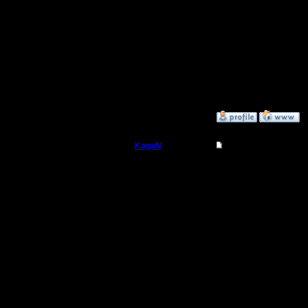
Может ег
Случайнос
звание М
»
29.10.18 02:20
KagaN
Re: Master tag
Полубог
Цитата:
Регистрация:
2.11.16
У нас ест
Сообщений: 564
Откуда:
выбирает
Может ег