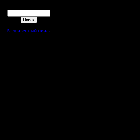
указано п
Поиск
Список и
Расширенный поиск
желание 
отборе:
Dar
Dark_Mas
RusArmy
RagneR
Oragorn
ViTy
Zub
fuckluck