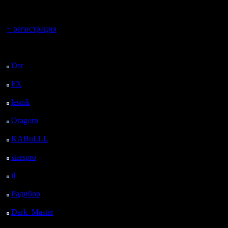
регистрацией
звания.
Вы гость здесь.
+ регистрация
После об
Последний
посетитель:
вопроса в
Dar
: 26 Дней 21 ч. 33
м. назад
принято 
FX
: 99 Дней 5 ч. 5 м.
назад
решение:
lesnik
: 132 Дней 7 ч.
отборочн
23 м. назад
Oragorn
: 140 Дней 7
выявлен
ч. 32 м. назад
KABuLLL
: 168 Дней
которые и
6 ч. 41 м. назад
starspro
: 192 Дней 18
грандфин
ч. 15 м. назад
il
: 264 Дней 4 ч. 20 м.
Ориентир
назад
Радибор
: 288 Дней 7
проведен
м. назад
ноября
,
Dark_Master
: 299
Дней 2 ч. 23 м. назад