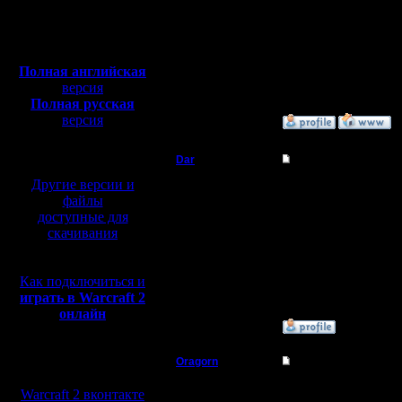
Откуда: Санкт-
Петербург
Полная версия, ~
450
Мб
Нельзя о
с музыкой и видео:
Полная английская
неизбежно
версия
Полная русская
версия
»
31.3.19 21:07
перевод от war2.ru на
базе перевода от СПК
Dar
Re: Новый турнир
Другие версии и
Полубог
Год толь
файлы
доступные для
Регистрация:
скачивания
21.7.16
Сообщений: 449
Откуда:
Махачкала
Как подключиться и
играть в Warcraft 2
онлайн
»
31.3.19 20:41
Мы в социальных
Oragorn
Re: Новый турнир
сетях:
Полубог
Нужен ещё
Warcraft 2 вконтакте