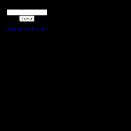
Цитата:
Поиск
НСЦ. Ее 
включить
Расширенный поиск
Учитывая,
был буква
нафиг-на
Можно бы
разнообр
список:
Arctic Circ
Oil is the 