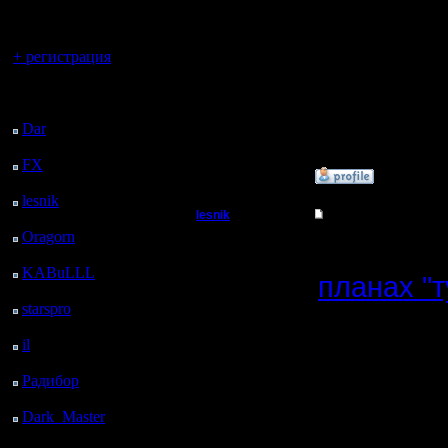
Я думаю 
регистрацией
спираль. 
Вы гость здесь.
+ регистрация
хоть мы н
Последний
через ра
посетитель:
Dar
: 27 Дней 19 ч. 11
ФОК.
м. назад
FX
: 100 Дней 2 ч. 43
»
31.3.19 14:49
м. назад
lesnik
: 133 Дней 5 ч. 1
lesnik
Re: Новый турнир
м. назад
Oragorn
: 141 Дней 5
Полубог
Вообще-то
ч. 10 м. назад
KABuLLL
: 169 Дней
планах "
Регистрация:
4 ч. 19 м. назад
4.12.16
starspro
: 193 Дней 15
записан п
Сообщений: 448
ч. 53 м. назад
Откуда:
il
: 265 Дней 1 ч. 58 м.
чередова
назад
только на
Радибор
: 288 Дней 21
ч. 45 м. назад
Dark_Master
: 300
Дней 2 м. назад