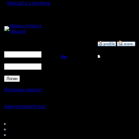
Warcraft 2 в facebook
этом году
Регистрация:
14.10.13
Для голосового
Сообщений: 914
общения:
Откуда: Санкт-
Наша группа в
Петербург
Discord
Логин
»
31.3.19 18:52
Ник
Dar
Re: Новый турнир
Пароль
Полубог
Тот спис
прикидыва
Регистрация:
21.7.16
что кто н
Сообщений: 449
Потеряли пароль?
Откуда:
Махачкала
предложе
Нет своего аккаунта?
Зарегистрируйтесь!
промолча
Кто на сайте
и добави
160: Гости
0: Пользователи
4121: Пользователи с