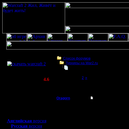
Скачать игру
бесплатно
Список форумов
Турниры на War2.ru
WarCraft 2 COMBAT
Новый турнир
(Warcraft II BNE 2.02+)
Page 1 of 2
[1]
2
»
Актуальная версия:
4.6
(февраль 2020)
Новый турнир
Совместимо с
Windows
Oragorn
Re: Новый турнир
XP/Vista/7/8/10
Полубог
Цитата:
Боевой релиз, ~
40 Мб
для игры по сети:
Регистрация:
Английская
версия
14.10.13
Русская
версия
Год толь
Сообщений: 914