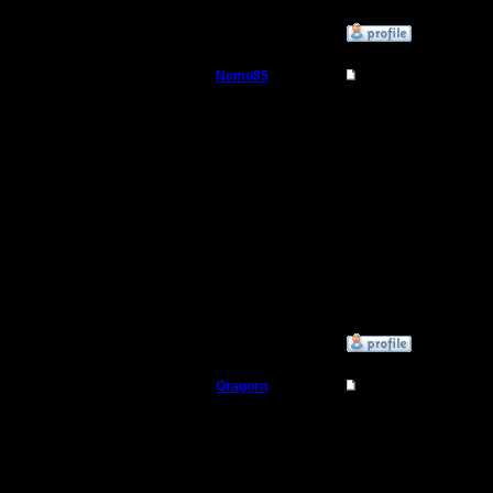
»
30.3.19 16:59
Nemo85
Re: Новый турнир
Пехотинец
Почему т
спираль?
Регистрация:
17.11.18
карта,
Сообщений: 13
Откуда:
[ Редакт
30.3.19 16
»
30.3.19 16:56
Oragorn
Re: Новый турнир
Полубог
Spiral
Регистрация:
14.10.13