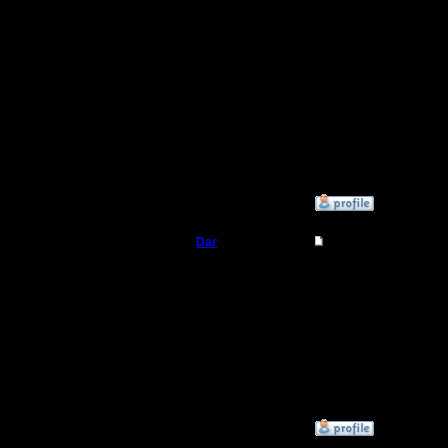
и фока д
А на турн
чтобы че
можно со
голосова
»
31.3.19 13:28
Dar
Re: Новый турнир
Полубог
Немо так
Ее тоже 
Регистрация:
21.7.16
список
Сообщений: 449
Откуда:
Махачкала
»
30.3.19 22:41