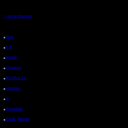
регистрацией
Вы гость здесь.
+ регистрация
Последний
посетитель:
Dar
: 26 Дней 12 ч. 19
м. назад
FX
: 98 Дней 19 ч. 51
м. назад
lesnik
: 131 Дней 22 ч.
9 м. назад
Oragorn
: 139 Дней 22
ч. 18 м. назад
KABuLLL
: 167 Дней
21 ч. 27 м. назад
starspro
: 192 Дней 9 ч.
1 м. назад
il
: 263 Дней 19 ч. 6 м.
назад
Радибор
: 287 Дней 14
ч. 53 м. назад
Dark_Master
: 298
Дней 17 ч. 10 м. назад