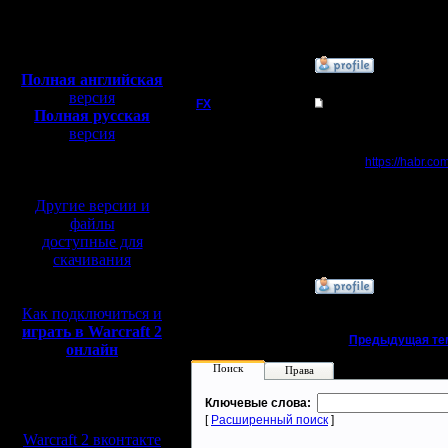
Откуда:
Полная версия, ~
450
Мб
с музыкой и видео:
»
28.5.23 02:10
Полная английская
версия
FX
Как разрабатывали S
Полная русская
версия
Как разрабатывали St
перевод от war2.ru на
Статья:
https://habr.c
базе перевода от СПК
Регистрация:
15.8.06
Другие версии и
Сообщений: 395
файлы
Откуда:
доступные для
скачивания
»
31.3.23 18:36
Как подключиться и
играть в Warcraft 2
«
Предыдущая те
онлайн
Поиск
Права
Мы в социальных
Ключевые слова:
сетях:
[
Расширенный поиск
]
Warcraft 2 вконтакте