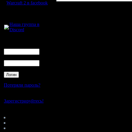
Warcraft 2 в facebook
Для голосового
общения:
Наша группа в
Discord
Логин
Ник
Пароль
Потеряли пароль?
Нет своего аккаунта?
Зарегистрируйтесь!
Кто на сайте
117: Гости
0: Пользователи
4121: Пользователи с