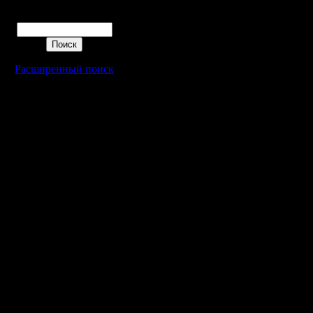
Поиск
Расширенный поиск
Warcraft 2 - скачать бесплатно русскую версию, warcraft 2 серве
- Генерация