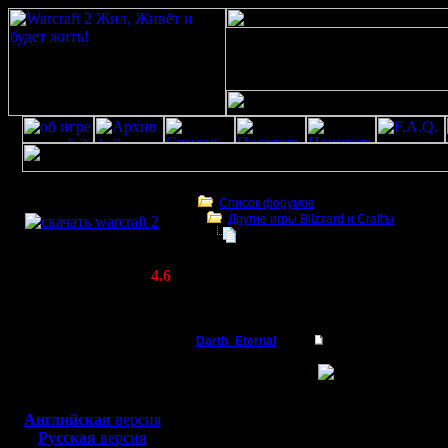
Скачать игру
бесплатно
Список форумов
Другие игры Blizzard и Craft'ы
WarCraft 2 COMBAT
Как разрабатывали StarCraft
(Warcraft II BNE 2.02+)
Актуальная версия:
4.6
(февраль 2020)
Как разрабатывали StarCraft
Совместимо с
Windows
Darth_Eternal
Re: Как разрабатыва
XP/Vista/7/8/10
Батрак
Боевой релиз, ~
40 Мб
для игры по сети:
Регистрация:
Английская
версия
3.2.20
Русская
версия
Сообщений: 2