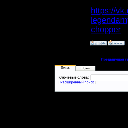
Просто ос
https://v
Регистрация:
14.10.13
legendarn
Сообщений: 914
Откуда: Санкт-
Петербург
chopper
»
7.3.25 23:30
«
Предыдущая т
Поиск
Права
Ключевые слова:
[
Расширенный поиск
]
Warcraft 2 - скачать бесплатно русскую версию, warcraft 2 серве