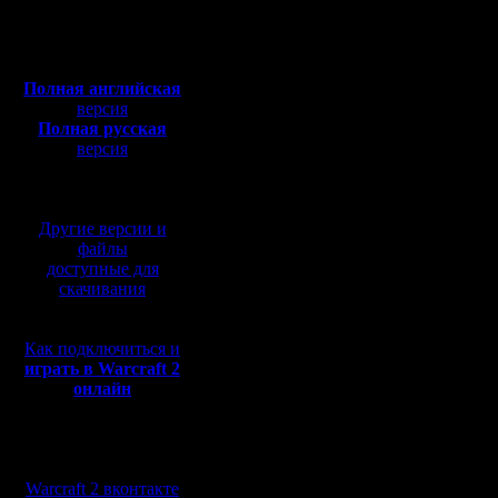
Откуда:
продолжи
Полная версия, ~
450
Мб
которому
с музыкой и видео:
Полная английская
Первый ра
версия
Полная русская
это был C
версия
перевод от war2.ru на
60-ти ле
базе перевода от СПК
Теперь р
Другие версии и
Vova1. С
файлы
доступные для
практичес
скачивания
играть на
Как подключиться и
немногоч
играть в Warcraft 2
онлайн
наших, ко
Так получ
Мы в социальных
достаточ
сетях:
Warcraft 2 вконтакте