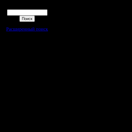
плотно з
Поиск
Следом п
свою игру
Расширенный поиск
помню пе
))) Его п
драконов
))) И об
раз обяз
показать,
Прошу пр
вспомнил.
играли мн
играли в
и на кон