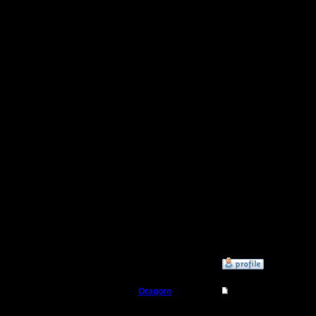
[ Редакти
19:50 ]
[ Редакти
20:30 ]
[ Редакти
20:31 ]
[ Редакти
20:34 ]
»
18.2.24 19:48
Oragorn
Re: Владимиру Асм
Полубог