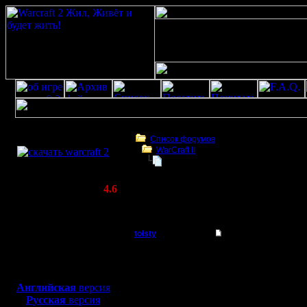
Скачать игру
бесплатно
Список форумов
WarCraft II
WarCraft 2 COMBAT
Владимиру Асмакаеву aka VOVA1
(Warcraft II BNE 2.02+)
Актуальная версия:
4.6
(февраль 2020)
Владимиру Асмакаеву aka VOVA1 посвящ
Совместимо с
Windows
tolsty
Владимиру Асмакае
XP/Vista/7/8/10
Полубог
Это второ
Боевой релиз, ~
40 Мб
для игры по сети:
что умер 
Регистрация:
Английская
версия
13.5.14
Русская
версия
которого 
Сообщений: 855