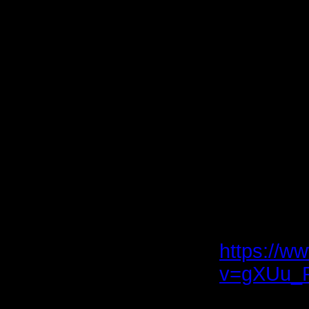
исполнит
произвед
совпадени
незадолго
о произо
попалось
произвед
музыкант
Констант
умер».
https://w
v=gXUu_