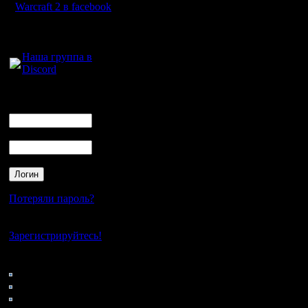
практиче
Warcraft 2 в facebook
карту чо
Для голосового
общения:
играл на 
Наша группа в
Discord
именно в 
сложилос
Логин
Ник
он с нее 
Пароль
и навсегд
Почему – 
пробовал
Потеряли пароль?
другие ка
Нет своего аккаунта?
попробов
Зарегистрируйтесь!
турнире к
Кто на сайте
74: Гости
ему не с
0: Пользователи
4121: Пользователи с
чоп он и