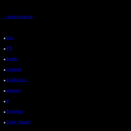
регистрацией
полном с
Вы гость здесь.
Это была
+ регистрация
бы назвал
Последний
посетитель:
он и игра
Dar
: 26 Дней 7 ч. 55
м. назад
видел огр
FX
: 98 Дней 15 ч. 27
м. назад
Мы часто
lesnik
: 131 Дней 17 ч.
командам
45 м. назад
Oragorn
: 139 Дней 17
наших. С
ч. 54 м. назад
KABuLLL
: 167 Дней
сложно в
17 ч. 3 м. назад
starspro
: 192 Дней 4 ч.
еще играл
37 м. назад
il
: 263 Дней 14 ч. 42
calm, Zub
м. назад
Радибор
: 287 Дней 10
Позже к 
ч. 29 м. назад
присоеди
Dark_Master
: 298
Дней 12 ч. 45 м. назад