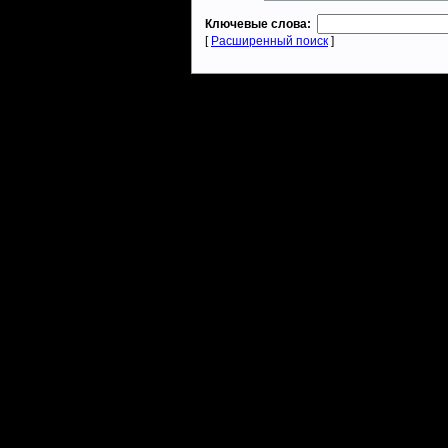
Ключевые слова:
[
Расширенный поиск
]
Warcraft 2 - скачать бесплатно русскую версию, warcraft 2 серве
- Генерация