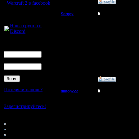
»
13.3.06 15:32
Warcraft 2 в facebook
Для голосового
Sergey
Re: Не могу подклю
общения:
Владыка
я думаю, 
Наша группа в
Discord
ответить 
Регистрация:
19.8.05
Логин
написать 
Сообщений: 167
Ник
Откуда:
интернет
Пароль
игры, тип
»
12.3.06 18:54
Потеряли пароль?
dimon222
Re: Не могу подклю
Владыка
Нет своего аккаунта?
Русских с
Зарегистрируйтесь!
близзард
Регистрация:
Кто на сайте
11.2.05
Нащёт ош
Сообщений: 353
92: Гости
Откуда:
0: Пользователи
4121: Пользователи с