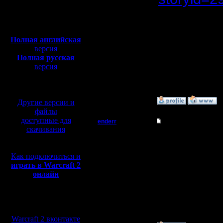
Откуда:
Н.Новгород
до полно
Полная версия, ~
450
Мб
Есть Ms
с музыкой и видео:
Полная английская
версия
Полная русская
--
версия
перевод от war2.ru на
Warcraft 
базе перевода от СПК
»
14.3.06 23:38
Другие версии и
файлы
доступные для
enderr
Re: Не могу подклю
скачивания
Командир
Win XP Pr
этого сай
Как подключиться и
Регистрация:
играть в Warcraft 2
12.3.06
интернето
Сообщений: 40
онлайн
Откуда: Moscow
nforce4.
Мы в социальных
местный 
сетях:
Warcraft 2 вконтакте