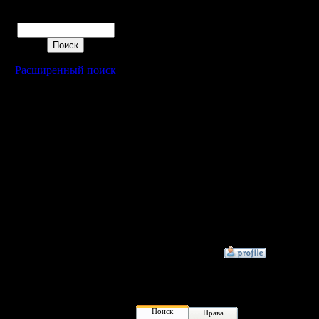
Battle.net
Поиск
later"
Расширенный поиск
Что дела
И еще...
сервера 
близзардо
интернете
него без 
только я 
»
12.3.06 16:22
Поиск
Права