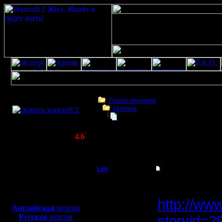
Скачать игру
бесплатно
Список форумов
Корзина
WarCraft 2 COMBAT
Не могу подключиться к вашему 
(Warcraft II BNE 2.02+)
Актуальная версия:
4.6
(февраль 2020)
Не могу подключиться к вашему серверу
Совместимо с
Windows
Ldir
Re: Не могу подклю
XP/Vista/7/8/10
Админ
а скольк
Боевой релиз, ~
40 Мб
для игры по сети:
http://ww
Регистрация:
Английская
версия
25.2.05
Русская
версия
storyid=2
Сообщений: 1017