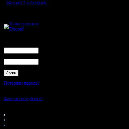
Warcraft 2 в facebook
Для голосового
общения:
Наша группа в
Discord
Логин
Ник
Пароль
Потеряли пароль?
Нет своего аккаунта?
Зарегистрируйтесь!
Кто на сайте
69: Гости
0: Пользователи
4121: Пользователи с