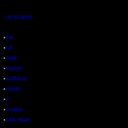
регистрацией
Вы гость здесь.
+ регистрация
Последний
посетитель:
Dar
: 27 Дней 20 ч. 3
м. назад
FX
: 100 Дней 3 ч. 35
м. назад
lesnik
: 133 Дней 5 ч.
53 м. назад
Oragorn
: 141 Дней 6
ч. 2 м. назад
KABuLLL
: 169 Дней
5 ч. 11 м. назад
starspro
: 193 Дней 16
ч. 45 м. назад
il
: 265 Дней 2 ч. 50 м.
назад
Радибор
: 288 Дней 22
ч. 37 м. назад
Dark_Master
: 300
Дней 54 м. назад