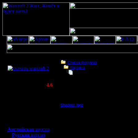
Скачать игру
бесплатно
Список форумов
Корзина
WarCraft 2 COMBAT
IPX протокол
(Warcraft II BNE 2.02+)
Актуальная версия:
4.6
(февраль 2020)
IPX протокол
Совместимо с
Windows
Shadow_Igor
IPX протокол
XP/Vista/7/8/10
Пехотинец
Короче хочу поиграть 
Боевой релиз, ~
40 Мб
подключиться. Требует 
установить?
для игры по сети:
Регистрация:
Английская
версия
28.1.06
Русская
версия
Сообщений: 12