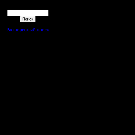
Поиск
Расширенный поиск
Warcraft 2 - скачать бесплатно русскую версию, warcraft 2 серве
- Генерация