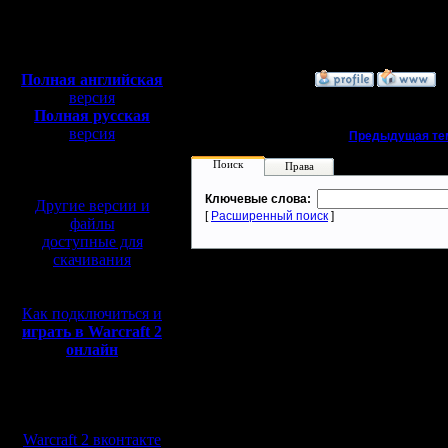
Откуда:
Мелитополь
Полная версия, ~
450
Мб
с музыкой и видео:
Полная английская
»
30.1.06 16:00
версия
Полная русская
версия
«
Предыдущая те
перевод от war2.ru на
Поиск
Права
базе перевода от СПК
Ключевые слова:
Другие версии и
[
Расширенный поиск
]
файлы
доступные для
скачивания
Как подключиться и
играть в Warcraft 2
онлайн
Мы в социальных
сетях:
Warcraft 2 вконтакте