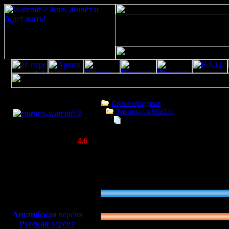
Скачать игру
бесплатно
Список форумов
Турниры на War2.ru
WarCraft 2 COMBAT
Время на 1 раунд
(Warcraft II BNE 2.02+)
Актуальная версия:
4.6
(февраль 2020)
Время на 1 раунд
Совместимо с
Windows
Голосование: Время на 1 раунд
XP/Vista/7/8/10
»
1-2 дня
Боевой релиз, ~
40 Мб
37.50 % (3)
для игры по сети:
»
2-4 дня
Английская
версия
Русская
версия
37.50 % (3)