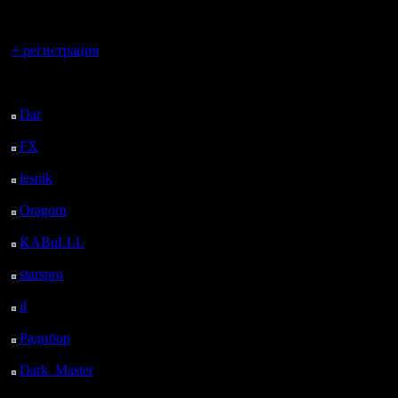
регистрацией
Вы гость здесь.
+ регистрация
Последний
посетитель:
Dar
: 25 Дней 8 ч. 15
м. назад
FX
: 97 Дней 15 ч. 47
м. назад
lesnik
: 130 Дней 18 ч.
5 м. назад
Oragorn
: 138 Дней 18
ч. 14 м. назад
KABuLLL
: 166 Дней
17 ч. 23 м. назад
starspro
: 191 Дней 4 ч.
57 м. назад
il
: 262 Дней 15 ч. 2 м.
назад
Радибор
: 286 Дней 10
ч. 49 м. назад
Dark_Master
: 297
Дней 13 ч. 6 м. назад