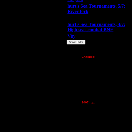
hurt's Sea Tournaments, 5/7:
River fork
Extasey
ARMilitar
Doooda
hurt's Sea Tournaments, 4/7:
High seas combat BNE
Vity
ARMilitar
None
Show Older
Пожертвования
Спасибо:
FX - $80 (домен)
Zelya - (турниры)
lesnik
Dar - (турниры)
Kagan - (турниры)
vova1 - (хостинг)
tolsty - (хостинг)
Oragorn - (хостинг)
2007 год:
Spbwar - $400
Jade -$100
MasterKsa - $60
Lisak -$52
Cocka - $50