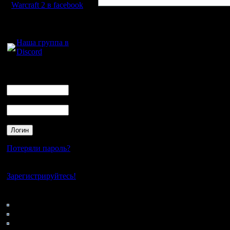
Warcraft 2 в facebook
Для голосового
общения:
Наша группа в
Discord
Логин
Ник
Пароль
Потеряли пароль?
Нет своего аккаунта?
Зарегистрируйтесь!
Кто на сайте
185: Гости
0: Пользователи
4121: Пользователи с