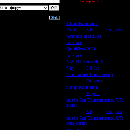
backup.war2.ru
Остальные игроки
Победители турниров
Chop Kombat 7
Droid
Vity
Oragorn
Grand Final 2024
fuckluck
Extasey
ARMilitar
Qualifiers 2024
fuckluck
ARMilitar
Extasey
NWTR-Tour-2025
Vity
Nik5et
ARMilitar
Tournament for axecup
ARMilitar
Oragorn
Extasey
Chop Kombat 6
hurt
Ragner
Extasey
hurt's Sea Tournaments, 7/7:
Final
Extasey
Vity
Oragorn
hurt's Sea Tournaments, 6/7:
One Strait
Oragorn
ARMilitar
Extasey