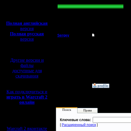
»
7 дней
Полная версия, ~
450
25.00 % (2)
Мб
Всего голосов: 8
с музыкой и видео:
Всего проголосовало: 8
Полная английская
версия
Полная русская
Sergey
Время на 1 раунд
версия
Владыка
перевод от war2.ru на
Время за которое долж
базе перевода от СПК
Регистрация:
Другие версии и
19.8.05
Сообщений: 167
файлы
Откуда:
доступные для
скачивания
»
9.8.06 19:48
Как подключиться и
играть в Warcraft 2
онлайн
Поиск
Права
Мы в социальных
Ключевые слова:
сетях:
[
Расширенный поиск
]
Warcraft 2 вконтакте