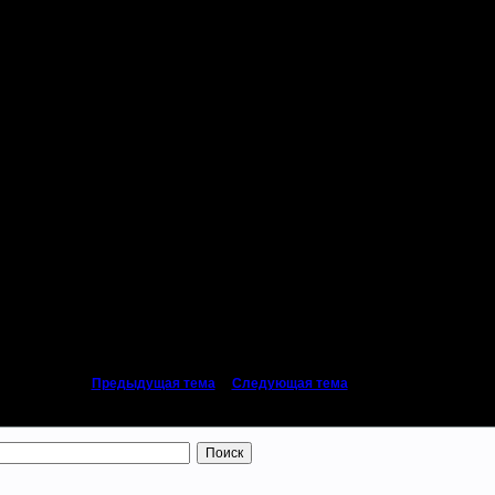
ен быть сыгран 1 раунд. Всего раундов будет 5 или 6, включая финал, в завис
«
Предыдущая тема
|
Следующая тема
»