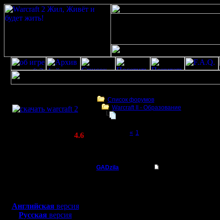
Скачать игру
бесплатно
Список форумов
Warcraft II - Образование
WarCraft 2 COMBAT
Мои реплеи со скринами
(Warcraft II BNE 2.02+)
Page 2 of 2
«
1
[2]
Актуальная версия:
4.6
(февраль 2020)
Мои реплеи со скринами
Совместимо с
Windows
GADzila
Re: Мои реплеи со 
XP/Vista/7/8/10
Командир
короче хватит тебе оп
Боевой релиз, ~
40 Мб
для игры по сети:
Регистрация:
Английская
версия
29.6.05
Русская
версия
Сообщений: 40