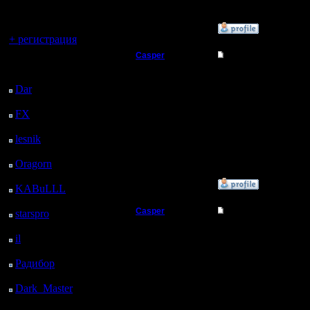
регистрацией
Вы гость здесь.
»
19.7.07 15:20
+ регистрация
Casper
Re: Мои реплеи со 
Последний
Военный Вождь
посетитель:
Дорогие и уважаемые а
этих выхах... И 2вс2 то
Dar
: 25 Дней 19 ч. 20
м. назад
Регистрация:
FX
: 98 Дней 2 ч. 52
31.3.06
Сообщений: 65
м. назад
Откуда:
lesnik
: 131 Дней 5 ч.
г.Зеленоград
10 м. назад
Oragorn
: 139 Дней 5
ч. 19 м. назад
»
30.7.07 11:07
KABuLLL
: 167 Дней
4 ч. 28 м. назад
Casper
Re: Мои реплеи со 
starspro
: 191 Дней 16
ч. 2 м. назад
Военный Вождь
Админы воще сюда не
il
: 263 Дней 2 ч. 7 м.
назад
Регистрация:
Радибор
: 286 Дней 21
31.3.06
ч. 54 м. назад
Сообщений: 65
Dark_Master
: 298
Откуда:
Дней 11 м. назад
г.Зеленоград