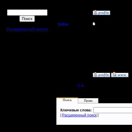
Поиск
»
6.8.07 18:21
Solker
Re: Мои реплеи со 
Расширенный поиск
Полубог
Я послал письмо Burnt
Регистрация:
22.2.06
Сообщений: 395
Откуда:
»
6.8.07 19:14
Page 2 of 2
«
1
[2]
Поиск
Права
Ключевые слова:
[
Расширенный поиск
]