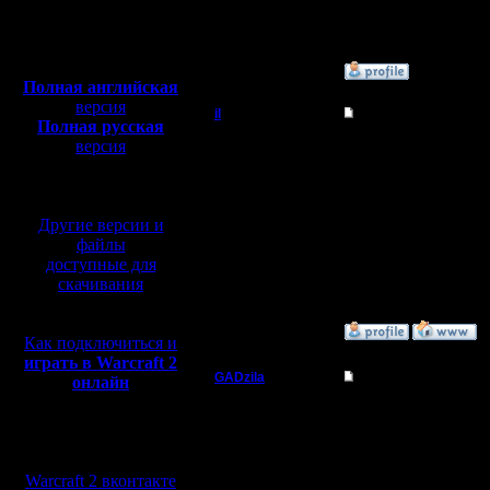
Откуда:
Полная версия, ~
450
Мб
с музыкой и видео:
»
18.7.07 21:35
Полная английская
версия
il
Re: Мои реплеи со 
Полная русская
Добрый Админ
версия
Цитата:
перевод от war2.ru на
il В смысле когда к т
базе перевода от СПК
Регистрация:
10.5.06
Да вот не всегда так п
Другие версии и
Сообщений: 2471
убил.
Откуда:
Я просто смотрю как н
файлы
Все-таки у приходяще
доступные для
с разных сторон (как э
скачивания
Тут наверно ситуация 
опыт...
»
19.7.07 03:29
Как подключиться и
играть в Warcraft 2
GADzila
Re: Мои реплеи со 
онлайн
Командир
в шахматах есть такое
допускать ошибок.
Мы в социальных
так и тут, кто прибег
Регистрация:
преимущество скорости
сетях:
29.6.05
про опыт-ну да, ясен 
Warcraft 2 вконтакте
Сообщений: 40
полное или частичное