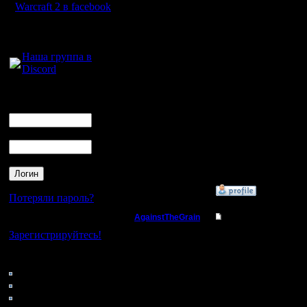
Warcraft 2 в facebook
Откуда:
если это игра 1на1 ил
одному пеону гостя,
в последнем случае с 
Для голосового
несколько),и не позво
общения:
просто атакуете каждо
Наша группа в
пеоны будут появлятьс
минут ваш гость будет
Discord
Цитата:
Логин
А кстати вопрос к зна
защищиаться? И почем
Ник
думаю, эта тактика по
Пароль
существование она имее
я думаю в случае с fx
игроков, таким образо
надеюсь, толково ,нап
vs (6)9s-совсем друга
»
19.7.07 10:53
Потеряли пароль?
AgainstTheGrain
Re: Мои реплеи со 
Нет своего аккаунта?
Зарегистрируйтесь!
Полубог
il
, время, за которое 
просто ощутимое для 
Я просто смотрю как 
Кто на сайте
Регистрация:
Привыкли все время г
87: Гости
9.8.05
расписал )
0: Пользователи
Сообщений: 355
4121: Пользователи с
Откуда: Москва
--
I'll mantain against the g