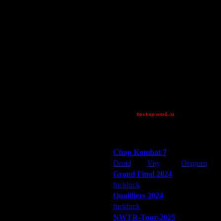
dannyldd
FaT~PiG
Jordan4385
Million$Man
Pangster2015
riky
Theboy
ди по развитию будешь..
XDaVsterX
la а кто попроще, 90% FX бы его
XuRnT[z]
[TD]Wargasm
ь противника поставив TH и ферму
backup.war2.ru
Остальные игроки
ации или тут выручает только
Победители турниров
Chop Kombat 7
Droid
Vity
Oragorn
Grand Final 2024
fuckluck
Extasey
ARMilitar
торон форсирована, если не
Qualifiers 2024
 базы, который использует
рости.
fuckluck
ARMilitar
Extasey
беда тех к кому так прибегают-это
NWTR-Tour-2025