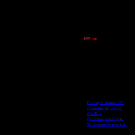
Zelya - (турниры)
lesnik
Dar - (турниры)
Kagan - (турниры)
vova1 - (хостинг)
tolsty - (хостинг)
 те 1вс1, которая мутилась на
Oragorn - (хостинг)
2007 год:
Spbwar - $400
Jade -$100
MasterKsa - $60
Lisak -$52
Cocka - $50
Konstkl - $50
Ldir - $50
Gadzila - $20
Feature -$10
Последние статьи
·
Почему я проиграл? ..
·
О версиях игры и се..
·
2 halling
·
Деньги на новый сер..
·
Моральные нормы в и..