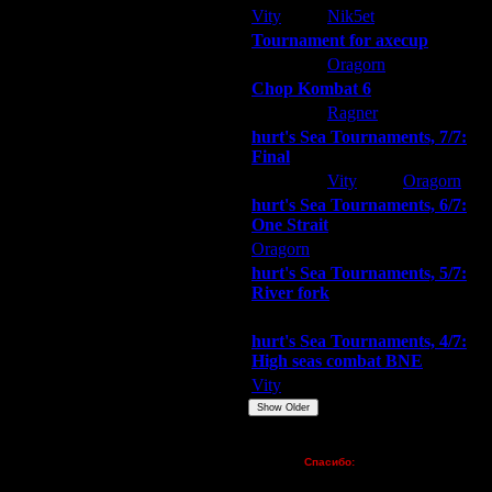
ом вобще не дать убежать ни
Vity
Nik5et
ARMilitar
Tournament for axecup
 клетку правее, например(вариаций
о первый пеон), после этого
ARMilitar
Oragorn
Extasey
и вашей правильной игре все его
Chop Kombat 6
изначального темпа. через пару
hurt
Ragner
Extasey
hurt's Sea Tournaments, 7/7:
 и как от нее эффективнее всего
Final
Extasey
Vity
Oragorn
 опытными игроками)? право на
hurt's Sea Tournaments, 6/7:
гостях, с последущ. движухой.
One Strait
чувака играют 3vs2 более сильных
 время получается игра 2на1...
Oragorn
ARMilitar
Extasey
наибольшая иинтрига,штоли, (8)9s
hurt's Sea Tournaments, 5/7:
River fork
Extasey
ARMilitar
Doooda
hurt's Sea Tournaments, 4/7:
High seas combat BNE
фермы. Преимущество более чем
Vity
ARMilitar
None
Show Older
Это уже вопрос психологии.
бычного. Впрочем,
GADzila
уже все
Пожертвования
Спасибо:
FX - $80 (домен)