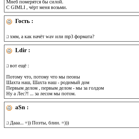
Мнеб померятся бы силой.
С GIMLI , чёрт меня возьми.
Гость :
хмм, а как начёт wav или mp3 формата?
Ldir :
вот ещё :
Потому что, потому что мы пеоны
Шахта наш, Шахта наш - родимый дом
Первым делом , первым делом - мы за голдом
Ну а Лес?! ... за лесом мы потом.
aSn :
Дааа... =)) Поэты, блин. =)))