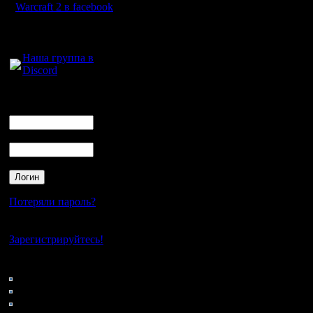
15
2001
Warcraft 2 в facebook
16
TheSt
Для голосового
17
OEM
общения:
18
dskr
Наша группа в
19
Sveta
Discord
20
Yurii
Логин
21
Potra
Ник
22
Iren
23
Leon
Пароль
24
dima
25
Tige
26
Sprut
27
Moos
Потеряли пароль?
28
Sims
Нет своего аккаунта?
29
BatFo
Зарегистрируйтесь!
160 человек приняло участие. Изних 2
Кто на сайте
Сыграно 1350 игр на рейтинг. Из них 
62: Гости
Два последних дня турнира были вес
0: Пользователи
со счётом 2:1 в пользу KF. Казалось 
4121: Пользователи с
(около 70) и за 9 часов ( 00:00 ночи) 