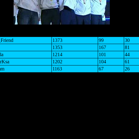
Name
Rating
Win
Lo
Friend
1373
99
30
1353
167
81
la
1214
101
44
rKsa
1202
104
61
mm
1163
67
26
r2005
1151
57
41
y
1145
155
159
s
1141
84
49
e
1130
48
40
ead
1109
48
36
-S-Man-Head
1091
68
60
ar
1080
112
115
a
1077
128
114
1068
48
46