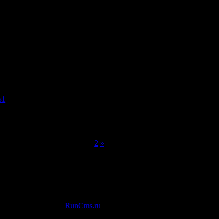
игр
 мощьная игра
ьное рядом :)
s1
 шла игра!
04.12.2005
[1]
2
»
RC1 for RUNCMS: by
RunCms.ru