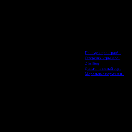
MasterKsa - $60
Lisak -$52
Cocka - $50
Konstkl - $50
Ldir - $50
Gadzila - $20
Feature -$10
Последние статьи
·
Почему я проиграл? ..
·
.
О версиях игры и се..
·
2 halling
·
Деньги на новый сер..
·
Моральные нормы в и..