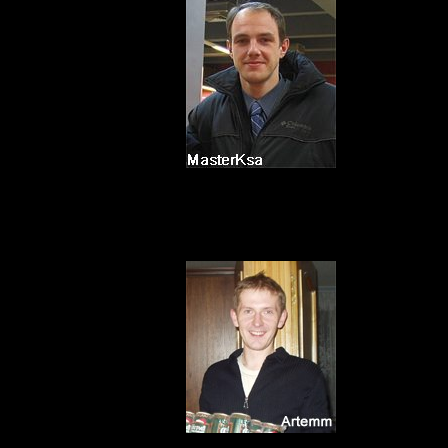
Последний год 
Провёл 86 боёв
Зеленоград
.
Превосходный и
Провёл 13 боёв