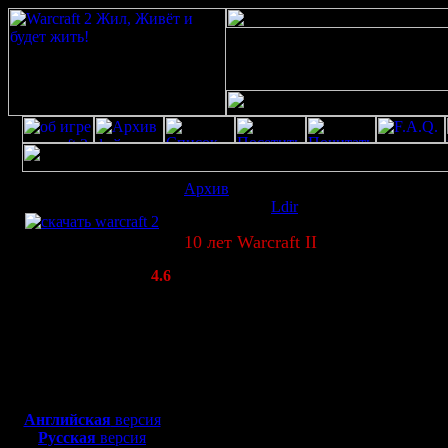
Скачать игру
Архив
: Турнир:10 лет Warcraft II
бесплатно
Отправлено
Ldir
[ 4.12.05 14:40 ] Пр
WarCraft 2 COMBAT
10 лет Warcraft II
(Warcraft II BNE 2.02+)
Актуальная версия:
4.6
(февраль 2020)
Совместимо с
Windows
XP/Vista/7/8/10
Боевой релиз, ~
40 Мб
для игры по сети:
Английская
версия
Русская
версия