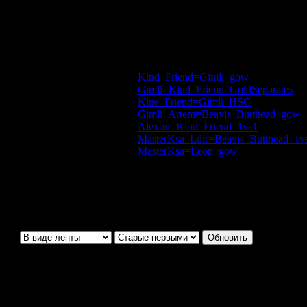
 турнира
Реплеи 
Kind_Friend=Gimli_gow
Gimli=Kind_Friend_GoldSeparates
Kine_Friend=Gimli_HSC
Gimli_Artem=Beavis_Butthead_gow
-
Alexon=Kind_Friend_1vs1
- удивител
MasterKsa_Ldir=Beavis_Butthead_1v
MasterKsa=Leon_gow
- час и 20 мин
MyArticles 0.4 