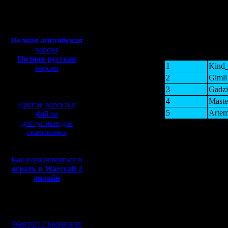
Полная версия, ~
450
Мб
с музыкой и видео:
Полная английская
версия
Rank
Полная русская
1
Kind_
версия
перевод от war2.ru на
2
Gimli
базе перевода от СПК
3
Gadzi
4
Maste
Другие версии и
5
Arte
файлы
доступные для
6
Unde
скачивания
7
Serge
8
Beavi
Как подключиться и
9
Noon
играть в Warcraft 2
10
Butth
онлайн
11
XepA
12
spbw
Мы в социальных
13
Cock
сетях:
14
Ldir
Warcraft 2 вконтакте