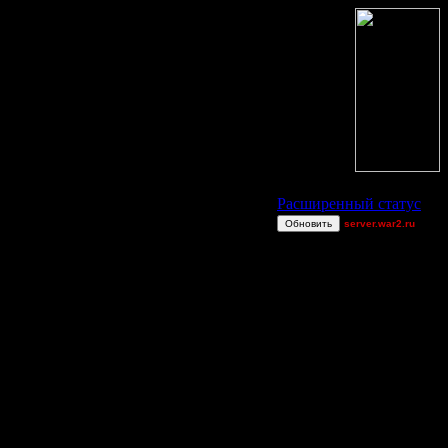
Статус Battle.Net
Расширенный статус
Обновить
server.war2.ru
GOW 2v2
Extasey
derber
Superhigh
exitt
Harrywang
Wax-on
CHOPSS
Bigfoot7
Consequences