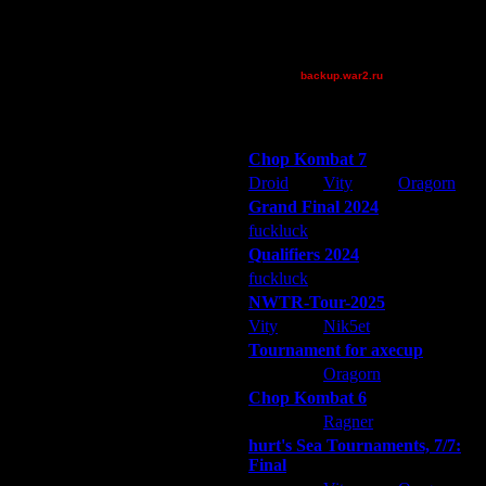
298
tyrus
172
XuRnT[z]
61
[TD]Wargasm
154
backup.war2.ru
Остальные игроки
154
53
Победители турниров
125
Chop Kombat 7
140
Droid
Vity
Oragorn
78
Grand Final 2024
146
fuckluck
Extasey
ARMilitar
202
Qualifiers 2024
50
fuckluck
ARMilitar
Extasey
NWTR-Tour-2025
85
Vity
Nik5et
ARMilitar
58
Tournament for axecup
106
ARMilitar
Oragorn
Extasey
Chop Kombat 6
hurt
Ragner
Extasey
) и
Gimli
(2место) закончилась
hurt's Sea Tournaments, 7/7:
ительную разницу в очках
Final