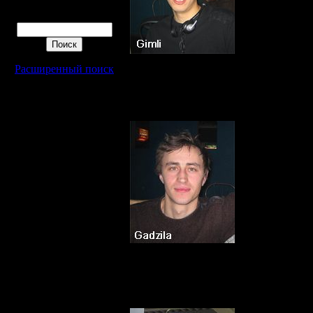
Поиск
Расширенный поиск
Зеленоград
.
Можно сказать 
Провёл 23 боя 
Нижний Новго