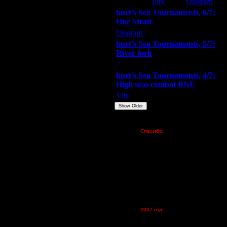
Extasey
Vity
Oragorn
равляет ситуацию. Рвет
ает из 5-ки.
hurt's Sea Tournaments, 6/7:
One Strait
ие игроки России.
Oragorn
ARMilitar
Extasey
hurt's Sea Tournaments, 5/7:
River fork
 недавно раскрылся его талант
Extasey
ARMilitar
Doooda
hurt's Sea Tournaments, 4/7:
High seas combat BNE
Vity
ARMilitar
None
Show Older
Пожертвования
Спасибо:
FX - $80 (домен)
Zelya - (турниры)
lesnik
Dar - (турниры)
Kagan - (турниры)
vova1 - (хостинг)
tolsty - (хостинг)
Oragorn - (хостинг)
2007 год:
Spbwar - $400
Jade -$100