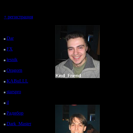
регистрацией
KF'у этой ночью не спалось. В 2 час
Biavis'a. Надо заметить, что Beavis, н
Вы гость здесь.
+ регистрация
В итоге мы имеем 5-ку победителей т
Зеленоград
.
Последний
Несоклько лет 
посетитель:
превосходного 
Dar
: 26 Дней 3 ч. 11
м. назад
Провёл 43 боя 
FX
: 98 Дней 10 ч. 43
м. назад
lesnik
: 131 Дней 13 ч.
1 м. назад
Oragorn
: 139 Дней 13
ч. 10 м. назад
KABuLLL
: 167 Дней
12 ч. 19 м. назад
starspro
: 191 Дней 23
ч. 53 м. назад
il
: 263 Дней 9 ч. 59 м.
Москва
.
назад
Footman без стр
Радибор
: 287 Дней 5
ч. 46 м. назад
Провёл 80 боёв
Dark_Master
: 298
Дней 8 ч. 2 м. назад