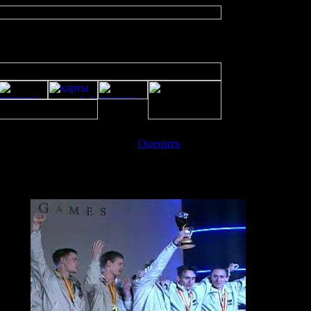
очитано 6541 Рейтинг:
9.00
(1)
Оценить
.