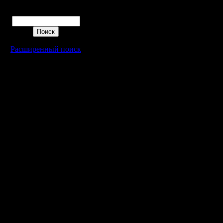
Поиск
Расширенный поиск
Warcraft 2 - скачать бесплатно русскую версию, warcraft 2 серве
- Генерация