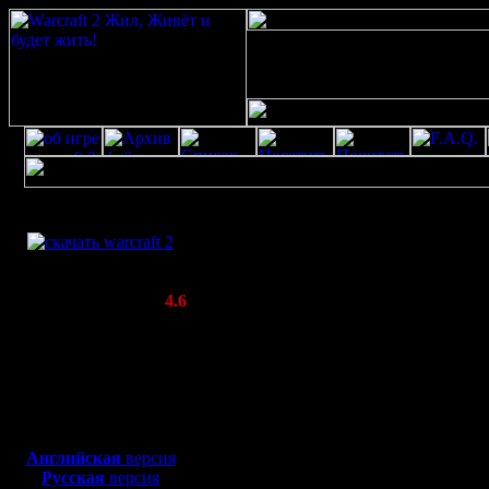
Скачать игру
Профайл для 
бесплатно
WarCraft 2 COMBAT
(Warcraft II BNE 2.02+)
Актуальная версия:
4.6
(февраль 2020)
Совместимо с
Все о пользователе FX
Windows
Ваш аватар::
XP/Vista/7/8/10
Боевой релиз, ~
40 Мб
для игры по сети:
Английская
версия
Русская
версия