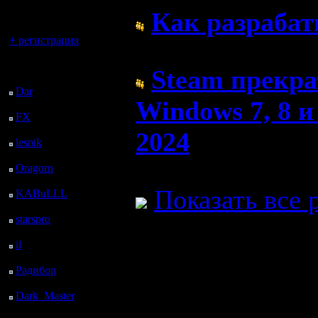
регистрацией
Как разрабат
Вы гость здесь.
+ регистрация
( 31.3.23 18:36)
Последний
Steam прекра
посетитель:
Dar
: 25 Дней 15 ч. 21
Windows 7, 8 и
м. назад
FX
: 97 Дней 22 ч. 52
м. назад
2024
lesnik
: 131 Дней 1 ч.
10 м. назад
( 31.3.23 06:23)
Oragorn
: 139 Дней 1
ч. 20 м. назад
Показать все 
KABuLLL
: 167 Дней
28 м. назад
starspro
: 191 Дней 12
ч. 2 м. назад
il
: 262 Дней 22 ч. 8 м.
назад
Радибор
: 286 Дней 17
ч. 55 м. назад
Dark_Master
: 297
Дней 20 ч. 11 м. назад