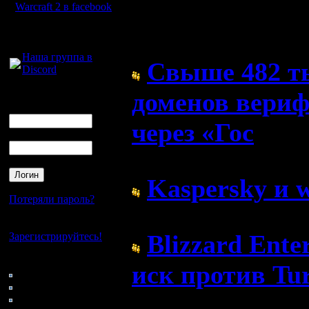
Warcraft 2 в facebook
Форум
Для голосового
общения:
Наша группа в
Свыше 482 т
Discord
доменов вери
Логин
Ник
через «Гос
Пароль
( 1.5.26 15:36)
Kaspersky и 
Потеряли пароль?
( 20.4.26 04:17)
Нет своего аккаунта?
Blizzard Ente
Зарегистрируйтесь!
Кто на сайте
иск против Tu
169: Гости
0: Пользователи
( 3.9.25 03:48)
4121: Пользователи с