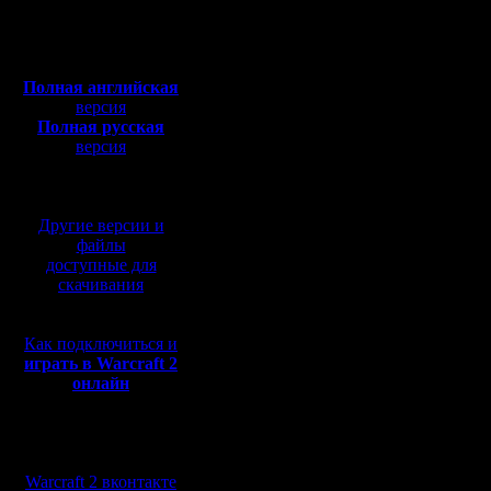
Полная версия, ~
450
Мб
с музыкой и видео:
Полная английская
версия
Полная русская
версия
перевод от war2.ru на
базе перевода от СПК
Другие версии и
файлы
доступные для
скачивания
Как подключиться и
играть в Warcraft 2
онлайн
Мы в социальных
сетях:
Warcraft 2 вконтакте