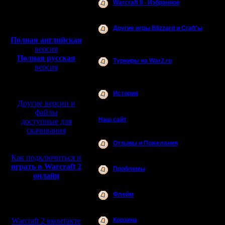
Warсraft II - Избранное
Интересные темы.
Полная версия, ~
450
Мб
Другие игры Blizzard и Craft'ы
с музыкой и видео:
Warcraft 1,3,2000, World of Warcraft,
Полная английская
Diablo 2,3, Starcraft 1,2, Heroes of the
версия
Storm, Hearthstone, Overwatch
Полная русская
Турниры на War2.ru
версия
Полная информация о проводимых
турнирах, регистрация участников,
перевод от war2.ru на
результаты.
базе перевода от СПК
История
Дела давно минувших дней...
Другие версии и
файлы
Наш сайт
доступные для
скачивания
Форум
Отзывы и Пожелания
Оставляем Отзывы и Пожелания!
Как подключиться и
играть в Warcraft 2
Проблемы
онлайн
Описания и решение проблем ,
замеченных на сайте и сервере.
Флейм
Разговоры обо всем!
Мы в социальных
сетях:
Warcraft 2 вконтакте
Корзина