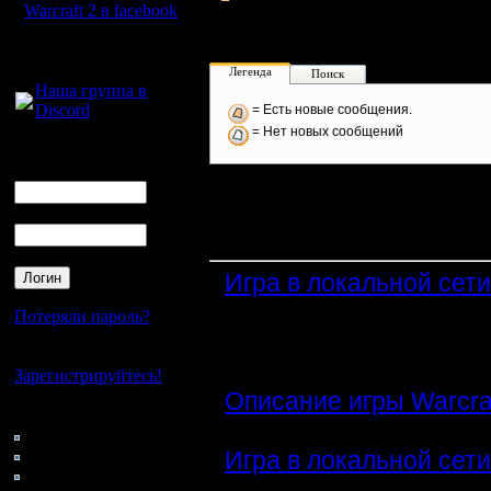
Для хранения старых тем.
Warcraft 2 в facebook
Для голосового
общения:
Легенда
Поиск
Наша группа в
Discord
= Есть новые сообщения.
= Нет новых сообщений
Логин
Ник
Пароль
Блок последних комме
·
Игра в локальной сети
здравствуйте ссылка на
Потеряли пароль?
·
Нет своего аккаунта?
( 1.8.19)
Зарегистрируйтесь!
·
Описание игры Warcraf
Кто на сайте
Апгрейды на атаку дейс
180: Гости
0: Пользователи
·
Игра в локальной сети
4121: Пользователи с
все сделал как сказно в