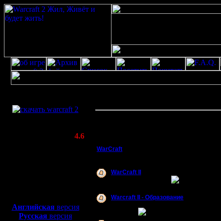
Скачать игру
Добро пожаловать на ф
бесплатно
WarCraft 2 COMBAT
Всего тем:
1423
| Сооб
(Warcraft II BNE 2.02+)
15933
Актуальная версия:
4.6
(февраль 2020)
WarCraft
Совместимо с
Форум
Windows
XP/Vista/7/8/10
WarCraft II
Все об этом варике...
Боевой релиз, ~
40 Мб
для игры по сети:
Warcraft II - Образование
Изучаем теорию. CBuH ответит на ва
Английская
версия
вопросы.
Русская
версия