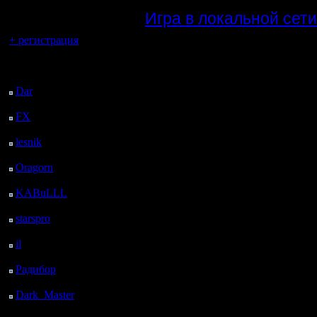
регистрацией
·
Игра в локальной сети
Вы гость здесь.
После ответа я еще раз
+ регистрация
Последний
посетитель:
Dar
: 26 Дней 16 м.
назад
FX
: 98 Дней 7 ч. 48
м. назад
lesnik
: 131 Дней 10 ч.
6 м. назад
Oragorn
: 139 Дней 10
ч. 15 м. назад
KABuLLL
: 167 Дней
9 ч. 24 м. назад
starspro
: 191 Дней 20
ч. 58 м. назад
il
: 263 Дней 7 ч. 4 м.
назад
Радибор
: 287 Дней 2
ч. 51 м. назад
Dark_Master
: 298
Дней 5 ч. 7 м. назад