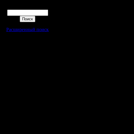
Поиск
Расширенный поиск
Warcraft 2 - скачать бесплатно русскую версию, warcraft 2 серве
- Генерация