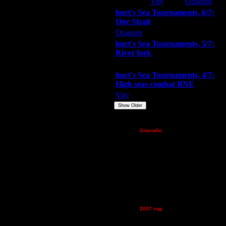
Extasey
Vity
Oragorn
hurt's Sea Tournaments, 6/7:
One Strait
Oragorn
ARMilitar
Extasey
hurt's Sea Tournaments, 5/7:
River fork
Extasey
ARMilitar
Doooda
hurt's Sea Tournaments, 4/7:
High seas combat BNE
Vity
ARMilitar
None
Show Older
Пожертвования
Спасибо:
FX - $80 (домен)
Zelya - (турниры)
lesnik
Dar - (турниры)
Kagan - (турниры)
vova1 - (хостинг)
tolsty - (хостинг)
Oragorn - (хостинг)
2007 год:
Spbwar - $400
Jade -$100