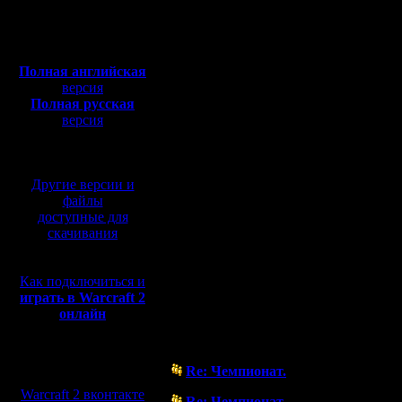
Полная версия, ~
450
Мб
с музыкой и видео:
Полная английская
версия
Полная русская
версия
перевод от war2.ru на
базе перевода от СПК
Другие версии и
файлы
доступные для
скачивания
Как подключиться и
играть в Warcraft 2
онлайн
Форум
Мы в социальных
Re: Чемпионат.
сетях:
( 1.8.17 01:47)
Warcraft 2 вконтакте
Re: Чемпионат