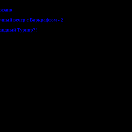
вязано
ничный вечер с Варкрафтом - 2
мандный Турнир?!