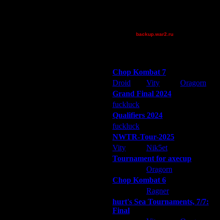
tyrus
XuRnT[z]
[TD]Wargasm
backup.war2.ru
Остальные игроки
Победители турниров
Chop Kombat 7
Droid
Vity
Oragorn
Grand Final 2024
fuckluck
Extasey
ARMilitar
Qualifiers 2024
fuckluck
ARMilitar
Extasey
NWTR-Tour-2025
Vity
Nik5et
ARMilitar
Tournament for axecup
ARMilitar
Oragorn
Extasey
Chop Kombat 6
hurt
Ragner
Extasey
hurt's Sea Tournaments, 7/7:
Final