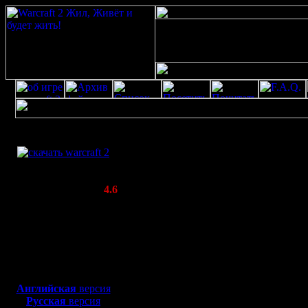
Скачать игру
Профайл для Diplomat
бесплатно
WarCraft 2 COMBAT
(Warcraft II BNE 2.02+)
Все о пользовател
Актуальная версия:
4.6
Ваш аватар::
(февраль 2020)
Совместимо с
Местонахождение:
Uk
Windows
Занятие:
IT
XP/Vista/7/8/10
Интересы:
Pap
Боевой релиз, ~
40 Мб
для игры по сети:
Английская
версия
Русская
версия