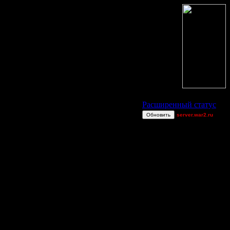
Статус Battle.Net
Расширенный статус
Обновить
server.war2.ru
GOW 2v2
ика
Extasey
derber
11.12.07
Superhigh
Владыка
exitt
181
Harrywang
5.12.17 18:48
Wax-on
47
CHOPSS
Bigfoot7
27
Consequences