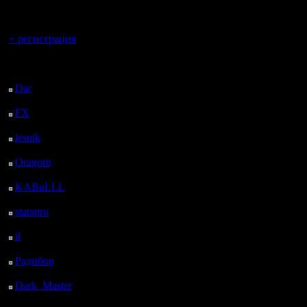
регистрацией
Вы гость здесь.
+ регистрация
Последний
посетитель:
Dar
: 26 Дней 3 ч. 11
м. назад
FX
: 98 Дней 10 ч. 43
м. назад
lesnik
: 131 Дней 13 ч.
1 м. назад
Oragorn
: 139 Дней 13
ч. 10 м. назад
KABuLLL
: 167 Дней
12 ч. 19 м. назад
starspro
: 191 Дней 23
ч. 53 м. назад
il
: 263 Дней 9 ч. 59 м.
назад
Радибор
: 287 Дней 5
ч. 46 м. назад
Dark_Master
: 298
Дней 8 ч. 2 м. назад