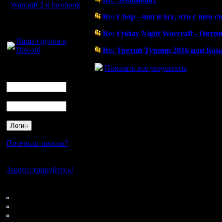
Warcraft 2 в facebook
( 2.7.17 12:57)
Re: Chop - чоп и все, что с ним с
Для голосового
( 5.2.17 22:09)
общения:
Re: Friday Night Warcraft - Пят
Наша группа в
( 29.1.17 02:28)
Discord
Re: Третий Турнир 2016 или Ко
( 16.12.16 21:05)
Логин
Показать все результаты
Ник
Пароль
Потеряли пароль?
Нет своего аккаунта?
Зарегистрируйтесь!
Кто на сайте
63: Гости
0: Пользователи
4121: Пользователи с