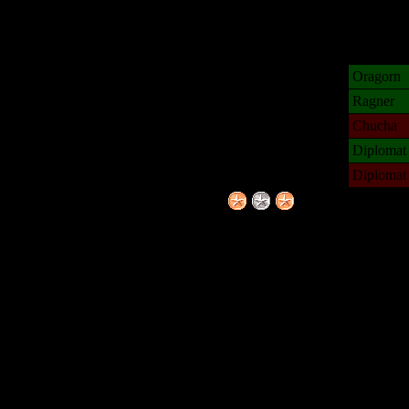
Rate:
Rating Elo:
Last 5 official tou
2017-12-08
Oragorn
2017-12-08
Ragner
2017-12-08
Chucha
2017-11-05
Diplomat
2017-11-05
Diplomat
Подпис
Этический инженер