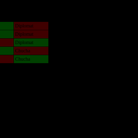
64%
Million$Man
1338
van[z]
rnament games
Quaaka
Quaaka
Diplomat
Sandman00
Diplomat
compss
Diplomat
mnmike
Chucha
U-69
N.A.
Chucha
.
Becks
Остальные игроки
ь
AA.GreenGoblin
JayHawkerz
Jordan4385
MrWorldwide
Pangster2015
PhoDacBietch
riky
Theboy