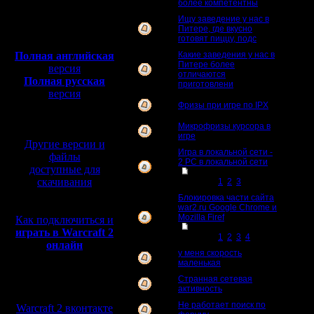
более компетентны
Полная версия, ~
450
Ищу заведение у нас в
Питере, где вкусно
1
Мб
готовят пиццу, подс
с музыкой и видео:
Полная английская
Какие заведения у нас в
Питере более
версия
1
отличаются
Полная русская
приготовлени
версия
перевод от war2.ru на
Фризы при игре по IPX
0
базе перевода от СПК
Микрофризы курсора в
4
игре
Другие версии и
Игра в локальной сети -
файлы
2 PC в локальной сети
22
доступные для
[
Перейти к
скачивания
странице
1
,
2
,
3
]
Блокировка части сайта
war2.ru Google Chrome и
Mozilla Firef
33
Как подключиться и
[
Перейти к
играть в Warcraft 2
странице
1
,
2
,
3
,
4
]
онлайн
у меня скорость
1
маленькая
Странная сетевая
Мы в социальных
6
активность
сетях:
Не работает поиск по
Warcraft 2 вконтакте
4