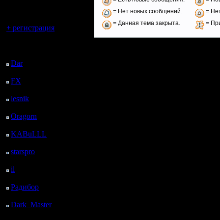
регистрацией
= Нет новых сообщений.
= Нет
Вы гость здесь.
= Данная тема закрыта.
= Пр
+ регистрация
Последний
посетитель:
Dar
: 25 Дней 8 ч. 8 м.
назад
FX
: 97 Дней 15 ч. 40
м. назад
lesnik
: 130 Дней 17 ч.
57 м. назад
Oragorn
: 138 Дней 18
ч. 7 м. назад
KABuLLL
: 166 Дней
17 ч. 16 м. назад
starspro
: 191 Дней 4 ч.
50 м. назад
il
: 262 Дней 14 ч. 55
м. назад
Радибор
: 286 Дней 10
ч. 42 м. назад
Dark_Master
: 297
Дней 12 ч. 58 м. назад