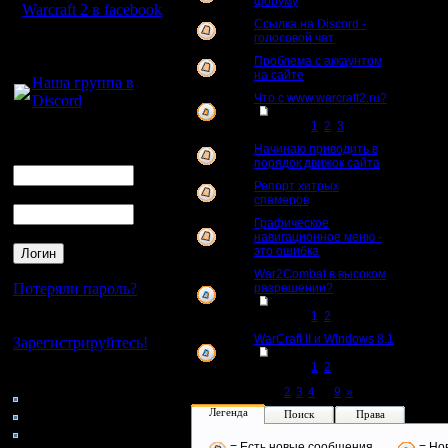
форуму
Warcraft 2 в facebook
Ссылка на Discord -
6
голосовой чат
Для голосового
Проблема с аккаунтом
общения:
3
на сайте
Наша группа в
Что с www.warcraft2.ru?
Discord
[
Перейти к
29
странице
1
,
2
,
3
]
Логин
Начинаю приводить в
Ник
1
порядок движок сайта
Репорт хитрых
Пароль
4
спамеров
Графическое
навигационное меню -
6
это ошибка
War2Combat в высоком
Потеряли пароль?
разрешении?
19
[
Перейти к
странице
1
,
2
]
Нет своего аккаунта?
WarCraft II и Windows 8.1
Зарегистрируйтесь!
[
Перейти к
15
странице
1
,
2
]
Кто на сайте
Page 1 of 9
[1]
2
3
4
...
9
»
188: Гости
0: Пользователи
Легенда
Поиск
Права
4121: Пользователи с
= Есть новые сообщения.
= Но