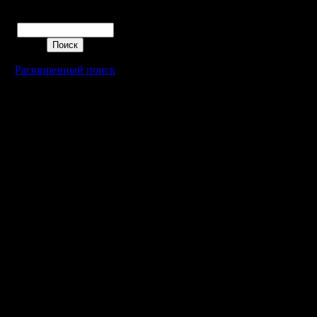
Поиск
Расширенный поиск
Warcraft 2 - скачать бесплатно русскую версию, warcraft 2 серве
- Генерация