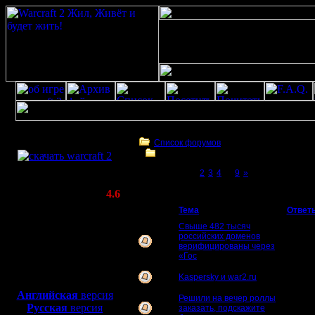
Скачать игру
бесплатно
Список форумов
Проблемы
WarCraft 2 COMBAT
Page 1 of 9
[1]
2
3
4
...
9
»
(Warcraft II BNE 2.02+)
Проблемы
Актуальная версия:
4.6
(февраль 2020)
Тема
Ответ
Совместимо с
Свыше 482 тысяч
Windows
российских доменов
0
XP/Vista/7/8/10
верифицированы через
«Гос
Боевой релиз, ~
40 Мб
Kaspersky и war2.ru
0
для игры по сети:
Английская
версия
Решили на вечер роллы
Русская
версия
заказать, подскажите
2