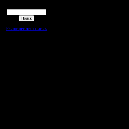
Поиск
Расширенный поиск
Warcraft 2 - скачать бесплатно русскую версию, warcraft 2 серве
- Генерация