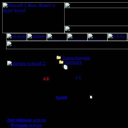
Скачать игру
бесплатно
Список форумов
WarCraft II
WarCraft 2 COMBAT
Челлендж: «Майские люди»
(Warcraft II BNE 2.02+)
Page 2 of 2
«
1
[2]
Актуальная версия:
4.6
(февраль 2020)
Челлендж: «Майские люди»
Совместимо с
Windows
KagaN
Re: Челлендж: «Ма
XP/Vista/7/8/10
Полубог
Код:
Боевой релиз, ~
40 Мб
для игры по сети:
Прошу зам
Регистрация:
Английская
версия
2.11.16
Русская
версия
"некоторо
Сообщений: 564