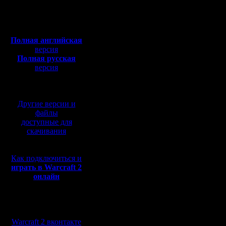
Откуда:
минимум 
Полная версия, ~
450
Мб
высок у н
с музыкой и видео:
Полная английская
ск1)
версия
Полная русская
версия
перевод от war2.ru на
За 2 год
базе перевода от СПК
подходе 
Другие версии и
профиком
файлы
доступные для
всего он 
скачивания
Этого вр
Как подключиться и
как раз х
играть в Warcraft 2
онлайн
хоткеев. 
использу
Мы в социальных
количест
сетях:
Warcraft 2 вконтакте