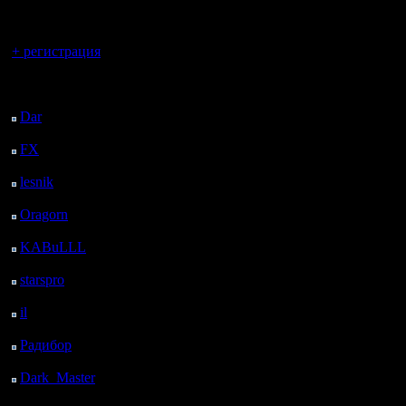
регистрацией
Вы гость здесь.
+ регистрация
Последний
посетитель:
Dar
: 25 Дней 7 ч. 50
м. назад
FX
: 97 Дней 15 ч. 21
м. назад
lesnik
: 130 Дней 17 ч.
39 м. назад
Oragorn
: 138 Дней 17
ч. 49 м. назад
KABuLLL
: 166 Дней
16 ч. 57 м. назад
starspro
: 191 Дней 4 ч.
31 м. назад
il
: 262 Дней 14 ч. 37
м. назад
Радибор
: 286 Дней 10
ч. 24 м. назад
Dark_Master
: 297
Дней 12 ч. 40 м. назад