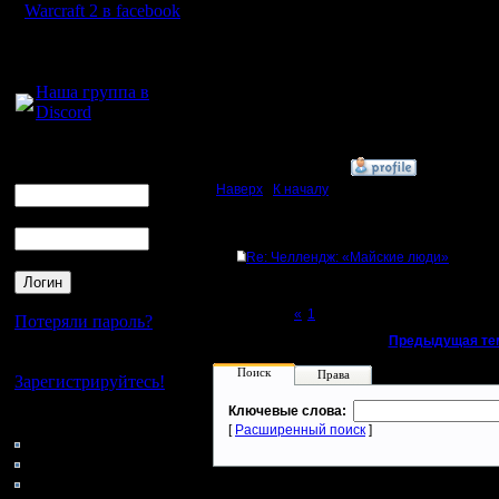
магов, са
Warcraft 2 в facebook
не исполь
Для голосового
общения:
футманы,
Наша группа в
Discord
экспанд, 
Логин
»
24.5.18 13:16
Ник
Наверх
|
К началу
Пароль
Ответов
Re: Челлендж: «Майские люди»
Page 2 of 2
«
1
[2]
Потеряли пароль?
«
Предыдущая те
Нет своего аккаунта?
Поиск
Права
Зарегистрируйтесь!
Ключевые слова:
Кто на сайте
[
Расширенный поиск
]
51: Гости
0: Пользователи
4121: Пользователи с