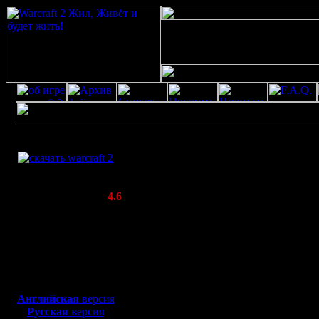
Скачать игру
Профайл для 
бесплатно
WarCraft 2 COMBAT
(Warcraft II BNE 2.02+)
Актуальная версия:
4.6
(февраль 2020)
Совместимо с
Все о пользователе
Windows
Dark_Master
XP/Vista/7/8/10
Ваш аватар::
Боевой релиз, ~
40 Мб
для игры по сети:
Английская
версия
Русская
версия