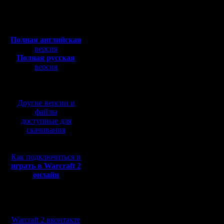
Полная версия, ~
450
Мб
с музыкой и видео:
Полная английская
версия
Полная русская
версия
перевод от war2.ru на
базе перевода от СПК
Другие версии и
файлы
доступные для
скачивания
Как подключиться и
играть в Warcraft 2
онлайн
Мы в социальных
сетях:
Warcraft 2 вконтакте