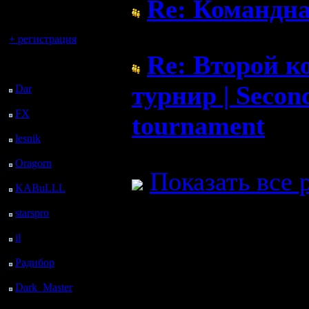
Re: Командна
регистрацией
Вы гость здесь.
( 4.7.17 16:26)
+ регистрация
Re: Второй 
Последний
посетитель:
турнир | Secon
Dar
: 28 Дней 11 ч. 37
м. назад
FX
: 100 Дней 19 ч. 9
tournament
м. назад
lesnik
: 133 Дней 21 ч.
( 18.6.17 14:11)
27 м. назад
Oragorn
: 141 Дней 21
Показать все 
ч. 36 м. назад
KABuLLL
: 169 Дней
20 ч. 45 м. назад
starspro
: 194 Дней 8 ч.
19 м. назад
il
: 265 Дней 18 ч. 25
м. назад
Радибор
: 289 Дней 14
ч. 12 м. назад
Dark_Master
: 300
Дней 16 ч. 28 м. назад