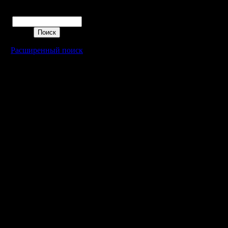
Поиск
Расширенный поиск
Warcraft 2 - скачать бесплатно русскую версию, warcraft 2 серве
- Генерация