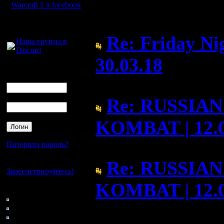
Форум
Warcraft 2 в facebook
Для голосового
общения:
Re: Friday Ni
Наша группа в
Discord
30.03.18
Логин
Ник
( 22.3.18 18:27)
Пароль
Re: RUSSIA
KOMBAT | 12.0
( 14.1.18 11:57)
Потеряли пароль?
Re: RUSSIA
Нет своего аккаунта?
Зарегистрируйтесь!
KOMBAT | 12.0
Кто на сайте
151: Гости
( 13.1.18 09:12)
0: Пользователи
4121: Пользователи с