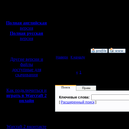
Откуда:
А если тот же путь уж
Я бы дал месяц, от си
Полная версия, ~
450
Конечно, тренироватьс
Мб
с музыкой и видео:
Кроме совсем уж спец
съели топовые буржуи
Полная английская
Помнится, я на фестив
версия
найти и зарашить баш
Полная русская
тренировался в вар2 н
версия
[ Редактировано il в 24.
перевод от war2.ru на
базе перевода от СПК
»
24.5.18 18:47
Наверх
|
К началу
Другие версии и
файлы
доступные для
Page 2 of 2
«
1
[2]
скачивания
Поиск
Права
Как подключиться и
играть в Warcraft 2
Ключевые слова:
онлайн
[
Расширенный поиск
]
Мы в социальных
сетях:
Warcraft 2 вконтакте