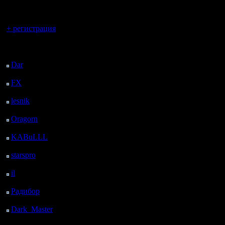
регистрацией
Вы гость здесь.
+ регистрация
Последний
посетитель:
Dar
: 25 Дней 18 ч. 11
м. назад
FX
: 98 Дней 1 ч. 43
м. назад
lesnik
: 131 Дней 4 ч. 1
м. назад
Oragorn
: 139 Дней 4
ч. 10 м. назад
KABuLLL
: 167 Дней
3 ч. 19 м. назад
starspro
: 191 Дней 14
ч. 53 м. назад
il
: 263 Дней 59 м.
назад
Радибор
: 286 Дней 20
ч. 46 м. назад
Dark_Master
: 297
Дней 23 ч. 2 м. назад