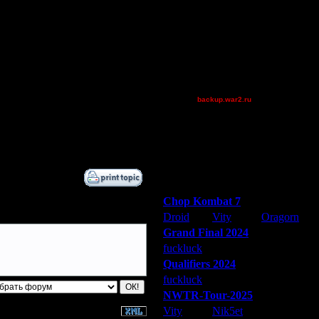
FaT~PiG
Jordan4385
Pangster2015
кочки на ГОВе, на чем собаку
riky
но за счет везения быстро его
XuRnT[z]
ло шансов. Он вроде
[TD]Wargasm
backup.war2.ru
prince
ironman1927
mavric
Остальные игроки
Победители турниров
Chop Kombat 7
Droid
Vity
Oragorn
Grand Final 2024
fuckluck
Extasey
ARMilitar
Qualifiers 2024
fuckluck
ARMilitar
Extasey
NWTR-Tour-2025
Vity
Nik5et
ARMilitar