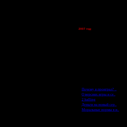
Dar - (турниры)
Kagan - (турниры)
vova1 - (хостинг)
tolsty - (хостинг)
Oragorn - (хостинг)
2007 год:
Spbwar - $400
Jade -$100
MasterKsa - $60
Lisak -$52
Cocka - $50
Konstkl - $50
Ldir - $50
Gadzila - $20
Feature -$10
Последние статьи
·
Почему я проиграл? ..
·
О версиях игры и се..
·
2 halling
·
Деньги на новый сер..
·
Моральные нормы в и..