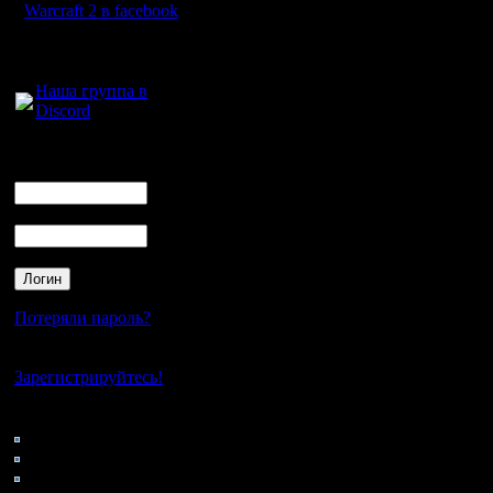
Warcraft 2 в facebook
Для голосового
общения:
Наша группа в
Discord
Логин
Ник
Пароль
Потеряли пароль?
Нет своего аккаунта?
Зарегистрируйтесь!
Кто на сайте
76: Гости
0: Пользователи
4121: Пользователи с