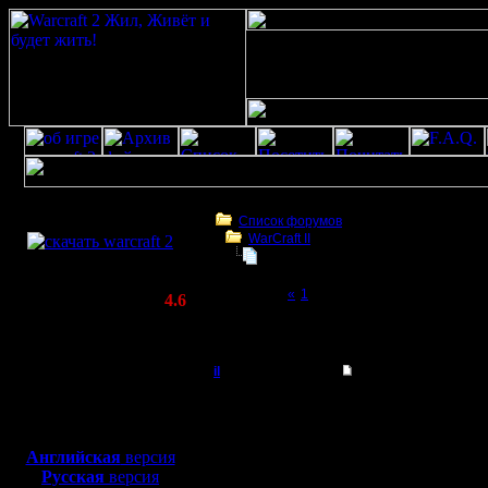
Скачать игру
бесплатно
Список форумов
WarCraft II
WarCraft 2 COMBAT
Челлендж: «Майские люди»
(Warcraft II BNE 2.02+)
Page 2 of 2
«
1
[2]
Актуальная версия:
4.6
(февраль 2020)
Челлендж: «Майские люди»
Совместимо с
Windows
il
Re: Челлендж: «Ма
XP/Vista/7/8/10
Добрый Админ
Соглашусь, что навыки
Боевой релиз, ~
40 Мб
Если ты освоил старкр
юнитов и типов атаки-
для игры по сети:
Регистрация:
Естественно, разные хо
Английская
версия
10.5.06
Не представляю, сколь
Русская
версия
Сообщений: 2471
Это если с нуля.