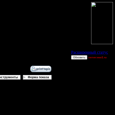
Статус Battle.Net
Расширенный статус
Обновить
server.war2.ru
br
Theboy
[TD]UN4
нструменты
Форма показа
CantSpeak
Alterac &
Stormreaver M
XDaVsterX
аз плюнуть. Сколько разных
dannyldd
ные тактики, билд-ордеры и т.п.
Остальные игроки
вень. В вар2 - около полугода.
AA.GreenGoblin