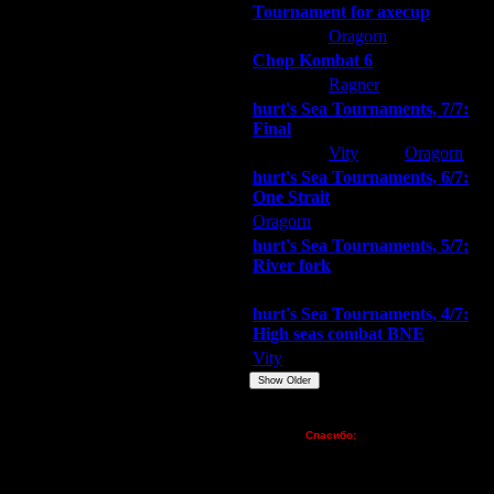
Tournament for axecup
ARMilitar
Oragorn
Extasey
Chop Kombat 6
hurt
Ragner
Extasey
hurt's Sea Tournaments, 7/7:
Final
Extasey
Vity
Oragorn
hurt's Sea Tournaments, 6/7:
One Strait
Oragorn
ARMilitar
Extasey
hurt's Sea Tournaments, 5/7:
River fork
Extasey
ARMilitar
Doooda
hurt's Sea Tournaments, 4/7:
High seas combat BNE
Vity
ARMilitar
None
Show Older
Пожертвования
Спасибо:
FX - $80 (домен)
Zelya - (турниры)
lesnik