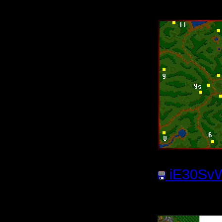
iE30SvW
21.21
Кб;