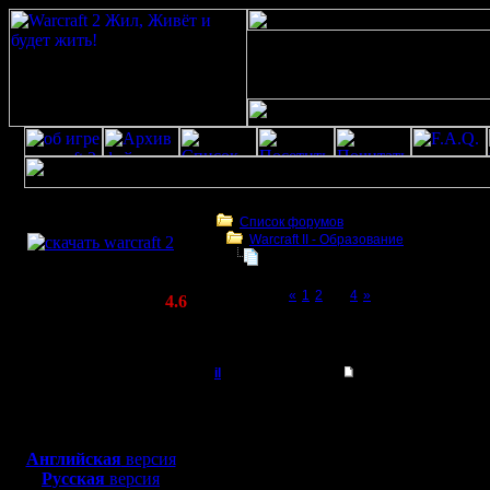
Скачать игру
бесплатно
Список форумов
Warcraft II - Образование
WarCraft 2 COMBAT
термины и сокращения в игре и ча
(Warcraft II BNE 2.02+)
Page 3 of 4
«
1
2
[3]
4
»
Актуальная версия:
4.6
(февраль 2020)
термины и сокращения в игре и чате (рус
Совместимо с
Windows
il
Re: термины и сокра
XP/Vista/7/8/10
Добрый Админ
Ну, я о т
Боевой релиз, ~
40 Мб
для игры по сети:
начал, т
Регистрация:
Английская
версия
10.5.06
Русская
версия
По-моему
Сообщений: 2471