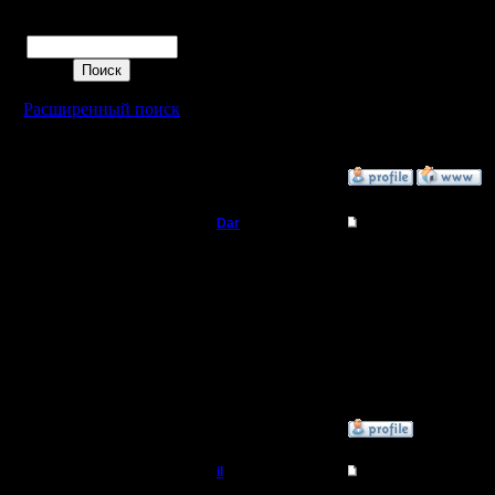
Поиск
[ Редактир
Расширенный поиск
[ Редактир
»
20.8.16 01:50
Dar
Re: термины и сокра
Полубог
Еще один
Регистрация:
21.7.16
Сообщений: 449
Откуда:
Махачкала
»
16.9.16 14:56
il
Re: термины и сокра