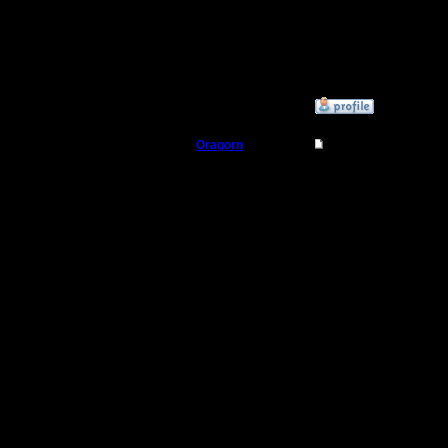
ответ )))
разбирал
на этой л
»
16.9.16 16:25
Oragorn
Re: термины и сокра
Полубог
Прикрепл
новичков
Регистрация:
14.10.13
Сообщений: 914
Откуда: Санкт-
Петербург
На перво
вообще с
нычками 
очень при
когда нуж