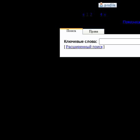
»
31.10.16 22:15
Page 3 of 4
«
1
2
[3]
4
»
«
Предыду
Поиск
Права
Ключевые слова:
[
Расширенный поиск
]
Warcraft 2 - скачать бесплатно русскую версию, warcraft 2 серве
- Генерация