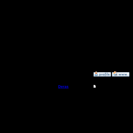
Полубог
Цитата:
Регистрация:
14.10.13
может гуд
Сообщений: 914
Откуда: Санкт-
Петербург
Именно. 
Иногда, к
good job 
»
23.9.16 18:45
Deras
Re: термины и сокра
Захватчик
Неплохой
Регистрация:
13.8.16
Сообщений: 79
Откуда: Киев