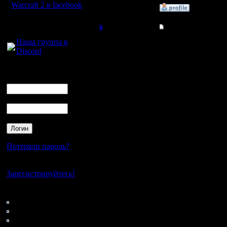
Warcraft 2 в facebook
»
16.8.16 15:51
Для голосового
il
Re: термины и сокра
общения:
Наша группа в
Добрый Админ
Сорри, чт
Discord
отпуск, н
Регистрация:
Логин
10.5.06
день...
Ник
Сообщений: 2471
Откуда:
Пароль
Цитата:
u wanna 1
Потеряли пароль?
Нет своего аккаунта?
Зарегистрируйтесь!
u(=You) w
Кто на сайте
vs(versus
140: Гости
0: Пользователи
"Ты хочеш
4121: Пользователи с