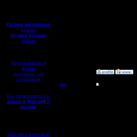
Откуда:
прямо не
Полная версия, ~
450
Мб
сайта. А 
с музыкой и видео:
Полная английская
для сайта
версия
Полная русская
программ
версия
перевод от war2.ru на
бумажке,
базе перевода от СПК
по учебни
Другие версии и
файлы
»
17.2.15 18:29
доступные для
скачивания
Dar
Re: термины и сокра
Полубог
Что значи
Как подключиться и
играть в Warcraft 2
онлайн
Регистрация:
21.7.16
Сообщений: 449
Откуда:
Мы в социальных
Махачкала
сетях:
Warcraft 2 вконтакте