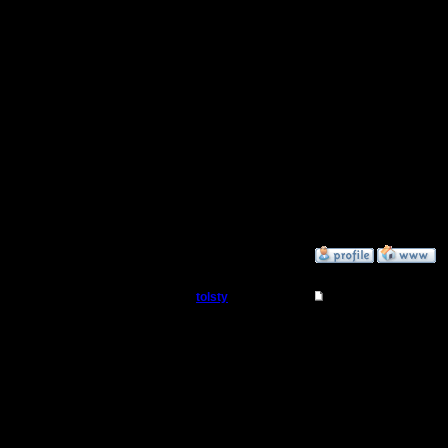
Добрый Админ
Это загад
знания иг
Регистрация:
10.5.06
кто совсе
Сообщений: 2471
Откуда:
s9 это ша
подразум
задают пр
шахте...
»
16.9.16 16:25
tolsty
Re: термины и сокра
Полубог
s9 - это 
000 золот
Регистрация:
13.5.14
Для карт
Сообщений: 855
Откуда:
идут по ц