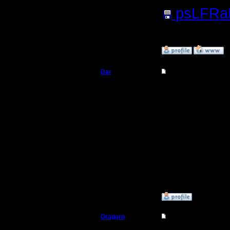
psLFRaN
378.11
Кб;
»
16.9.16 19:58
Dar
Re: термины и сокра
Полубог
То что эт
давно, и 
Регистрация:
21.7.16
Думал мо
Сообщений: 449
Откуда:
Махачкала
слово.
типа gg. 
может гуд
»
23.9.16 18:34
Oragorn
Re: термины и сокра