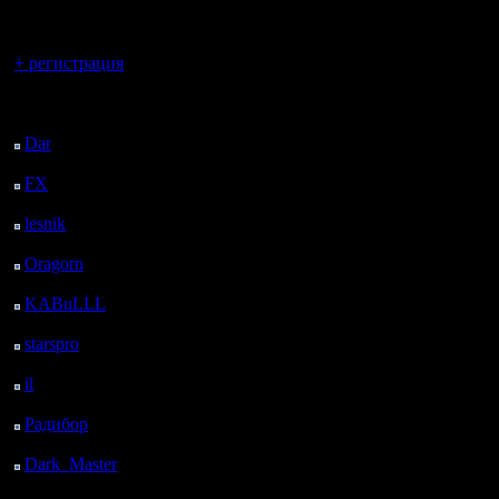
регистрацией
Также 1 v
Вы гость здесь.
+ регистрация
1v1, 1s
Последний
Также пр
посетитель:
Dar
: 27 Дней 19 ч. 35
пишут как 
м. назад
FX
: 100 Дней 3 ч. 7
wanted", и
м. назад
lesnik
: 133 Дней 5 ч.
25 м. назад
И они оч
Oragorn
: 141 Дней 5
ч. 34 м. назад
типа:
KABuLLL
: 169 Дней
4 ч. 43 м. назад
u(=you), y
starspro
: 193 Дней 16
ч. 17 м. назад
il
: 265 Дней 2 ч. 22 м.
назад
[ Редактир
Радибор
: 288 Дней 22
ч. 9 м. назад
Dark_Master
: 300
[ Редактир
Дней 26 м. назад