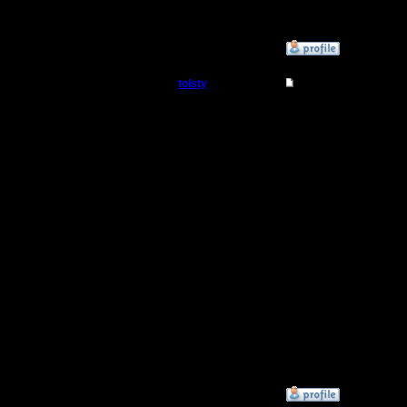
я чуть чу
»
29.11.17 16:50
tolsty
Re: Заклинания Ма
Полубог
Я помню,
АТГ. Появ
Регистрация:
13.5.14
вскоре пр
Сообщений: 855
Откуда:
какие-то
были важ
безаппе
шерлоксо
даже, есл
разговора
»
29.11.17 21:30