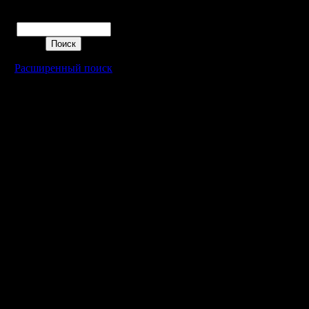
Поиск
вроде да
(которого
Расширенный поиск
van'ом и
игроком, 
ним
Некий ka
конечно, 
совершен
2015го. В
промучил
и забил н