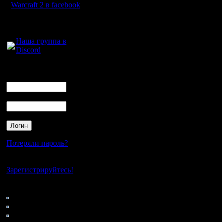
Рио, Лео
Warcraft 2 в facebook
Вова1, Зу
Для голосового
общения:
ФреддиКр
Наша группа в
Discord
вроде да
(которого
Логин
Ник
van'ом и
Пароль
игроком, 
ним :)), 
Были и е
Потеряли пароль?
уже всех 
Нет своего аккаунта?
Зарегистрируйтесь!
Так что, 
Кто на сайте
39: Гости
были за "
0: Пользователи
4121: Пользователи с
ещё не р