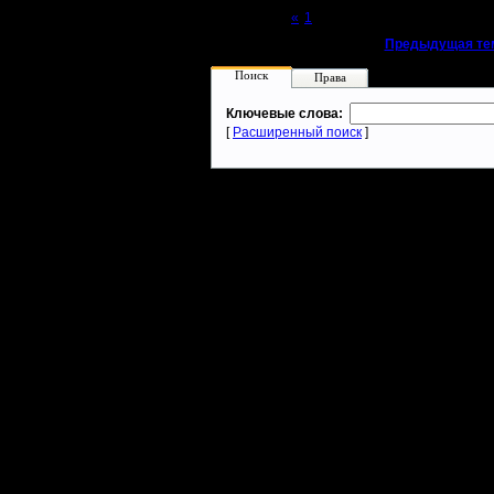
Page 2 of 2
«
1
[2]
«
Предыдущая те
Поиск
Права
Ключевые слова:
[
Расширенный поиск
]
Warcraft 2 - скачать бесплатно русскую версию, warcraft 2 серве
- Генерация