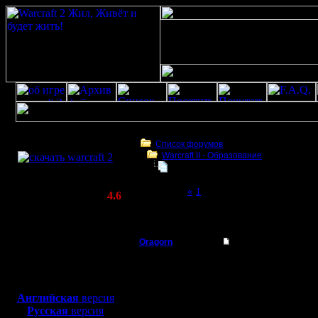
Скачать игру
бесплатно
Список форумов
Warcraft II - Образование
WarCraft 2 COMBAT
Заклинания Массового Поражени
(Warcraft II BNE 2.02+)
Page 2 of 2
«
1
[2]
Актуальная версия:
4.6
(февраль 2020)
Заклинания Массового Поражения(ЗМП)
Совместимо с
Windows
Oragorn
Re: Заклинания Ма
XP/Vista/7/8/10
Полубог
Уже в 201
Боевой релиз, ~
40 Мб
для игры по сети:
сильнейш
Регистрация:
Английская
версия
14.10.13
Русская
версия
новичков.
Сообщений: 914