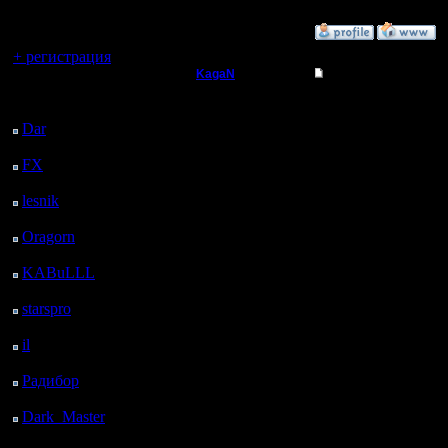
регистрацией
»
29.11.17 10:02
Вы гость здесь.
+ регистрация
KagaN
Re: Заклинания Ма
Последний
Полубог
Муро, Чу
посетитель:
Dar
: 26 Дней 16 ч. 12
Граждани
м. назад
Регистрация:
2.11.16
FX
: 98 Дней 23 ч. 43
Надо кст
Сообщений: 564
м. назад
Откуда:
lesnik
: 132 Дней 2 ч. 1
свои инс
м. назад
Oragorn
: 140 Дней 2
Может чт
ч. 11 м. назад
осталось.
KABuLLL
: 168 Дней
1 ч. 19 м. назад
поигрыва
starspro
: 192 Дней 12
ч. 53 м. назад
но я счит
il
: 263 Дней 22 ч. 59
м. назад
достаточ
Радибор
: 287 Дней 18
ч. 46 м. назад
Dark_Master
: 298
Дней 21 ч. 2 м. назад
Цитата: