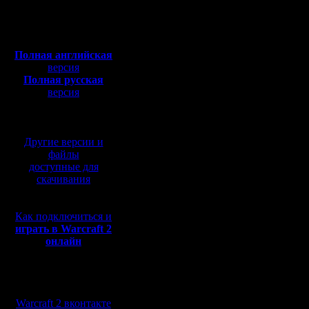
Откуда: Санкт-
Петербург
позволени
Полная версия, ~
450
Мб
весны 17-
с музыкой и видео:
Полная английская
ввиду кар
версия
Полная русская
чоп, т.к.
версия
перевод от war2.ru на
ещё слаб
базе перевода от СПК
Да и Тол
Другие версии и
никогда к
файлы
доступные для
скачивания
Но Каган.
Как подключиться и
только м
играть в Warcraft 2
онлайн
Переодич
сейчас п
Мы в социальных
"профики"
сетях:
Warcraft 2 вконтакте