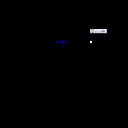
высказалс
из-за это
ситуация)
»
29.11.17 14:29
Oragorn
Re: Заклинания Ма
Полубог
Цитата:
Регистрация:
14.10.13
Муро, Чу
Сообщений: 914
Откуда: Санкт-
Петербург
Граждани
И эти то
Миро все
"людим". 