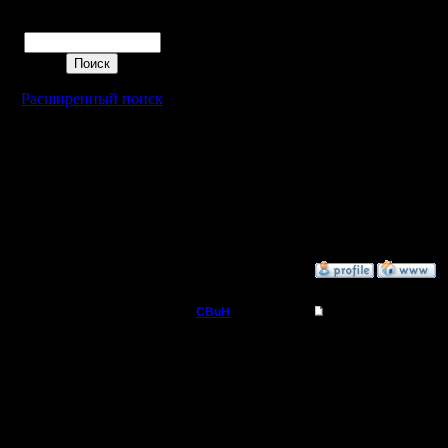
подключа
Поиск
подключа
значит н
инструкци
Расширенный поиск
случае н
раздел "
[ Редактир
»
26.3.11 11:25
CBuH
Re: Турнир 26.03.11
Админ
Победител
Второе м
Регистрация:
9.9.08
Третье м
Сообщений: 491
Откуда: