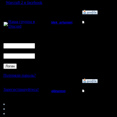
warcraft 
Warcraft 2 в facebook
Для голосового
»
25.3.11 17:39
общения:
Наша группа в
blek_arhangel
Re: Турнир 26.03.11
Discord
ждите мен
Логин
Ник
Регистрация:
23.3.11
Пароль
Сообщений:
65532
Откуда: С
топором перед
пехотинцем
Потеряли пароль?
»
26.3.11 06:49
Нет своего аккаунта?
Зарегистрируйтесь!
gilinanton
Re: Турнир 26.03.11
Батрак
Кто на сайте
парни а 
155: Гости
правильн
0: Пользователи
Регистрация:
4121: Пользователи с
14.8.10