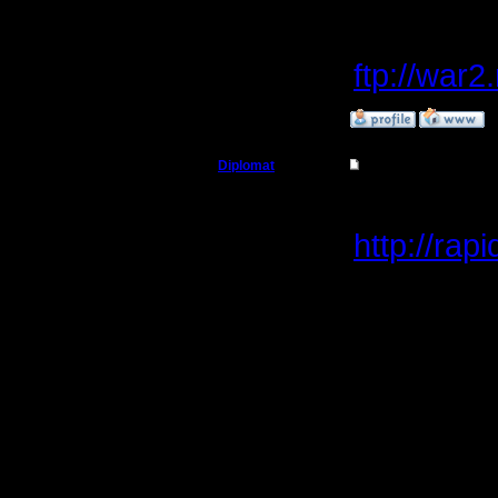
сетка в ф
ftp://war2
»
27.3.11 04:57
Diplomat
Re: Турнир 26.03.11
Владыка
Реплеи м
http://ra
Регистрация:
11.12.07
Двух игр
Сообщений: 181
Откуда: Ukraine
проверял
Турнир п
Организов