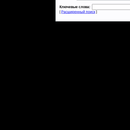
Ключевые слова:
[
Расширенный поиск
]
Warcraft 2 - скачать бесплатно русскую версию, warcraft 2 серве
- Генерация