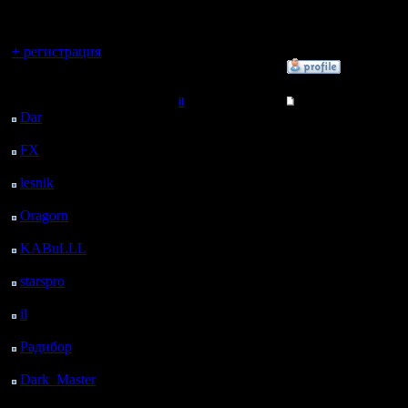
регистрацией
Сообщений: 2
Откуда:
Вы гость здесь.
+ регистрация
»
26.3.11 08:59
Последний
посетитель:
il
Re: Турнир 26.03.11
Dar
: 25 Дней 12 ч. 31
Добрый Админ
Цитата:
м. назад
FX
: 97 Дней 20 ч. 3
м. назад
Регистрация:
10.5.06
lesnik
: 130 Дней 22 ч.
Сообщений: 2471
21 м. назад
Откуда:
Oragorn
: 138 Дней 22
gilinanton
ч. 30 м. назад
KABuLLL
: 166 Дней
парни а 
21 ч. 39 м. назад
starspro
: 191 Дней 9 ч.
правильн
13 м. назад
Я в ближ
il
: 262 Дней 19 ч. 18
м. назад
вечеру, м
Радибор
: 286 Дней 15
ч. 5 м. назад
а вообще
Dark_Master
: 297
Дней 17 ч. 21 м. назад