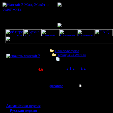
Скачать игру
бесплатно
Список форумов
Турниры на War2.ru
WarCraft 2 COMBAT
Турнир 26.03.11
(Warcraft II BNE 2.02+)
Page 3 of 4
«
1
2
[3]
4
»
Актуальная версия:
4.6
(февраль 2020)
Турнир 26.03.11
Совместимо с
Windows
gilinanton
Re: Турнир 26.03.11
XP/Vista/7/8/10
Батрак
а серв вк
Боевой релиз, ~
40 Мб
для игры по сети:
зарегал 
Регистрация:
Английская
версия
14.8.10
Русская
версия
Сообщений: 2