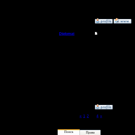
Откуда:
»
27.3.11 16:05
Diplomat
Re: Турнир 26.03.11
Владыка
Поправк
(третьей 
Регистрация:
11.12.07
ДаркМаст
Сообщений: 181
Откуда: Ukraine
К сожале
халявная
симметри
»
27.3.11 17:25
Page 3 of 4
«
1
2
[3]
4
»
Поиск
Права