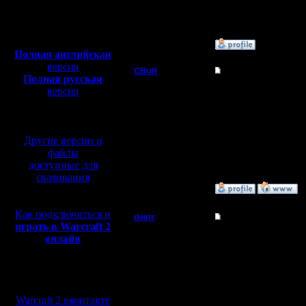
Откуда:
Полная версия, ~
450
Мб
с музыкой и видео:
»
25.3.11 14:59
Полная английская
версия
CBuH
Re: Турнир 26.03.11
Полная русская
Админ
версия
выключи 
перевод от war2.ru на
торренты
базе перевода от СПК
Регистрация:
9.9.08
Другие версии и
Сообщений: 491
Откуда:
файлы
доступные для
скачивания
»
25.3.11 15:45
Как подключиться и
destr
Re: Турнир 26.03.11
играть в Warcraft 2
Захватчик
онлайн
Я точно п
Регистрация:
Мы в социальных
29.7.10
--
Сообщений: 64
сетях:
Откуда: Аутленд
Warcraft 2 вконтакте