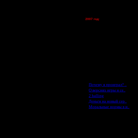
vova1 - (хостинг)
tolsty - (хостинг)
Oragorn - (хостинг)
2007 год:
Spbwar - $400
Jade -$100
MasterKsa - $60
Lisak -$52
Cocka - $50
Konstkl - $50
Ldir - $50
Gadzila - $20
Feature -$10
Последние статьи
·
Почему я проиграл? ..
·
О версиях игры и се..
·
2 halling
·
Деньги на новый сер..
·
Моральные нормы в и..