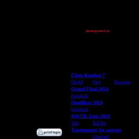
riky
Shotgun
XuRnT[z]
[TD]Wargasm
backup.war2.ru
prince
mavric
ironman1927
Остальные игроки
Победители турниров
Chop Kombat 7
Droid
Vity
Oragorn
Grand Final 2024
fuckluck
Extasey
ARMilitar
Qualifiers 2024
fuckluck
ARMilitar
Extasey
Дата
NWTR-Tour-2025
8.1.12 03:03
Vity
Nik5et
ARMilitar
Tournament for axecup
ARMilitar
Oragorn
Extasey