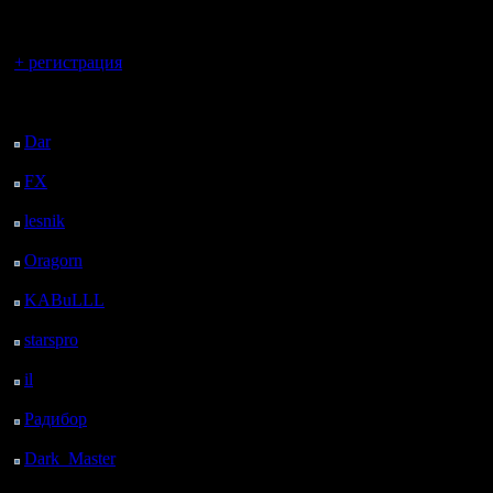
регистрацией
Вы гость здесь.
+ регистрация
Последний
посетитель:
Dar
: 25 Дней 14 ч. 52
м. назад
FX
: 97 Дней 22 ч. 24
м. назад
lesnik
: 131 Дней 42 м.
назад
Oragorn
: 139 Дней 51
м. назад
KABuLLL
: 167 Дней
назад
starspro
: 191 Дней 11
ч. 34 м. назад
il
: 262 Дней 21 ч. 39
м. назад
Радибор
: 286 Дней 17
ч. 26 м. назад
Dark_Master
: 297
Дней 19 ч. 43 м. назад