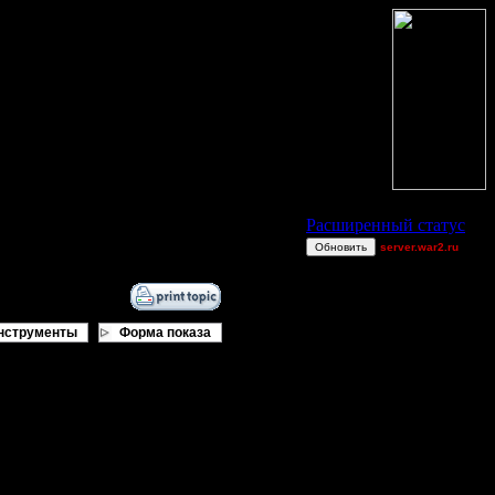
Статус Battle.Net
Расширенный статус
Обновить
server.war2.ru
asd
Teal`c
Milozu
нструменты
Форма показа
RH V3. 1s/2s/FFA
XDaVsterX
Закончилось 29.12.11 01:10
FaT~PiG
Остальные игроки
AA.GreenGoblin
Jordan4385
Pangster2015