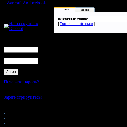
Warcraft 2 в facebook
Поиск
Права
Для голосового
общения:
Ключевые слова:
Наша группа в
[
Расширенный поиск
]
Discord
Логин
Ник
Пароль
Потеряли пароль?
Нет своего аккаунта?
Зарегистрируйтесь!
Кто на сайте
170: Гости
0: Пользователи
4121: Пользователи с