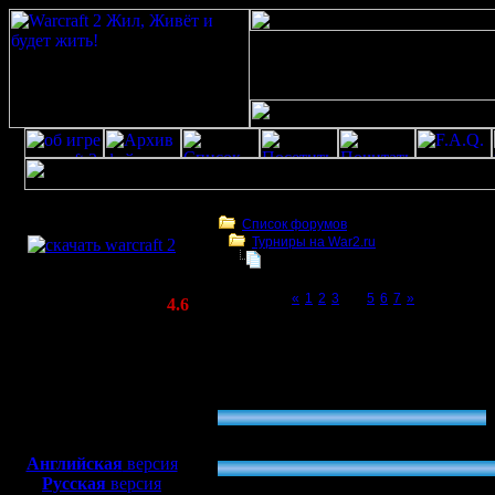
Скачать игру
бесплатно
Список форумов
Турниры на War2.ru
WarCraft 2 COMBAT
Новогодний турнир 2012, записыв
(Warcraft II BNE 2.02+)
Page 4 of 7
«
1
2
3
[4]
5
6
7
»
Актуальная версия:
4.6
(февраль 2020)
Новогодний турнир 2012, записывайтесь!
Совместимо с
Windows
Голосование: Когда лучше проводить тур
XP/Vista/7/8/10
»
перед Новым Годом (30-31 декабря)
Боевой релиз, ~
40 Мб
27.78 % (5)
для игры по сети:
»
в конце праздников (9-10 января)
Английская
версия
Русская
версия
55.56 % (10)