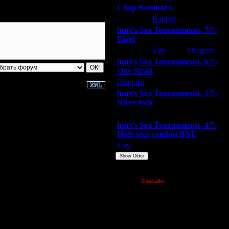
Chop Kombat 6
hurt
Ragner
Extasey
hurt's Sea Tournaments, 7/7:
Final
Extasey
Vity
Oragorn
hurt's Sea Tournaments, 6/7:
One Strait
Oragorn
ARMilitar
Extasey
hurt's Sea Tournaments, 5/7:
River fork
Extasey
ARMilitar
Doooda
hurt's Sea Tournaments, 4/7:
High seas combat BNE
Vity
ARMilitar
None
Show Older
Пожертвования
Спасибо:
FX - $80 (домен)
Zelya - (турниры)
lesnik
Dar - (турниры)
Kagan - (турниры)