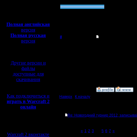
»
другой вариант
Полная версия, ~
450
16.67 % (3)
Мб
Всего голосов: 18
с музыкой и видео:
Всего проголосовало: 18
Полная английская
версия
Полная русская
il
Re: Новогодний тур
версия
Добрый Админ
перевод от war2.ru на
Привет, добро пожало
20 это вообще, неважн
базе перевода от СПК
А сколько у тебя игр?
Регистрация:
Другие версии и
10.5.06
Сообщений: 2471
файлы
Откуда:
доступные для
скачивания
»
8.1.12 02:30
Как подключиться и
Наверх
|
К началу
играть в Warcraft 2
онлайн
Ответов
Re: Новогодний турнир 2012, записыва
Мы в социальных
сетях:
Page 4 of 7
«
1
2
3
[4]
5
6
7
»
Warcraft 2 вконтакте