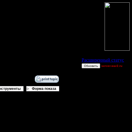
Статус Battle.Net
Расширенный статус
Обновить
server.war2.ru
gow effff backpack
LuSteD
ilyich[as]
нструменты
Форма показа
miguelperu
ring62[z]
van[z]
Остальные игроки
AA.GreenGoblin
BlueFlare[AS]
FaT~PiG