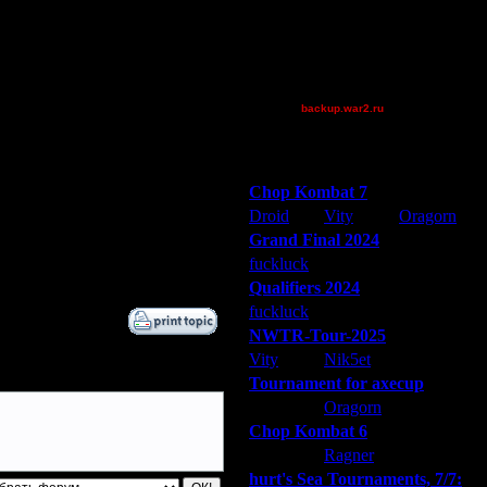
Jordan4385
Pangster2015
Shotgun
[TD]Wargasm
backup.war2.ru
Остальные игроки
Дата
9.2.17 12:39
Победители турниров
9.2.17 17:28
Chop Kombat 7
9.2.17 18:47
Droid
Vity
Oragorn
11.2.17 11:54
Grand Final 2024
11.2.17 12:12
fuckluck
Extasey
ARMilitar
11.2.17 14:23
Qualifiers 2024
fuckluck
ARMilitar
Extasey
NWTR-Tour-2025
Vity
Nik5et
ARMilitar
Tournament for axecup
ARMilitar
Oragorn
Extasey
Chop Kombat 6
hurt
Ragner
Extasey
hurt's Sea Tournaments, 7/7: