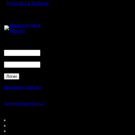
Warcraft 2 в facebook
Для голосового
общения:
Наша группа в
Discord
Логин
Ник
Пароль
Потеряли пароль?
Нет своего аккаунта?
Зарегистрируйтесь!
Кто на сайте
187: Гости
0: Пользователи
4121: Пользователи с