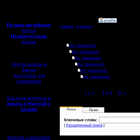
Откуда:
Полная версия, ~
450
Мб
с музыкой и видео:
»
9.2.17 00:39
Полная английская
Наверх
|
К началу
версия
Полная русская
Ответов
версия
Re: Чемпионат.
перевод от war2.ru на
Re: Чемпионат.
базе перевода от СПК
Re: Чемпионат.
Другие версии и
Re: Чемпионат.
файлы
Re: Чемпионат.
доступные для
Re: Чемпионат.
скачивания
Page 3 of 27
«
1
2
[3]
4
5
6
...
27
»
Как подключиться и
играть в Warcraft 2
онлайн
Поиск
Права
Ключевые слова:
[
Расширенный поиск
]
Мы в социальных
сетях:
Warcraft 2 вконтакте