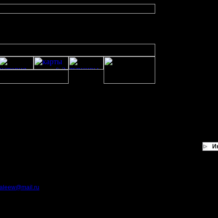
И
aleew@mail.ru
юбое время.