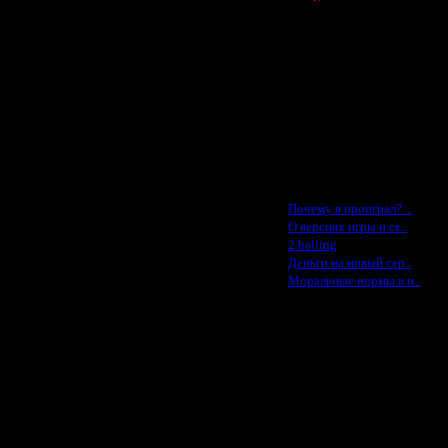
Spbwar - $400
Jade -$100
MasterKsa - $60
Lisak -$52
Cocka - $50
Konstkl - $50
Ldir - $50
Gadzila - $20
Feature -$10
Последние статьи
·
Почему я проиграл? ..
·
О версиях игры и се..
·
2 halling
·
Деньги на новый сер..
·
Моральные нормы в и..