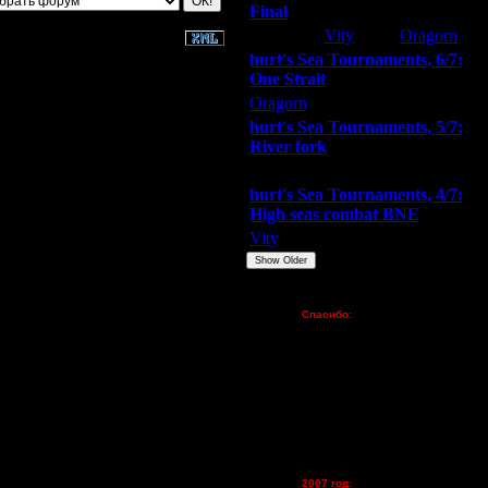
Final
Extasey
Vity
Oragorn
hurt's Sea Tournaments, 6/7:
One Strait
Oragorn
ARMilitar
Extasey
hurt's Sea Tournaments, 5/7:
River fork
Extasey
ARMilitar
Doooda
hurt's Sea Tournaments, 4/7:
High seas combat BNE
Vity
ARMilitar
None
Show Older
Пожертвования
Спасибо:
FX - $80 (домен)
Zelya - (турниры)
lesnik
Dar - (турниры)
Kagan - (турниры)
vova1 - (хостинг)
tolsty - (хостинг)
Oragorn - (хостинг)
2007 год: