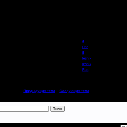
Автор
il
Dar
il
lesnik
lesnik
Rus
«
Предыдущая тема
|
Следующая тема
»