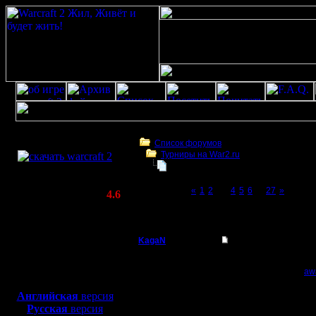
Скачать игру
бесплатно
Список форумов
Турниры на War2.ru
WarCraft 2 COMBAT
Чемпионат. Текущие результаты.
(Warcraft II BNE 2.02+)
Page 3 of 27
«
1
2
[3]
4
5
6
...
27
»
Актуальная версия:
4.6
(февраль 2020)
Чемпионат. Текущие результаты.
Совместимо с
Windows
KagaN
Re: Чемпионат.
XP/Vista/7/8/10
Полубог
1. KagaN
Боевой релиз, ~
40 Мб
2. ICQ - 709014131;
aw
Пока что доступен в л
для игры по сети:
Регистрация:
Английская
версия
2.11.16
Русская
версия
Сообщений: 564