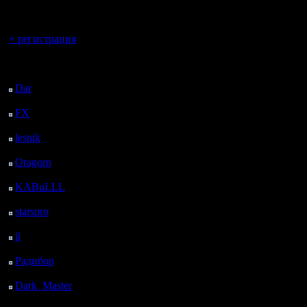
регистрацией
Вы гость здесь.
+ регистрация
Последний
посетитель:
Dar
: 25 Дней 11 ч. 43
м. назад
FX
: 97 Дней 19 ч. 15
м. назад
lesnik
: 130 Дней 21 ч.
33 м. назад
Oragorn
: 138 Дней 21
ч. 42 м. назад
KABuLLL
: 166 Дней
20 ч. 51 м. назад
starspro
: 191 Дней 8 ч.
25 м. назад
il
: 262 Дней 18 ч. 31
м. назад
Радибор
: 286 Дней 14
ч. 18 м. назад
Dark_Master
: 297
Дней 16 ч. 34 м. назад