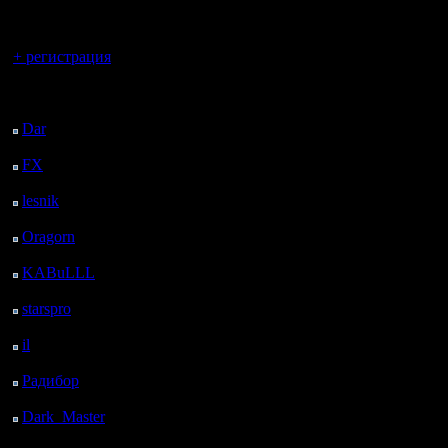
регистрацией
присоеди
Вы гость здесь.
чемпа
се
+ регистрация
1-ю груп
Последний
посетитель:
самыми с
Dar
: 26 Дней 14 ч. 52
м. назад
игроками 
FX
: 98 Дней 22 ч. 24
Хотелось
м. назад
lesnik
: 132 Дней 41 м.
назад
Oragorn
: 140 Дней 51
Амир88 ск
м. назад
KABuLLL
: 168 Дней
если успе
назад
starspro
: 192 Дней 11
А вот с 
ч. 34 м. назад
il
: 263 Дней 21 ч. 39
сложнее, 
м. назад
текущий 
Радибор
: 287 Дней 17
ч. 26 м. назад
было noob
Dark_Master
: 298
Дней 19 ч. 42 м. назад