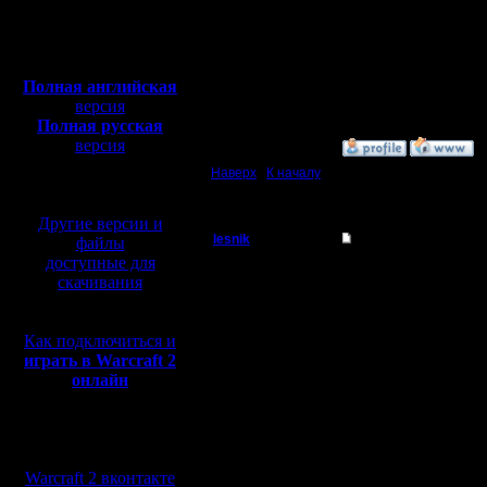
Откуда:
группу с
Полная версия, ~
450
Мб
сильными
с музыкой и видео:
Полная английская
игроками 
версия
Полная русская
версия
»
7.6.17 14:47
перевод от war2.ru на
Наверх
|
К началу
базе перевода от СПК
Другие версии и
lesnik
Re: Чемпионат
файлы
доступные для
Полубог
Цитата:
скачивания
Регистрация:
4.12.16
Как подключиться и
А где сам
Сообщений: 448
играть в Warcraft 2
Откуда:
онлайн
участвуе
Мы в социальных
Цитата:
сетях:
Warcraft 2 вконтакте