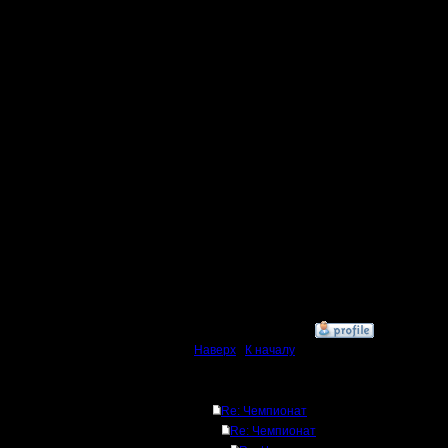
точно так
всеми пе
встретит 
готов дат
добавлен 
(если ни
дивизион 
-------------
-
»
7.6.17 16:46
Наверх
|
К началу
Ответов
Re: Чемпионат
Re: Чемпионат