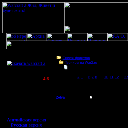
Скачать игру
бесплатно
Список форумов
Турниры на War2.ru
WarCraft 2 COMBAT
Чемпионат. Текущие результаты.
(Warcraft II BNE 2.02+)
Page 9 of 27
«
1
...
6
7
8
[9]
10
11
12
...
2
Актуальная версия:
4.6
(февраль 2020)
Чемпионат. Текущие результаты.
Совместимо с
Windows
Zelya
Re: Чемпионат
XP/Vista/7/8/10
Владыка
Думаю, Л
Боевой релиз, ~
40 Мб
для игры по сети:
присоеди
Регистрация:
Английская
версия
11.2.07
Русская
версия
чемпа, с
Сообщений: 191