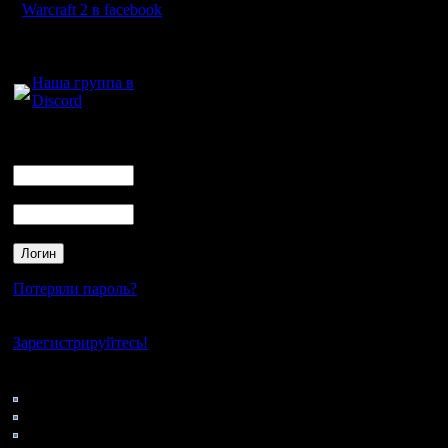
Warcraft 2 в facebook
(
4.5.17 11
Для голосового
общения:
Цитата:
Наша группа в
Discord
Лесник, а
Логин
Ник
участвуе
Пароль
Пока не 
полность
с стороны
Потеряли пароль?
правила 
Нет своего аккаунта?
Зарегистрируйтесь!
Кто на сайте
75: Гости
Цитата:
0: Пользователи
4121: Пользователи с