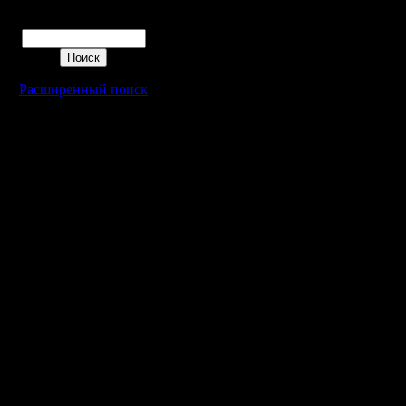
Поиск
-------------
-
Как буде
Расширенный поиск
игрок.
Задача: 
прибывше
место в с
угнетал н
слишком н
Если при
уровень 