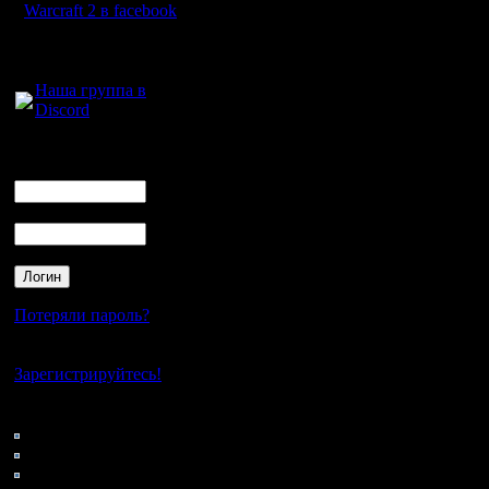
итоговый список черкан
Warcraft 2 в facebook
GOW TE, Friends, GSE
/RusArmy поменял Riv
Для голосового
/Alex_Trick поменял (G
общения:
----------------------
Наша группа в
6.
Discord
East_ok
Ukr_Army
.......................................
Логин
итоговый список черка
Ник
Two Ways In TE, HSC[B
----------------------
Пароль
7.
BatDev
Nemo
Zub
Zelya
.......................................
Потеряли пароль?
итоговый список черкан
FOC BNE, NWTR, GOW T
/Zelya поменял (chop) н
Нет своего аккаунта?
----------------------
Зарегистрируйтесь!
8.
Orest
Кто на сайте
xaoc
61: Гости
FreePlayer
0: Пользователи
.......................................
итоговый список черкан
4121: Пользователи с
GOW TE, FOC BNE, GSE