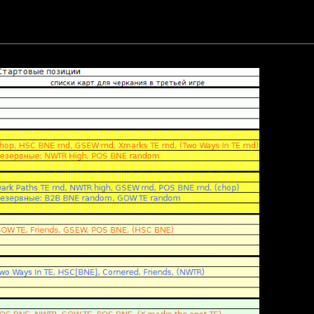
вятого сезона:
общению файл: