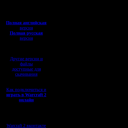
Откуда:
3.
Полная версия, ~
450
Kagan
Мб
Chucha
с музыкой и видео:
iL
Moz
Полная английская
.......................................
версия
итоговый список черкан
Полная русская
chop, HSC BNE random
версия
резервные: NWTR Hig
/Kagan поменял Mini
перевод от war2.ru на
/Moz поменял Great Wh
базе перевода от СПК
----------------------
4.
Другие версии и
Droid
файлы
Raimis
доступные для
Vity
скачивания
.......................................
итоговый список черкан
Dark Paths TE random
резервные: B2B BNE 
Как подключиться и
/Droid оставил список
/Vity оставил список 
играть в Warcraft 2
----------------------
онлайн
5.
RusArmy
Mistral
Мы в социальных
Jlec
сетях:
Alex_Trick
Warcraft 2 вконтакте
.......................................