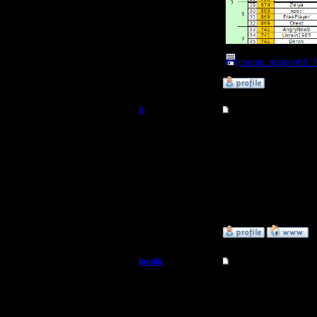
champ_season08_fin
»
31.8.18 17:51
il
Re: Чемпионат. Тек
Добрый Админ
Цитата:
даже весь сезон цели
Регистрация:
10.5.06
Подтверждаю, я наприм
Сообщений: 2471
Это в случае когда зан
Откуда:
А вот в последние пар
»
17.5.18 14:21
lesnik
Re: Чемпионат. Тек
Полубог
Теория хорошая, но...
1) устаканить списки 
Регистрация:
2) получим мы в этом 