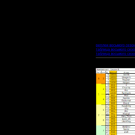
11,2 fuckluck 67
11,0 Moz 33
11,0 Droid 33
10,7 il 32
9,3 Zelya 28
9,3 Orest 28
5,8 Chucha 35
реплеи восьмого сезон
таблица восьмого сез
таблица восьмого сезо
Прикрепленный к со