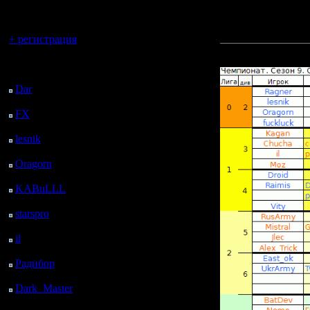
регистрацией
----------------------
Вы гость здесь.
Стартовые позиции де
+ регистрация
Прикрепленный к со
Последний
посетитель:
Dar
: 26 Дней 23 ч.
назад
FX
: 99 Дней 6 ч. 32
м. назад
lesnik
: 132 Дней 8 ч.
50 м. назад
Oragorn
: 140 Дней 8
ч. 59 м. назад
KABuLLL
: 168 Дней
8 ч. 8 м. назад
starspro
: 192 Дней 19
ч. 42 м. назад
il
: 264 Дней 5 ч. 47 м.
назад
Радибор
: 288 Дней 1
ч. 34 м. назад
Dark_Master
: 299
Дней 3 ч. 51 м. назад