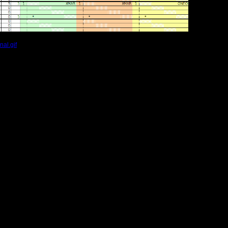
al.gif
(Размер файла:
40.57
Кб; 720 Нажатий:)
ущие результаты
ком можно отыграть уложившись в один вечер.
ер предпочитаю именно появиться 1 вечер, отыграть свои 6-9 игр со всеми с 
ят, и на вар2 времени нет.
у недель каждый день появляюсь почти, только вот нет никого...
ущие результаты
черкания не получится
случае массу тех, за кем придётся бегать, чтобы они сыграли с очевидно боле