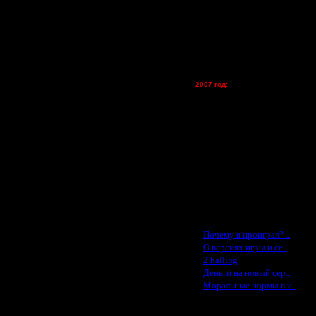
lesnik
Dar - (турниры)
Kagan - (турниры)
vova1 - (хостинг)
tolsty - (хостинг)
Oragorn - (хостинг)
2007 год:
Spbwar - $400
Jade -$100
MasterKsa - $60
Lisak -$52
Cocka - $50
Konstkl - $50
Ldir - $50
Gadzila - $20
Feature -$10
Последние статьи
·
Почему я проиграл? ..
·
О версиях игры и се..
·
2 halling
·
Деньги на новый сер..
·
Моральные нормы в и..