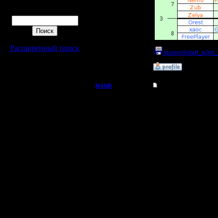
Поиск
Расширенный поиск
season9start_w3rd_
»
11.9.18 17:27
lesnik
Re: Чемпионат. Тек
Полубог
Итоги восьмого сезона
Продвижение по лигам
Регистрация:
Чемпион Высшей лиги 
4.12.16
Чемпион Первой лиги - 
Сообщений: 448
Чемпион Второй лиги - 
Откуда:
Остальные продвижен
Moz перешёл в 3-й
Alex_Trick - в 5-й
Zelya - в 7-й
немного статистики п
Процентная доля разн
% карта
------------
16,67 chop