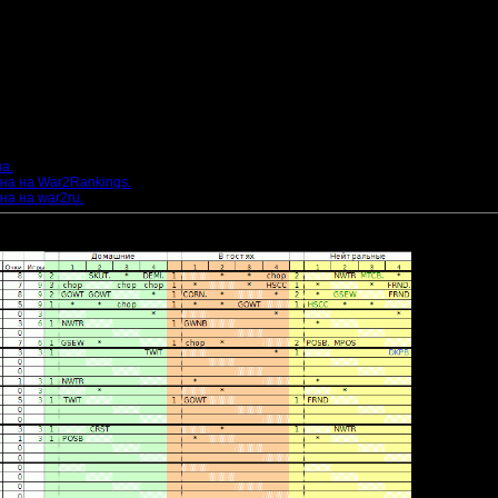
а.
она на War2Rankings.
на на war2ru.
общению файл: