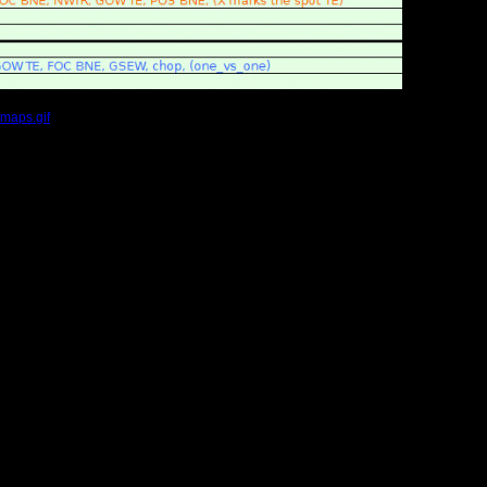
maps.gif
(Размер файла:
23.37
Кб; 698 Нажатий:)
ущие результаты
:
:
- Ragner.
fuckluck.
Vity.
ия по дивизионам:
о прошедшему сезону:
ых карт в матчах