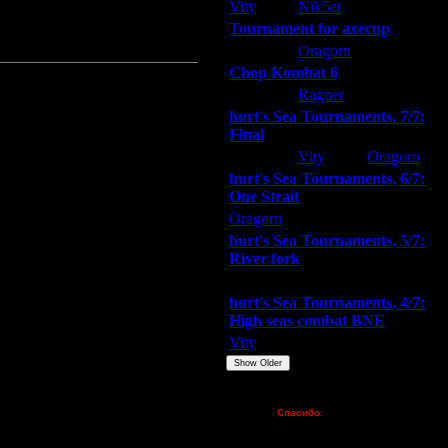
Vity
Nik5et
ARMilitar
Tournament for axecup
ARMilitar
Oragorn
Extasey
Chop Kombat 6
hurt
Ragner
Extasey
hurt's Sea Tournaments, 7/7:
Final
Extasey
Vity
Oragorn
hurt's Sea Tournaments, 6/7:
One Strait
Oragorn
ARMilitar
Extasey
hurt's Sea Tournaments, 5/7:
River fork
Extasey
ARMilitar
Doooda
hurt's Sea Tournaments, 4/7:
High seas combat BNE
Vity
ARMilitar
None
Show Older
Пожертвования
Спасибо:
FX - $80 (домен)
Zelya - (турниры)