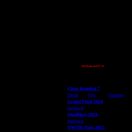
P!NK
Pangster2015
polandbb
QuilKs
riky
StarTale
Theboy
Victorcicea
XuRnT[z]
_I_Undine
backup.war2.ru
Остальные игроки
Победители турниров
Chop Kombat 7
Droid
Vity
Oragorn
Grand Final 2024
fuckluck
Extasey
ARMilitar
Qualifiers 2024
fuckluck
ARMilitar
Extasey
NWTR-Tour-2025