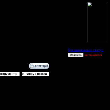
Статус Battle.Net
Расширенный статус
Обновить
server.war2.ru
0-1
u8t3io3p
Knitterhemd
нструменты
Форма показа
Dj~
1v1 gow
trnc
DGF~LilDude
comps
mnmike
Tia