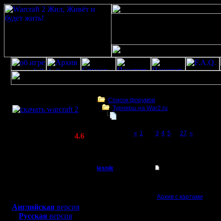
Скачать игру
бесплатно
Список форумов
Турниры на War2.ru
WarCraft 2 COMBAT
Чемпионат. Текущие результаты.
(Warcraft II BNE 2.02+)
Page 2 of 27
«
1
[2]
3
4
5
...
27
»
Актуальная версия:
4.6
(февраль 2020)
Чемпионат. Текущие результаты.
Совместимо с
Windows
lesnik
Re: Чемпионат. Тек
XP/Vista/7/8/10
Полубог
9 сезон (02.09.2018-15
Боевой релиз, ~
40 Мб
Архив с картами
не из
для игры по сети:
Регистрация:
Английская
версия
4.12.16
Скорректированы див
Русская
версия
Сообщений: 448
----------------------