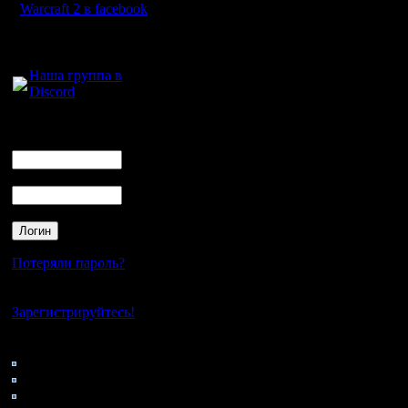
Warcraft 2 в facebook
Для голосового
общения:
Наша группа в
Discord
Логин
Ник
Пароль
Потеряли пароль?
Нет своего аккаунта?
Зарегистрируйтесь!
Кто на сайте
120: Гости
0: Пользователи
4121: Пользователи с