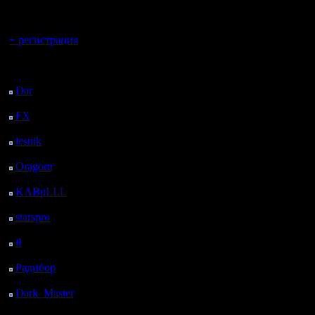
регистрацией
Вы гость здесь.
+ регистрация
Последний
посетитель:
Dar
: 27 Дней 13 ч. 55
м. назад
FX
: 99 Дней 21 ч. 27
м. назад
lesnik
: 132 Дней 23 ч.
45 м. назад
Oragorn
: 140 Дней 23
ч. 54 м. назад
KABuLLL
: 168 Дней
23 ч. 3 м. назад
starspro
: 193 Дней 10
ч. 37 м. назад
il
: 264 Дней 20 ч. 43
м. назад
Радибор
: 288 Дней 16
ч. 30 м. назад
Dark_Master
: 299
Дней 18 ч. 46 м. назад