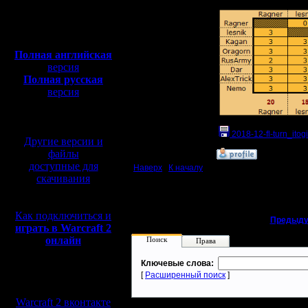
Откуда:
Полная версия, ~
450
Мб
с музыкой и видео:
Полная английская
версия
Полная русская
версия
перевод от war2.ru на
базе перевода от СПК
2018-12-fl-turn_itogi
Другие версии и
файлы
»
22.1.19 20:02
доступные для
Наверх
|
К началу
скачивания
Как подключиться и
«
Предыду
играть в Warcraft 2
онлайн
Поиск
Права
Ключевые слова:
[
Расширенный поиск
]
Мы в социальных
сетях:
Warcraft 2 вконтакте