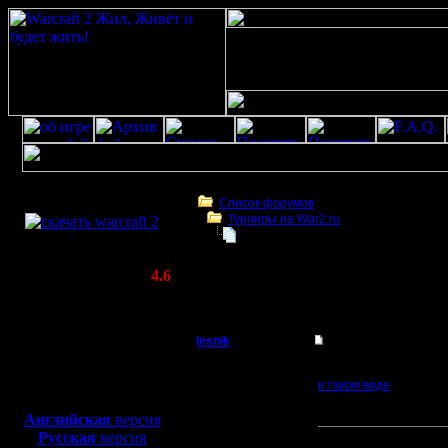
Скачать игру
бесплатно
Список форумов
Турниры на War2.ru
WarCraft 2 COMBAT
Новогодний турнир. Декабрь 2018.
(Warcraft II BNE 2.02+)
Актуальная версия:
4.6
(февраль 2020)
Новогодний турнир. Декабрь 2018.
Совместимо с
Windows
lesnik
Re: Новогодний турн
XP/Vista/7/8/10
Полубог
Итоги
Боевой релиз, ~
40 Мб
в таком виде
для игры по сети:
Регистрация:
и в таком:
Английская
версия
4.12.16
Русская
версия
Прикрепленный к со
Сообщений: 448