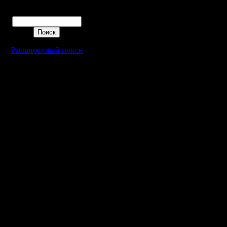
Поиск
Расширенный поиск
Warcraft 2 - скачать бесплатно русскую версию, warcraft 2 серве
- Генерация