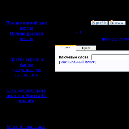
Откуда:
Н.Новгород
Полная версия, ~
450
Мб
с музыкой и видео:
Полная английская
»
10.5.05 22:33
версия
Page 2 of 2
«
1
[2]
Полная русская
версия
«
Предыдущая те
перевод от war2.ru на
Поиск
Права
базе перевода от СПК
Ключевые слова:
Другие версии и
[
Расширенный поиск
]
файлы
доступные для
скачивания
Как подключиться и
играть в Warcraft 2
онлайн
Мы в социальных
сетях:
Warcraft 2 вконтакте