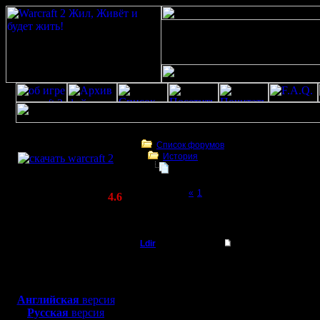
Скачать игру
бесплатно
Список форумов
История
WarCraft 2 COMBAT
Флэш-ролик
(Warcraft II BNE 2.02+)
Page 2 of 2
«
1
[2]
Актуальная версия:
4.6
(февраль 2020)
Флэш-ролик
Совместимо с
Windows
Ldir
Re: Флэш-ролик
XP/Vista/7/8/10
Админ
ролик хороший.... при
Боевой релиз, ~
40 Мб
--
для игры по сети:
Регистрация:
Warcraft 2 Forever!
Английская
версия
25.2.05
Русская
версия
Сообщений: 1017