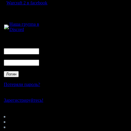
Warcraft 2 в facebook
Для голосового
общения:
Наша группа в
Discord
Логин
Ник
Пароль
Потеряли пароль?
Нет своего аккаунта?
Зарегистрируйтесь!
Кто на сайте
103: Гости
0: Пользователи
4121: Пользователи с