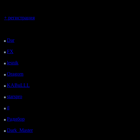
регистрацией
Вы гость здесь.
+ регистрация
Последний
посетитель:
Dar
: 26 Дней 12 ч. 47
м. назад
FX
: 98 Дней 20 ч. 19
м. назад
lesnik
: 131 Дней 22 ч.
37 м. назад
Oragorn
: 139 Дней 22
ч. 46 м. назад
KABuLLL
: 167 Дней
21 ч. 55 м. назад
starspro
: 192 Дней 9 ч.
29 м. назад
il
: 263 Дней 19 ч. 34
м. назад
Радибор
: 287 Дней 15
ч. 21 м. назад
Dark_Master
: 298
Дней 17 ч. 38 м. назад