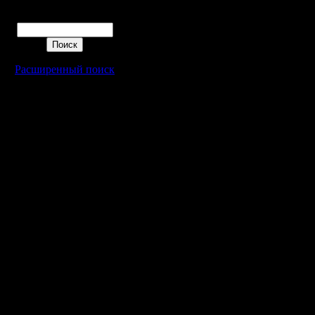
Поиск
Расширенный поиск
Warcraft 2 - скачать бесплатно русскую версию, warcraft 2 серве
- Генерация