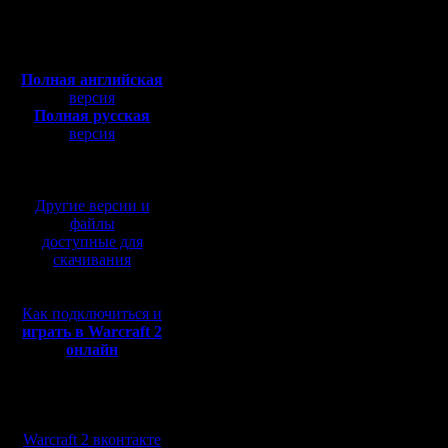
Откуда: Moscow
=-
Полная версия, ~
450
Мб
Дата: Mon
с музыкой и видео:
Полная английская
17:23:45
версия
Полная русская
Тема: Re
версия
перевод от war2.ru на
-=-=-=-=-
базе перевода от СПК
=-=-=-=-=
Другие версии и
=-=-=-=-=
файлы
доступные для
=-
скачивания
Как подключиться и
Сегодня 
играть в Warcraft 2
онлайн
PRIVET &
Dogs.
Мы в социальных
Решил по
сетях:
Warcraft 2 вконтакте