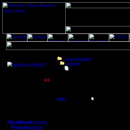
Скачать игру
бесплатно
Список форумов
История
WarCraft 2 COMBAT
Swamp: NEW
(Warcraft II BNE 2.02+)
Актуальная версия:
4.6
(февраль 2020)
Swamp: NEW
Совместимо с
Windows
gimli
Swamp: NEW
XP/Vista/7/8/10
Мастер
-=-=-=-=-
Боевой релиз, ~
40 Мб
для игры по сети:
=-=-=-=-=
Регистрация:
Английская
версия
13.6.05
Русская
версия
=-=-=-=-=
Сообщений: 477