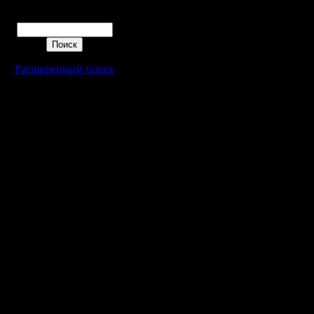
блуда, Ni
Поиск
пр низ
1 cannon 
Расширенный поиск
отбивает
cannon'о
уже под к
PRIVET и
блудом - 
пеонов.
Pr up сде
отбится о
Потом дв
идут на п
Еще посл