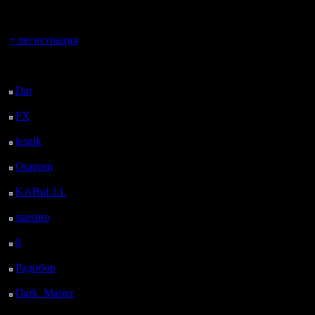
регистрацией
середине 
Вы гость здесь.
убивать, 
+ регистрация
потом не 
Последний
посетитель:
PRIVET'o
Dar
: 25 Дней 4 ч. 29
м. назад
верх - та
FX
: 97 Дней 12 ч. 1
м. назад
закрытая
lesnik
: 130 Дней 14 ч.
режут пе
19 м. назад
Oragorn
: 138 Дней 14
на верх с
ч. 28 м. назад
KABuLLL
: 166 Дней
но там уж
13 ч. 37 м. назад
starspro
: 191 Дней 1 ч.
оставших
11 м. назад
il
: 262 Дней 11 ч. 17
грунтов...
м. назад
Радибор
: 286 Дней 7
Вышло не
ч. 4 м. назад
Потом PR
Dark_Master
: 297
Дней 9 ч. 20 м. назад