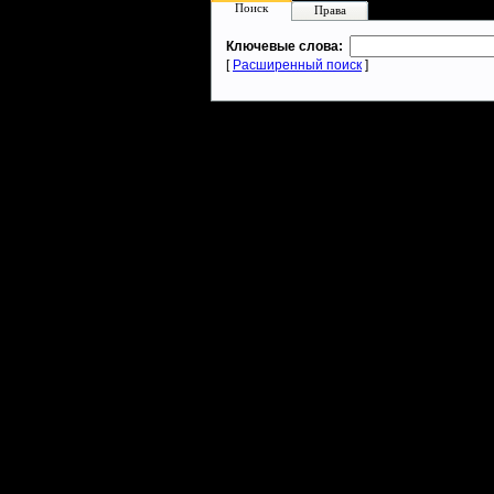
Поиск
Права
Ключевые слова:
[
Расширенный поиск
]
Warcraft 2 - скачать бесплатно русскую версию, warcraft 2 серве
- Генерация