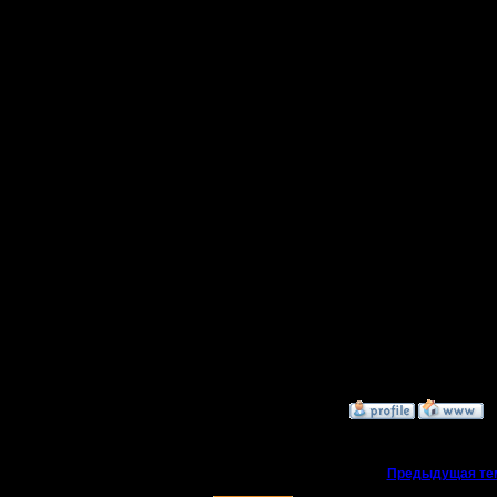
помешало
Lion[BTG]
P.S. При
Dogs[BTG
делать д
Упс, пар
уже ломае
Adam
»
30.11.07 23:18
«
Предыдущая те