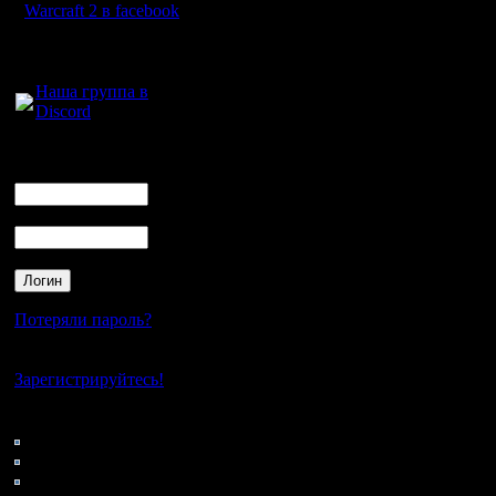
подробно
Warcraft 2 в facebook
кому-то 
Для голосового
общения:
будет поч
Наша группа в
Discord
2x2 было
2 игры, о
Логин
Ник
речь.
Пароль
Первая иг
Потеряли пароль?
PRIVET вы
Нет своего аккаунта?
Nimez - pr
Зарегистрируйтесь!
Lion - pr u
Кто на сайте
116: Гости
Dogs - up 
0: Пользователи
4121: Пользователи с
Nimez на