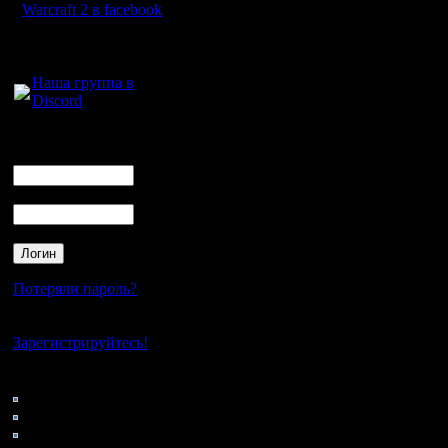
А я б ем
Warcraft 2 в facebook
поставил.
Для голосового
общения:
А он сказа
Наша группа в
Discord
Лучше б н
Логин
Мне б лег
Ник
Сдох от 
Пароль
оскорбле
растопта
бедный и
Потеряли пароль?
маленьки
Нет своего аккаунта?
:(
Зарегистрируйтесь!
Кто на сайте
64: Гости
0: Пользователи
4121: Пользователи с
Ну ты дал 