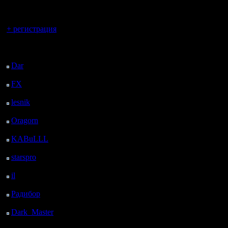
регистрацией
Запомни 
Вы гость здесь.
против то
+ регистрация
Бухой Lio
Последний
посетитель:
Dar
: 28 Дней 8 ч. 47
м. назад
FX
: 100 Дней 16 ч. 18
м. назад
А ты ког
lesnik
: 133 Дней 18 ч.
36 м. назад
трезв?
Oragorn
: 141 Дней 18
---=StomP
ч. 46 м. назад
KABuLLL
: 169 Дней
17 ч. 55 м. назад
starspro
: 194 Дней 5 ч.
Бываю но 
29 м. назад
il
: 265 Дней 15 ч. 34
Lion
м. назад
Радибор
: 289 Дней 11
ч. 21 м. назад
Dark_Master
: 300
4Stomp: Э
Дней 13 ч. 37 м. назад