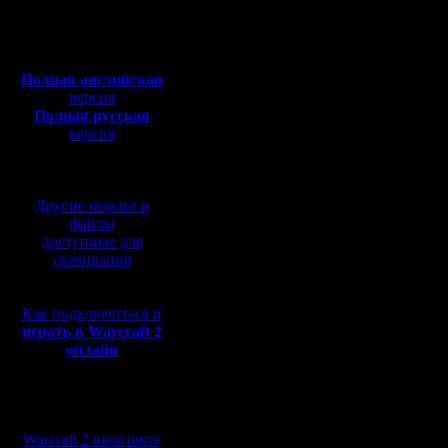
=-=-=-=-=
Откуда: Moscow
Полная версия, ~
450
=-
Мб
Дата: Tue
с музыкой и видео:
Полная английская
19:18:29
версия
Полная русская
Тема: Re
версия
перевод от war2.ru на
-=-=-=-=-
базе перевода от СПК
=-=-=-=-=
Другие версии и
файлы
=-=-=-=-=
доступные для
=-
скачивания
Как подключиться и
Обидно, б
играть в Warcraft 2
онлайн
Проигрыш
плохо...
Мы в социальных
сетях:
А он даже
Warcraft 2 вконтакте