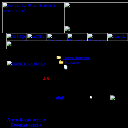
Скачать игру
бесплатно
Список форумов
История
WarCraft 2 COMBAT
Swamp: Ж:-(
(Warcraft II BNE 2.02+)
Актуальная версия:
4.6
(февраль 2020)
Swamp: Ж:-(
Совместимо с
Windows
Swamp: Ж
gimli
XP/Vista/7/8/10
Мастер
-=-=-=-=-
Боевой релиз, ~
40 Мб
для игры по сети:
=-=-=-=-=
Регистрация:
Английская
версия
13.6.05
Русская
версия
Сообщений: 477