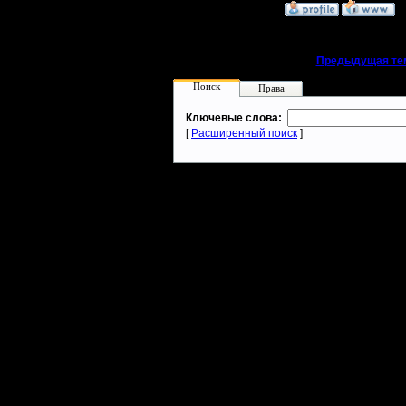
»
30.11.07 23:23
«
Предыдущая те
Поиск
Права
Ключевые слова:
[
Расширенный поиск
]
Warcraft 2 - скачать бесплатно русскую версию, warcraft 2 серве
- Генерация