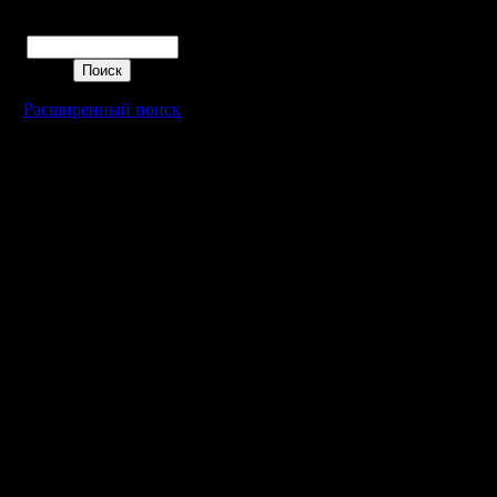
PRIVET
Поиск
P.S.На с
Расширенный поиск
пристават
вопросам
его Real 
инкогнито
А я люблю
уделал ...
P.S. Прав
ето был "
злюсь.
enstein