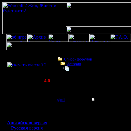
Скачать игру
бесплатно
Список форумов
История
WarCraft 2 COMBAT
Swamp: Старенький 'Who is Who in
(Warcraft II BNE 2.02+)
Актуальная версия:
4.6
(февраль 2020)
Swamp: Старенький 'Who is Who in War2'
Совместимо с
Windows
gimli
Swamp: Старенький '
XP/Vista/7/8/10
Мастер
-=-=-=-=-
Боевой релиз, ~
40 Мб
для игры по сети:
=-=-=-=-=
Регистрация:
Английская
версия
13.6.05
Русская
версия
=-=-=-=-=
Сообщений: 477