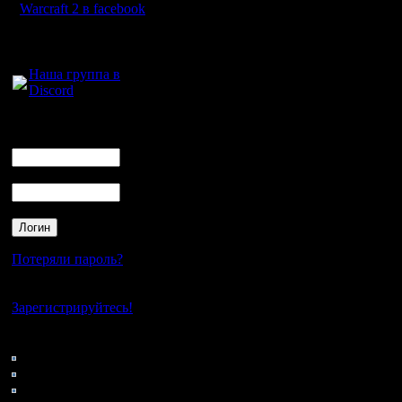
имена !!!!!!
Warcraft 2 в facebook
Для голосового
общения:
Usernam
Наша группа в
Discord
Name(s)
-------------
Логин
Ник
-------------
Пароль
AdderRed
Alex *Def
Потеряли пароль?
*Slash*, 
Нет своего аккаунта?
Painbringe
Зарегистрируйтесь!
*StormWin
Кто на сайте
155: Гости
*Invader*,
0: Пользователи
4121: Пользователи с