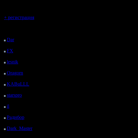
регистрацией
Amateur A
Вы гость здесь.
2 TH, Al
+ регистрация
Последний
посетитель:
Bars Nigh
Dar
: 25 Дней 20 ч. 52
м. назад
FX
: 98 Дней 4 ч. 24
м. назад
Beholder 
lesnik
: 131 Дней 6 ч.
SvideteL,
42 м. назад
Oragorn
: 139 Дней 6
ч. 51 м. назад
KABuLLL
: 167 Дней
BomberFa
6 ч. назад
starspro
: 191 Дней 17
ч. 34 м. назад
il
: 263 Дней 3 ч. 40 м.
BOSS ILY
назад
Радибор
: 286 Дней 23
ч. 27 м. назад
BORODA U
Dark_Master
: 298
Дней 1 ч. 43 м. назад