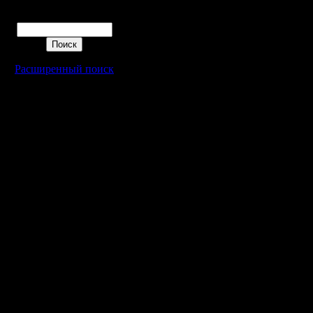
PADOCTb,
Поиск
Botan AOH
Расширенный поиск
O S G E 
Bulls PM,
Chistulya
Cuba PO
HA3APO
Cyrix Nim