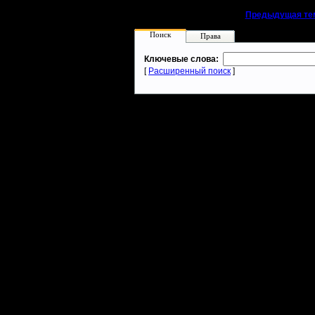
«
Предыдущая те
Поиск
Права
Ключевые слова:
[
Расширенный поиск
]
Warcraft 2 - скачать бесплатно русскую версию, warcraft 2 серве
- Генерация