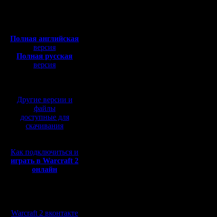
Откуда: Moscow
=-
Полная версия, ~
450
Мб
Дата: We
с музыкой и видео:
Полная английская
10:08:55
версия
Полная русская
Тема: Re:
версия
перевод от war2.ru на
Who in Wa
базе перевода от СПК
-=-=-=-=-
Другие версии и
=-=-=-=-=
файлы
доступные для
=-=-=-=-=
скачивания
=-
Как подключиться и
играть в Warcraft 2
онлайн
Предлага
кем играет 
Мы в социальных
Только н
сетях:
Warcraft 2 вконтакте