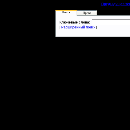
«
Предыдущая те
Поиск
Права
Ключевые слова:
[
Расширенный поиск
]
Warcraft 2 - скачать бесплатно русскую версию, warcraft 2 серве
- Генерация