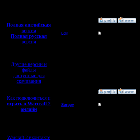
Откуда: Прага
Полная версия, ~
450
Мб
с музыкой и видео:
»
14.9.05 20:36
Полная английская
версия
Ldir
Re: Отстросюжетный
Полная русская
версия
Админ
пробовал , тоже ничег
перевод от war2.ru на
--
базе перевода от СПК
Регистрация:
Warcraft 2 Forever!
25.2.05
Другие версии и
Сообщений: 1017
Откуда:
файлы
Н.Новгород
доступные для
скачивания
»
14.9.05 15:12
Как подключиться и
играть в Warcraft 2
Sergey
Re: Отстросюжетный
онлайн
Владыка
Пробовал записывать и
пойму настроек-то ник
Мы в социальных
Регистрация:
[ Редактировано Sergey
сетях:
19.8.05
Сообщений: 167
Warcraft 2 вконтакте