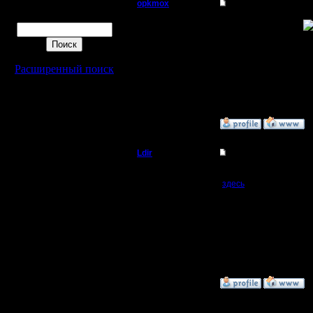
opkmox
Re: Отстросюжетный
Поиск
Пехотинец
а чем смотреть то?!
Регистрация:
3.6.05
Расширенный поиск
Сообщений: 15
Откуда:
»
3.6.05 21:07
Ldir
Отстросюжетный бое
Админ
Предагаю посмотреть 
здесь
В главных ролях:
Регистрация:
Leon7 и MasterKsa. Ка
25.2.05
Я смотрел, очень увле
Сообщений: 1017
будет в финале и кто 
Откуда:
Н.Новгород
--
Warcraft 2 Forever!
»
2.6.05 14:12