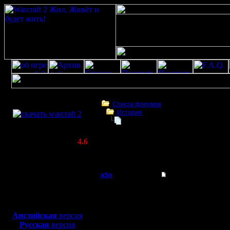
Скачать игру
бесплатно
Список форумов
История
WarCraft 2 COMBAT
Отстросюжетный боевик - "На вы
(Warcraft II BNE 2.02+)
Актуальная версия:
4.6
(февраль 2020)
Отстросюжетный боевик - "На вышках"
Совместимо с
Windows
aSn
Re: Отстросюжетный
XP/Vista/7/8/10
Полубог
И у меня не пашет...
Боевой релиз, ~
40 Мб
--
для игры по сети:
Регистрация:
Стучите в Асю 46795
Английская
версия
13.2.05
Русская
версия
Сообщений: 322