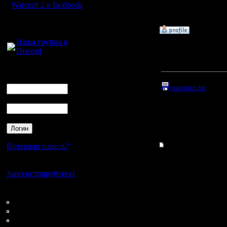
Откуда:
Warcraft 2 в facebook
Для голосового
»
1.9.05 17:47
общения:
Наша группа в
Гость
Re: Отстросюжетный 
Discord
ВОТ ОНА:
Логин
Ник
Прикрепленный к со
warvideo.zip
(Разме
Пароль
»
13.6.05 17:05
Потеряли пароль?
Гость
Re: Отстросюжетный
Кстати, я откопал про
Нет своего аккаунта?
реплеи. И даже соедин
Зарегистрируйтесь!
надо бы ей пользовать
Кто на сайте
111: Гости
0: Пользователи
4121: Пользователи с
»
13.6.05 17:04