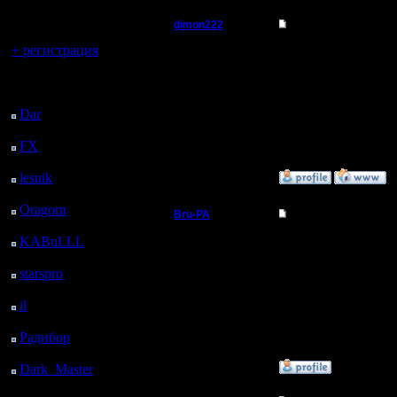
регистрацией
dimon222
Re: Отстросюжетный
Вы гость здесь.
+ регистрация
Владыка
А я покруче миссию зн
--
Последний
Регистрация:
Do You know, who I am
посетитель:
11.2.05
Dar
: 24 Дней 20 ч. 58
Сообщений: 353
Откуда:
м. назад
FX
: 97 Дней 4 ч. 30
м. назад
lesnik
: 130 Дней 6 ч.
»
5.6.05 02:37
48 м. назад
Oragorn
: 138 Дней 6
Bru-PA
Re: Отстросюжетный
ч. 57 м. назад
Военный Вождь
KABuLLL
: 166 Дней
War2 Insight'ом :)
6 ч. 6 м. назад
--
starspro
: 190 Дней 17
Регистрация:
I'm a busy man...
ч. 40 м. назад
20.3.05
Сообщений: 101
il
: 262 Дней 3 ч. 45 м.
Откуда: Москва
назад
Радибор
: 285 Дней 23
ч. 32 м. назад
»
5.6.05 00:00
Dark_Master
: 297
Дней 1 ч. 49 м. назад