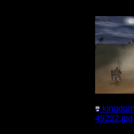
файл:
kingdom
49222.jpg
791 Нажа