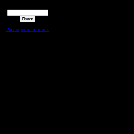
Поиск
Расширенный поиск
Warcraft 2 - скачать бесплатно русскую версию, warcraft 2 серве
- Генерация