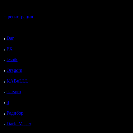
регистрацией
Вы гость здесь.
+ регистрация
Последний
посетитель:
Dar
: 25 Дней 10 ч. 27
м. назад
FX
: 97 Дней 17 ч. 59
м. назад
lesnik
: 130 Дней 20 ч.
17 м. назад
Oragorn
: 138 Дней 20
ч. 26 м. назад
KABuLLL
: 166 Дней
19 ч. 35 м. назад
starspro
: 191 Дней 7 ч.
9 м. назад
il
: 262 Дней 17 ч. 14
м. назад
Радибор
: 286 Дней 13
ч. 1 м. назад
Dark_Master
: 297
Дней 15 ч. 18 м. назад