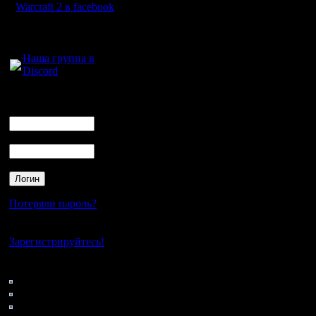
Warcraft 2 в facebook
Для голосового
общения:
Наша группа в
Discord
Логин
Ник
Пароль
Потеряли пароль?
Нет своего аккаунта?
Зарегистрируйтесь!
Кто на сайте
111: Гости
0: Пользователи
4121: Пользователи с