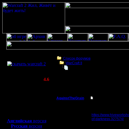
Скачать игру
бесплатно
Список форумов
WarCraft II
WarCraft 2 COMBAT
War2 на движке Warcraft III: Refor
(Warcraft II BNE 2.02+)
Актуальная версия:
4.6
(февраль 2020)
War2 на движке Warcraft III: Reforged
Совместимо с
Windows
AgainstTheGrain
War2 на движке Warcr
XP/Vista/7/8/10
Полубог
Смотреть и/или качать 
Боевой релиз, ~
40 Мб
https://www.hiveworksho
для игры по сети:
Регистрация:
of-darkness.327574/
Английская
версия
9.8.05
Русская
версия
Сообщений: 355
--