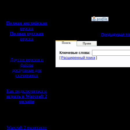
Откуда: Москва
I'll mantain against the g
Полная версия, ~
450
Мб
с музыкой и видео:
»
8.1.24 14:26
Полная английская
версия
Полная русская
«
Предыдущая те
версия
Поиск
перевод от war2.ru на
Права
базе перевода от СПК
Ключевые слова:
[
Расширенный поиск
]
Другие версии и
файлы
доступные для
скачивания
Как подключиться и
играть в Warcraft 2
онлайн
Мы в социальных
сетях:
Warcraft 2 вконтакте