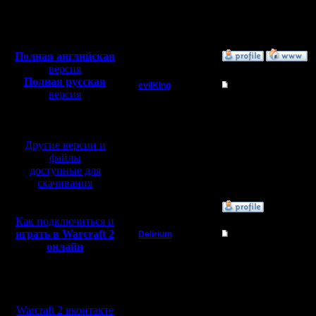
Откуда:
Warcraft 2 Forever!
Н.Новгород
Полная версия, ~
450
Мб
с музыкой и видео:
Полная английская
»
13.8.05 16:21
версия
Полная русская
evilKing
Re: Такого я еще не
версия
Пехотинец
перевод от war2.ru на
Абалдеть... (с) :)
базе перевода от СПК
Регистрация:
Другие версии и
12.7.05
Сообщений: 11
файлы
Откуда:
доступные для
скачивания
»
13.8.05 16:59
Как подключиться и
играть в Warcraft 2
Delirium
Re: Такого я еще не
онлайн
Батрак
А можно в кратце раск
Мы в социальных
Регистрация:
28.6.05
сетях:
Сообщений: 4
Warcraft 2 вконтакте
Откуда: