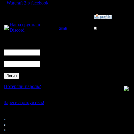
Warcraft 2 в facebook
Для голосового
»
14.8.05 11:41
общения:
Наша группа в
gimli
Re: Такого я еще не
Discord
Мастер
"Позорище"
Логин
Valentin (05:05 PM) :
Ник
Регистрация:
Блин ну и позорища, е
13.6.05
Valentin (05:06 PM) :
Пароль
Сообщений: 477
2 ламбера, 3 саперятн
Откуда: Moscow
с пеонами просто тру
Ldir (05:07 PM) :
ну, так и папиши на 
Valentin (05:07 PM) :
и лоха побежал убиват
Ldir (05:08 PM) :
Потеряли пароль?
да уж,.. куда нам
Valentin (05:08 PM) :
Нет своего аккаунта?
да че писать, стыд од
Ldir (05:09 PM) :
Зарегистрируйтесь!
ты слишком резко суд
Valentin (05:09 PM) :
Кто на сайте
не ну это вообще на 2
77: Гости
Ldir (05:09 PM) :
не все такие крутые ка
0: Пользователи
Valentin (05:09 PM) :
4121: Пользователи с
да не резко, это вообщ