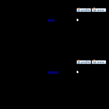
Warcraft 2 Forever!
»
16.8.05 17:12
gimli
Re: Такого я еще не
Мастер
Ну а что делать? Объе
Советую всем быстро 
Регистрация:
13.6.05
Сообщений: 477
Откуда: Moscow
»
16.8.05 18:08
Giatsint
Re: Такого я еще не
Батрак
Это просто "немного" 
Регистрация:
16.8.05
Сообщений: 1
Откуда: