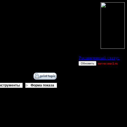
Статус Battle.Net
Расширенный статус
Обновить
server.war2.ru
Comps No Air
Bigfoot7
Sandman00
нструменты
Форма показа
XDaVsterX
go
Becks
Остальные игроки
AA.GreenGoblin
Alligator
FaT~PiG