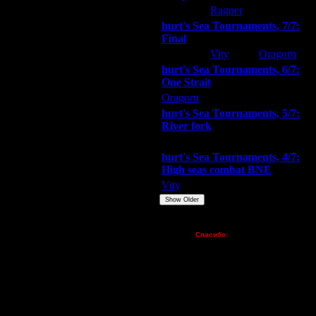
hurt
Ragner
Extasey
hurt's Sea Tournaments, 7/7:
Final
Extasey
Vity
Oragorn
hurt's Sea Tournaments, 6/7:
One Strait
Oragorn
ARMilitar
Extasey
hurt's Sea Tournaments, 5/7:
River fork
Extasey
ARMilitar
Doooda
hurt's Sea Tournaments, 4/7:
High seas combat BNE
Vity
ARMilitar
None
Show Older
Пожертвования
Спасибо:
FX - $80 (домен)
Zelya - (турниры)
lesnik
Dar - (турниры)
Kagan - (турниры)
vova1 - (хостинг)