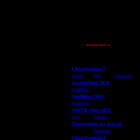
Jordan4385
Pangster2015
Theboy
TWN-cancel
XuRnT[z]
[TD]Wargasm
backup.war2.ru
Остальные игроки
Победители турниров
Chop Kombat 7
Droid
Vity
Oragorn
Grand Final 2024
fuckluck
Extasey
ARMilitar
Qualifiers 2024
fuckluck
ARMilitar
Extasey
NWTR-Tour-2025
Vity
Nik5et
ARMilitar
Tournament for axecup
ARMilitar
Oragorn
Extasey
Chop Kombat 6