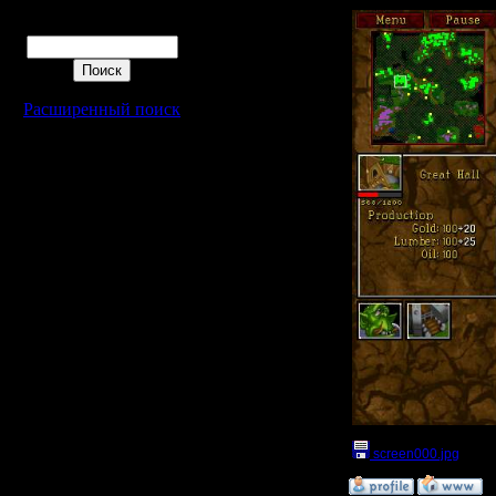
Поиск
Расширенный поиск
screen000.jpg
(Раз
»
15.8.05 18:24