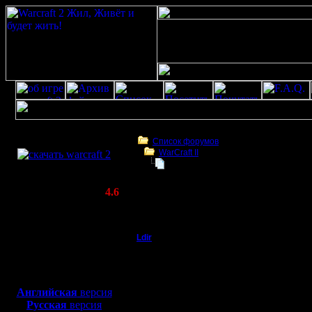
Скачать игру
бесплатно
Список форумов
WarCraft II
WarCraft 2 COMBAT
Такого я еще не видел.
(Warcraft II BNE 2.02+)
Актуальная версия:
4.6
(февраль 2020)
Такого я еще не видел.
Совместимо с
Windows
Ldir
Такого я еще не видел
XP/Vista/7/8/10
Админ
Вот запись игры между 
Боевой релиз, ~
40 Мб
Не перестаю удивлятся
для игры по сети:
Регистрация:
http:\\war2.ru\files\repl
Английская
версия
25.2.05
Русская
версия
Сообщений: 1017
--