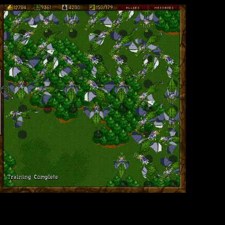
мер файла:
74.01
Кб; 1122 Нажатий:)