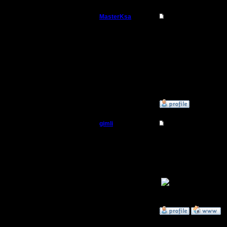
MasterKsa
Re: Такого я еще не
Мастер
Принял к свдению. Ис
А что касается слова "
А по поводу лохов - э
Регистрация:
войска у него были в о
7.3.05
Возможно нужно было б
Сообщений: 177
А вообще все что не д
Откуда:
Успехов.
»
16.8.05 14:25
gimli
Re: Такого я еще не
Мастер
Новичка видно :
1. Застройка базы. - к
2. У тебя блуд у него г
Регистрация:
3. Куча войск, а он так
13.6.05
Сообщений: 477
Рад что ниабидился
Откуда: Moscow
»
16.8.05 14:47