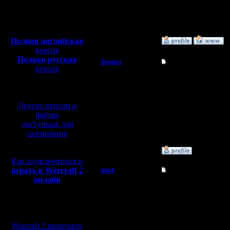
Откуда:
--
Н.Новгород
Warcraft 2 Forever!
Полная версия, ~
450
Мб
с музыкой и видео:
Полная английская
»
25.12.05 12:39
версия
Полная русская
Sergey
Re: Командные игр
версия
Владыка
перевод от war2.ru на
Турнир формата 2в2?
базе перевода от СПК
Регистрация:
Другие версии и
19.8.05
Сообщений: 167
файлы
Откуда:
доступные для
скачивания
»
25.12.05 13:45
Как подключиться и
играть в Warcraft 2
gimli
Re: Командные игр
онлайн
Мастер
принцып фармировани
Мы в социальных
Регистрация:
13.6.05
сетях:
Сообщений: 477
Warcraft 2 вконтакте
Откуда: Moscow