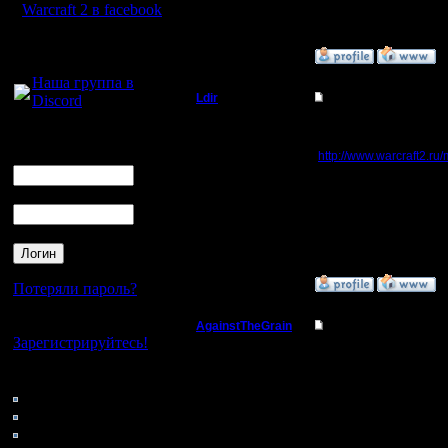
Warcraft 2 в facebook
Для голосового
»
25.12.05 17:50
общения:
Наша группа в
Ldir
Re: Командные игр
Discord
Админ
>Турнир формата 2в2
Логин
не совсем. читае под
Ник
http://www.warcraft2.r
Регистрация:
>принцип фармирован
25.2.05
территориальное рапл
Пароль
Сообщений: 1017
Откуда:
--
Н.Новгород
Warcraft 2 Forever!
»
26.12.05 16:00
Потеряли пароль?
Нет своего аккаунта?
AgainstTheGrain
Re: Командные игр
Зарегистрируйтесь!
Полубог
Эх, жаль времени нет,
Удачи!
Кто на сайте
P.S. Убедите spbwar з
81: Гости
Регистрация:
любопытства, играть не
9.8.05
воде. Уверен, что и по
0: Пользователи
Сообщений: 355
4121: Пользователи с
Откуда: Москва
--