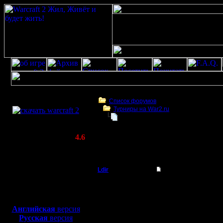
Скачать игру
бесплатно
Список форумов
Турниры на War2.ru
WarCraft 2 COMBAT
Командные игры фев'2006
(Warcraft II BNE 2.02+)
Актуальная версия:
4.6
(февраль 2020)
Командные игры фев'2006
Совместимо с
Windows
Ldir
Командные игры фе
XP/Vista/7/8/10
Админ
Предварительные усло
Боевой релиз, ~
40 Мб
Регистрируем здесь св
1.Краткое название к
для игры по сети:
Регистрация:
2.Ники участников,
Английская
версия
25.2.05
3.Капитан (icq,email у
Русская
версия
Сообщений: 1017