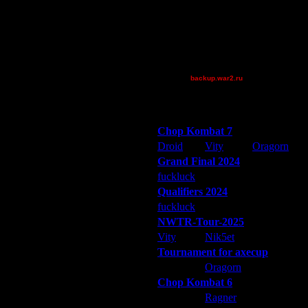
Theboy
TheOne
tyrus
XuRnT[z]
[TD]Wargasm
backup.war2.ru
Остальные игроки
Победители турниров
Chop Kombat 7
Droid
Vity
Oragorn
Grand Final 2024
fuckluck
Extasey
ARMilitar
Qualifiers 2024
fuckluck
ARMilitar
Extasey
NWTR-Tour-2025
Vity
Nik5et
ARMilitar
Tournament for axecup
 на Kali, но заходил туда из
ARMilitar
Oragorn
Extasey
 в первую очередь на, конечно,
Chop Kombat 6
hurt
Ragner
Extasey