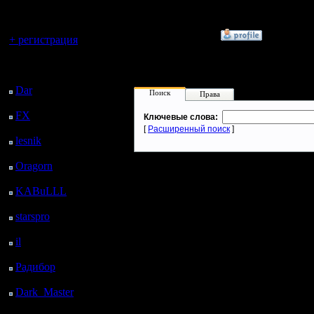
регистрацией
I'll mantain against the g
Вы гость здесь.
»
26.12.05 18:40
+ регистрация
Последний
посетитель:
Dar
: 26 Дней 4 ч. 9 м.
Поиск
Права
назад
FX
: 98 Дней 11 ч. 40
Ключевые слова:
м. назад
[
Расширенный поиск
]
lesnik
: 131 Дней 13 ч.
58 м. назад
Oragorn
: 139 Дней 14
ч. 8 м. назад
KABuLLL
: 167 Дней
13 ч. 16 м. назад
starspro
: 192 Дней 50
м. назад
il
: 263 Дней 10 ч. 56
м. назад
Радибор
: 287 Дней 6
ч. 43 м. назад
Dark_Master
: 298
Дней 8 ч. 59 м. назад