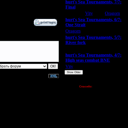
hurt's Sea Tournaments, 7/7:
Final
Extasey
Vity
Oragorn
hurt's Sea Tournaments, 6/7:
One Strait
Oragorn
ARMilitar
Extasey
hurt's Sea Tournaments, 5/7:
River fork
Extasey
ARMilitar
Doooda
hurt's Sea Tournaments, 4/7:
High seas combat BNE
Vity
ARMilitar
None
Show Older
Пожертвования
Спасибо:
FX - $80 (домен)
Zelya - (турниры)
lesnik
Dar - (турниры)
Kagan - (турниры)
vova1 - (хостинг)
tolsty - (хостинг)
Oragorn - (хостинг)