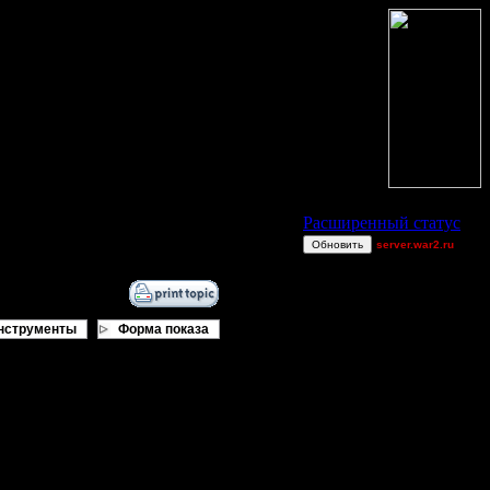
Статус Battle.Net
Расширенный статус
Обновить
server.war2.ru
mini bgh
dannyldd
GOWWW 2v2
нструменты
Форма показа
Blandest
UKxPeon
Angel~firE
Alligator
derber
exitt
Harrywang