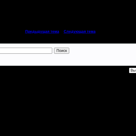
rain..
«
Предыдущая тема
|
Следующая тема
»