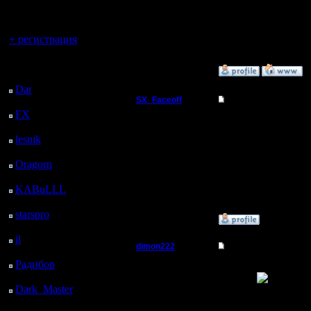
регистрацией
Регистрация:
Стучите в Асю 46795
13.2.05
Сообщений: 322
Вы гость здесь.
Откуда: Прага
+ регистрация
Последний
»
21.3.05 19:18
посетитель:
Dar
: 26 Дней 6 ч. 46
SX_Faceoff
Re: Монстры Kali.net 
м. назад
FX
: 98 Дней 14 ч. 18
Командир
Kstati, nikto neznaet.. 
м. назад
imeju vvidu? Pomnyu moj
lesnik
: 131 Дней 16 ч.
:)
Регистрация:
36 м. назад
18.3.05
Oragorn
: 139 Дней 16
Сообщений: 56
ч. 45 м. назад
Откуда:
KABuLLL
: 167 Дней
15 ч. 54 м. назад
starspro
: 192 Дней 3 ч.
»
21.3.05 23:40
28 м. назад
il
: 263 Дней 13 ч. 33
dimon222
Re: Монстры Kali.net 
м. назад
Радибор
: 287 Дней 9
Владыка
Лол неслышал о таком 
ч. 20 м. назад
сылку. ;-)
Dark_Master
: 298
Регистрация:
--
Дней 11 ч. 37 м. назад
11.2.05
Do You know, who I am