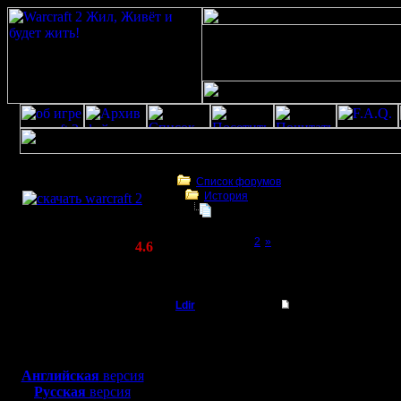
Скачать игру
бесплатно
Список форумов
История
WarCraft 2 COMBAT
Монстры Kali.net !!!
(Warcraft II BNE 2.02+)
Page 1 of 2
[1]
2
»
Актуальная версия:
4.6
(февраль 2020)
Монстры Kali.net !!!
Совместимо с
Windows
Ldir
Монстры Kali.net !!!
XP/Vista/7/8/10
Админ
Будьте внимательны, в 
Боевой релиз, ~
40 Мб
x-act
sd_dark
для игры по сети:
Регистрация:
rainman
Английская
версия
25.2.05
MasterKsa
Русская
версия
Сообщений: 1017