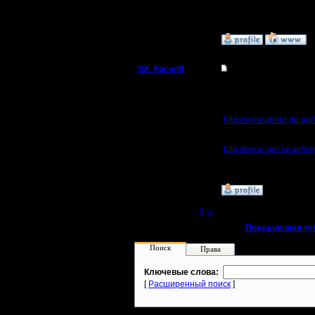
»
22.3.05 09:17
SX_Faceoff
Re: Монстры Kali.net 
Командир
V nete porilsya.. niche
ustarevshie... no esli in
Orky (Otdel'no).
Регистрация:
http://www.arena.dp.ua/
18.3.05
Сообщений: 56
& s Pristom. :)
Откуда:
http://www.ugn.cv.ua/or
»
22.3.05 09:23
Page 1 of 2
[1]
2
»
«
Предыдущая те
Поиск
Права
Ключевые слова:
[
Расширенный поиск
]