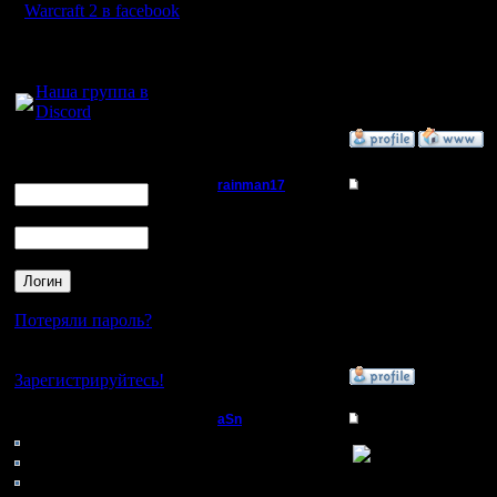
Warcraft 2 в facebook
--
Регистрация:
Do You know, who I am
11.2.05
Для голосового
Сообщений: 353
общения:
Откуда:
Наша группа в
Discord
»
21.3.05 14:13
Логин
Ник
rainman17
Re: Монстры Kali.net 
Пароль
Владыка
Спасибо, спасибо.. :)
Регистрация:
4.3.05
Сообщений: 29
Откуда:
Потеряли пароль?
Нет своего аккаунта?
»
21.3.05 19:08
Зарегистрируйтесь!
Кто на сайте
aSn
Re: Монстры Kali.net 
172: Гости
Полубог
0: Пользователи
4121: Пользователи с
--