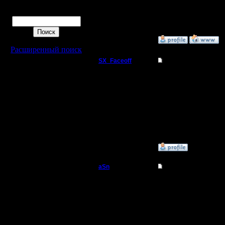
Сообщений: 353
Поиск
Откуда:
»
22.3.05 07:32
Расширенный поиск
SX_Faceoff
Re: Монстры Kali.net 
Командир
Hmm.. nado poritsa...naj
mozhet tam bil ih sajt.. 
iz samih luchsih igrokov
Регистрация:
Warcraft 2. :)
18.3.05
Сообщений: 56
Откуда:
»
22.3.05 09:07
aSn
Re: Монстры Kali.net 
Полубог
Еще парочка игроков,
bevis
Maverick
Регистрация:
(частенько играют в с
13.2.05
Сообщений: 322
--
Откуда: Прага
Стучите в Асю 46795