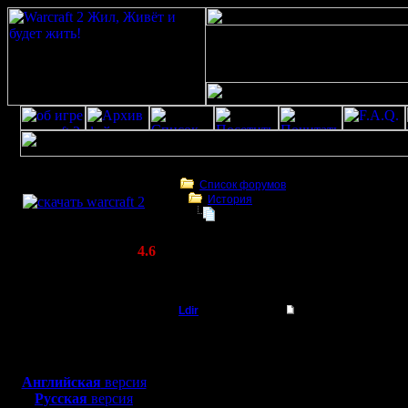
Скачать игру
бесплатно
Список форумов
История
WarCraft 2 COMBAT
15-е, Пятница.
(Warcraft II BNE 2.02+)
Актуальная версия:
4.6
(февраль 2020)
15-е, Пятница.
Совместимо с
Windows
Ldir
15-е, Пятница.
XP/Vista/7/8/10
Админ
Как всегда, интересно
Боевой релиз, ~
40 Мб
Были бои:
Gowbne:
для игры по сети:
Регистрация:
Ksa,Ldir,Zoidberg x Br
Английская
версия
25.2.05
Primorie:
Русская
версия
Сообщений: 1017
Bru,Selder,Dimon22 x K