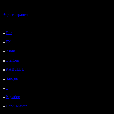
регистрацией
Вы гость здесь.
+ регистрация
Последний
посетитель:
Dar
: 26 Дней 21 ч. 28
м. назад
FX
: 99 Дней 5 ч.
назад
lesnik
: 132 Дней 7 ч.
18 м. назад
Oragorn
: 140 Дней 7
ч. 27 м. назад
KABuLLL
: 168 Дней
6 ч. 36 м. назад
starspro
: 192 Дней 18
ч. 10 м. назад
il
: 264 Дней 4 ч. 15 м.
назад
Радибор
: 288 Дней 2
м. назад
Dark_Master
: 299
Дней 2 ч. 19 м. назад