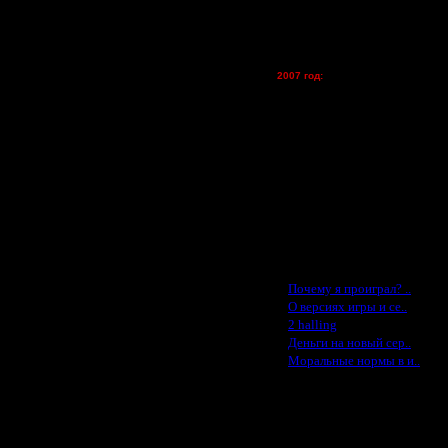
Kagan - (турниры)
vova1 - (хостинг)
tolsty - (хостинг)
Oragorn - (хостинг)
2007 год:
Spbwar - $400
Jade -$100
MasterKsa - $60
Lisak -$52
Cocka - $50
Konstkl - $50
Ldir - $50
Gadzila - $20
Feature -$10
Последние статьи
·
Почему я проиграл? ..
·
О версиях игры и се..
·
2 halling
·
Деньги на новый сер..
·
Моральные нормы в и..