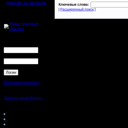
Warcraft 2 в facebook
Ключевые слова:
[
Расширенный поиск
]
Для голосового
общения:
Наша группа в
Discord
Логин
Ник
Пароль
Потеряли пароль?
Нет своего аккаунта?
Зарегистрируйтесь!
Кто на сайте
62: Гости
0: Пользователи
4121: Пользователи с