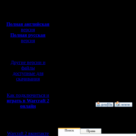
Откуда:
Valley:
- новая карта b
Н.Новгород
Bru,vad X Ksa,Ldir (2 р
Полная версия, ~
450
Ksa, Ldir x Bru,vad
Мб
Ksa8Pl:
с музыкой и видео:
Ksa,Ldir,vad x Bru,Selde
Полная английская
Тактика игры постепе
версия
Однозначно ясно, что
Полная русская
быстрого развития до м
версия
противник развился на
сокращаются. Посему, 
перевод от war2.ru на
базе перевода от СПК
Интересные моменты:
Vad - " Я играл с Bru,
Другие версии и
ходили пить чай во вр
файлы
доступные для
Я переделал немного к
скачивания
Bru пишет -"А как же 
MasterKsa -"А неx~й, з
--
Как подключиться и
Warcraft 2 Forever!
играть в Warcraft 2
»
17.4.05 11:19
онлайн
Мы в социальных
сетях:
Поиск
Права
Warcraft 2 вконтакте