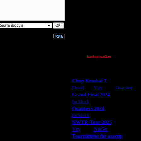
Million$Man
P!NK
Pangster2015
riky
Theboy
trnc
Victorcicea
XuRnT[z]
backup.war2.ru
Остальные игроки
Победители турниров
Chop Kombat 7
Droid
Vity
Oragorn
Grand Final 2024
fuckluck
Extasey
ARMilitar
Qualifiers 2024
fuckluck
ARMilitar
Extasey
NWTR-Tour-2025
Vity
Nik5et
ARMilitar
Tournament for axecup