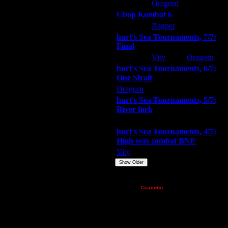
ARMilitar
Oragorn
Extasey
Chop Kombat 6
hurt
Ragner
Extasey
hurt's Sea Tournaments, 7/7:
Final
Extasey
Vity
Oragorn
hurt's Sea Tournaments, 6/7:
One Strait
Oragorn
ARMilitar
Extasey
hurt's Sea Tournaments, 5/7:
River fork
Extasey
ARMilitar
Doooda
hurt's Sea Tournaments, 4/7:
High seas combat BNE
Vity
ARMilitar
None
Show Older
Пожертвования
Спасибо:
FX - $80 (домен)
Zelya - (турниры)
lesnik
Dar - (турниры)