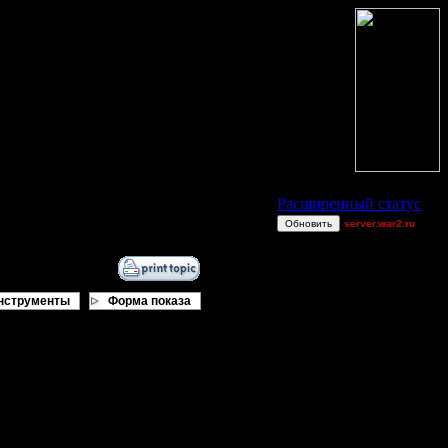
Статус Battle.Net
Расширенный статус
Обновить
server.war2.ru
Comps N 3
Sandman00
moregravy
нструменты
Форма показа
chop chop
Dr.Braziliant
Droid
MyRo
PaRtYrOcK{hR}
GOW EF
ViTy