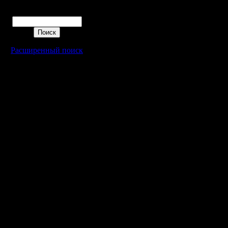
Поиск
Расширенный поиск
Warcraft 2 - скачать бесплатно русскую версию, warcraft 2 серве