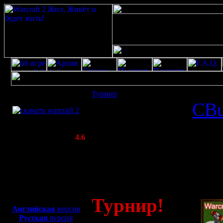
Скачать игру
Турнир
: День рождения war2
бесплатно
Отправлено
CB
WarCraft 2 COMBAT
Включено 4.12.
(Warcraft II BNE 2.02+)
Актуальная версия:
4.6
(февраль 2020)
13:29 (4509
Совместимо с
Windows
Прочитано)
XP/Vista/7/8/10
Боевой релиз, ~
40 Мб
Турнир!
для игры по сети:
Английская
версия
Русская
версия