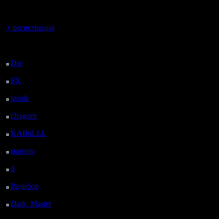
регистрацией
Давайте хотя бы
Вы гость здесь.
+ регистрация
в год соберемся
Последний
посетитель:
вспомним
Dar
: 24 Дней 10 ч. 47
м. назад
молодость!
FX
: 96 Дней 18 ч. 19
м. назад
lesnik
: 129 Дней 20 ч.
Новички, конеч
37 м. назад
Oragorn
: 137 Дней 20
тоже
ч. 46 м. назад
KABuLLL
: 165 Дней
19 ч. 55 м. назад
приветствуются
starspro
: 190 Дней 7 ч.
29 м. назад
Дата и время о
il
: 261 Дней 17 ч. 34
м. назад
Радибор
: 285 Дней 13
сбора: 16 декаб
ч. 21 м. назад
Dark_Master
: 296
Дней 15 ч. 38 м. назад