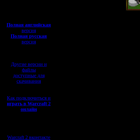
Уже 16 лет
Полная версия, ~
450
Мб
идёт
с музыкой и видео:
Полная английская
противостояни
версия
Полная русская
версия
между людьми 
перевод от war2.ru на
базе перевода от СПК
орками, между
Другие версии и
файлы
ef'ерами и теми
доступные для
скачивания
любит скорость
Как подключиться и
пониже, между
играть в Warcraft 2
онлайн
любителями gow
Мы в социальных
приверженцам
сетях:
Warcraft 2 вконтакте