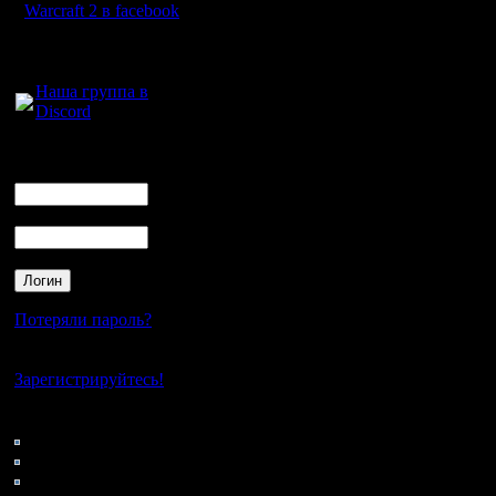
Warcraft 2 в facebook
других карт. В
Для голосового
общем, уже 16 
общения:
Наша группа в
Discord
существует
Логин
Варкрафт 2! Ег
Ник
день рождения
Пароль
предлагаю отме
традиционно,
Потеряли пароль?
Нет своего аккаунта?
турниром. Осо
Зарегистрируйтесь!
хотелось бы ви
Кто на сайте
144: Гости
0: Пользователи
"старичков".
4121: Пользователи с