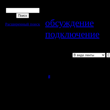
2011 в 22:00 по
Поиск
на VPN-сервере
обсуждение
Расширенный поиск
подключение
il
Re: День рождени
Добрый Админ
Подправил новость
пятницу
Регистрация:
10.5.06
Сообщений: