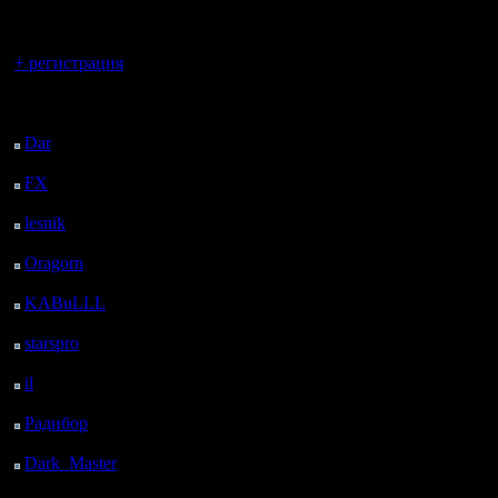
Вычёркиваний 
регистрацией
Вы гость здесь.
будет. Карты бу
+ регистрация
определяться
Последний
посетитель:
Dar
: 25 Дней 1 ч. 47
случайным обр
м. назад
FX
: 97 Дней 9 ч. 19
из следующего
м. назад
lesnik
: 130 Дней 11 ч.
списка:
37 м. назад
Oragorn
: 138 Дней 11
ч. 46 м. назад
KABuLLL
: 166 Дней
10 ч. 55 м. назад
1) Chop / res ma
starspro
: 190 Дней 22
ч. 29 м. назад
il
: 262 Дней 8 ч. 35 м.
defaut, speed fas
назад
Радибор
: 286 Дней 4
2) Nowhere to ru
ч. 22 м. назад
Dark_Master
: 297
Дней 6 ч. 38 м. назад