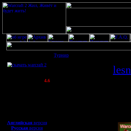
Скачать игру
Турнир
: Турнир смурфов(анонимов) 1
бесплатно
2018
Отправлено
lesn
WarCraft 2 COMBAT
(Warcraft II BNE 2.02+)
Включено 11.9.
Актуальная версия:
4.6
(февраль 2020)
Совместимо с
18:23 (2319
Windows
XP/Vista/7/8/10
Прочитано)
Боевой релиз, ~
40 Мб
для игры по сети:
Английская
версия
Русская
версия