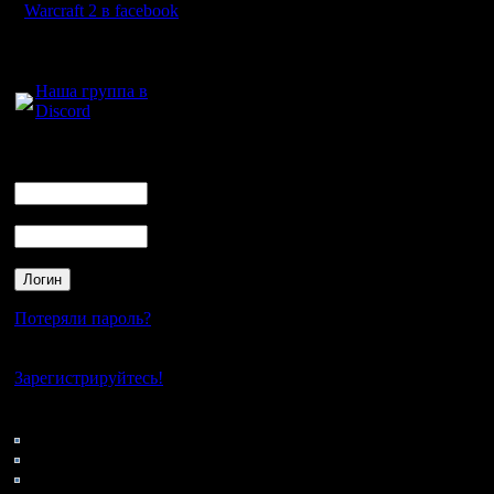
20:40 по МСК.
Warcraft 2 в facebook
Для голосового
общения:
Наша группа в
Все участники
Discord
Логин
должны быть
Ник
смурфами и гов
Пароль
по-русски.
Потеряли пароль?
Стрим будет.
Нет своего аккаунта?
Зарегистрируйтесь!
Кто на сайте
53: Гости
КАРТЫ
.
0: Пользователи
4121: Пользователи с