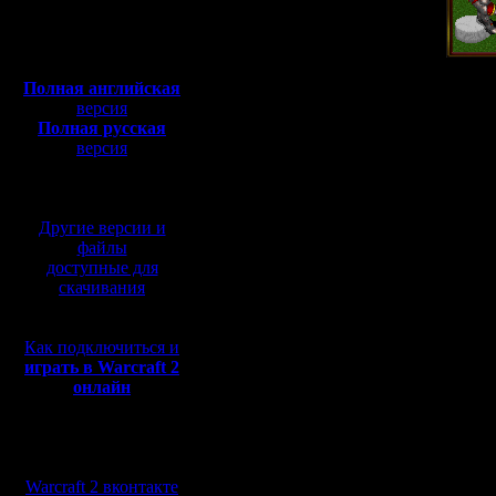
В пятницу,
Полная версия, ~
450
Мб
14 сентября
с музыкой и видео:
Полная английская
версия
состоится
Полная русская
версия
Первый турнир
перевод от war2.ru на
базе перевода от СПК
анонимов среди
Другие версии и
файлы
русских и
доступные для
скачивания
русскоговорящи
Как подключиться и
играть в Warcraft 2
онлайн
Сбор и запись -
Мы в социальных
канале Russia 
сетях:
Warcraft 2 вконтакте