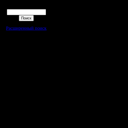
hide
Поиск
3) Fierce ocean
combat BNE
Расширенный поиск
4) X marks the s
TE
5) Gold Separate
East & West
6) Death in the 
TE
7) The River Kw
BNE