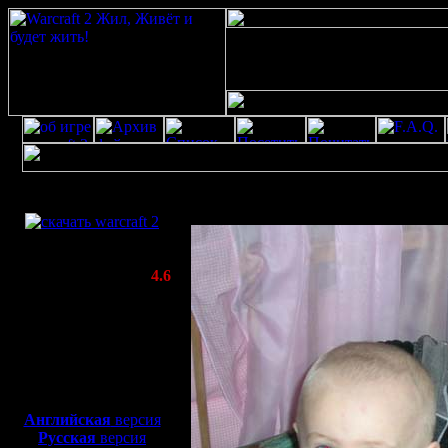
Скачать игру
Открытка от warcraft 2 скачать бесплатно р
бесплатно
WarCraft 2 COMBAT
(Warcraft II BNE 2.02+)
Актуальная версия:
4.6
(февраль 2020)
Совместимо с
Windows
XP/Vista/7/8/10
Боевой релиз, ~
40 Мб
для игры по сети:
Английская
версия
Русская
версия