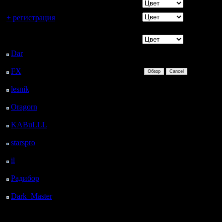
Цвет фона
Вы гость здесь.
Цвет
+ регистрация
границы
Последний
Цвет
посетитель:
текста вне
Dar
: 27 Дней 15 ч. 4
сообщения
м. назад
FX
: 99 Дней 22 ч. 36
м. назад
lesnik
: 133 Дней 54 м.
назад
Oragorn
: 141 Дней 1
ч. 3 м. назад
KABuLLL
: 169 Дней
12 м. назад
starspro
: 193 Дней 11
ч. 46 м. назад
il
: 264 Дней 21 ч. 51
м. назад
Радибор
: 288 Дней 17
ч. 38 м. назад
Dark_Master
: 299
Дней 19 ч. 55 м. назад