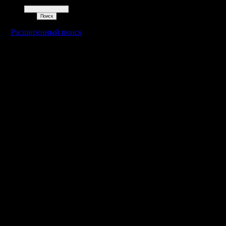
Поиск
Расширенный поиск
Warcraft 2 - скачать бесплатно русскую версию, warcraft 2 серве
- Генерация