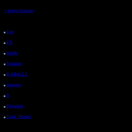
Вы гость здесь.
+ регистрация
Последний
посетитель:
Dar
: 25 Дней 23 ч. 42
м. назад
FX
: 98 Дней 7 ч. 14
м. назад
lesnik
: 131 Дней 9 ч.
32 м. назад
Oragorn
: 139 Дней 9
ч. 41 м. назад
KABuLLL
: 167 Дней
8 ч. 50 м. назад
starspro
: 191 Дней 20
ч. 24 м. назад
il
: 263 Дней 6 ч. 29 м.
назад
Радибор
: 287 Дней 2
ч. 16 м. назад
Dark_Master
: 298
Дней 4 ч. 33 м. назад