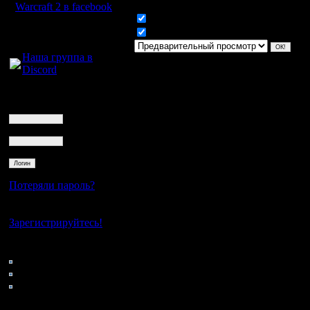
Warcraft 2 в facebook
Включить смайлики
Для голосового
Включить BB код
общения:
Наша группа в
Discord
Логин
Ник
Пароль
Потеряли пароль?
Нет своего аккаунта?
Зарегистрируйтесь!
Кто на сайте
81: Гости
0: Пользователи
4121: Пользователи с
регистрацией