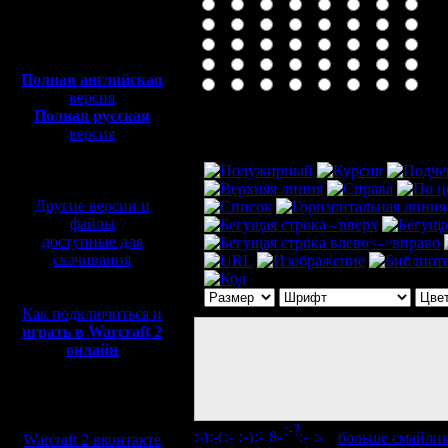
Полная версия, ~
450
Мб
с музыкой и видео:
Полная английская
версия
Полная русская
Комментарий
версия
перевод от war2.ru на
базе перевода от СПК
Другие версии и
файлы
доступные для
скачивания
Как подключиться и
играть в Warcraft 2
онлайн
Мы в социальных
сетях:
[
больше смайли
Warcraft 2 вконтакте