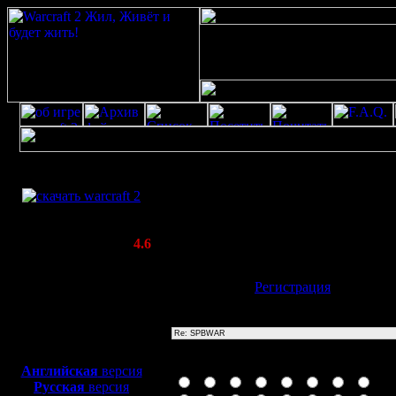
Скачать игру
Re: SPBWAR
бесплатно
Poster: Дата: 20.8.20 13:25
WarCraft 2 COMBAT
20
(Warcraft II BNE 2.02+)
Актуальная версия:
4.6
(февраль 2020)
Совместимо с
Имя:
Гость
[
Регистрация
]
Windows
XP/Vista/7/8/10
Тема
Боевой релиз, ~
40 Мб
для игры по сети:
Иконка сообщения
Английская
версия
Русская
версия