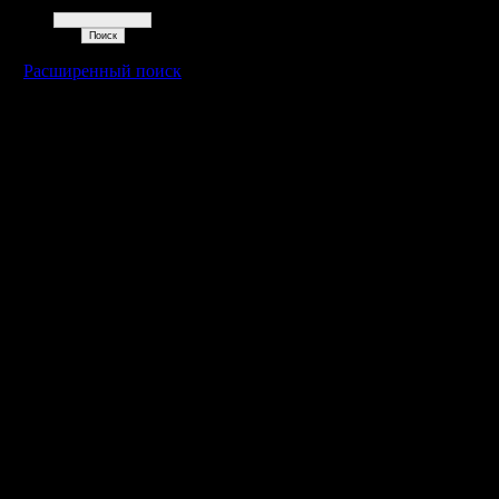
Поиск
Расширенный поиск
Warcraft 2 - скачать бесплатно русскую версию, warcraft 2 серве
- Генерация