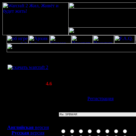
Скачать игру
Re: SPBWAR
бесплатно
Poster: Дата: 20.8.20 13:25
WarCraft 2 COMBAT
20
(Warcraft II BNE 2.02+)
Актуальная версия:
4.6
(февраль 2020)
Совместимо с
Имя:
Гость
[
Регистрация
]
Windows
XP/Vista/7/8/10
Тема
Боевой релиз, ~
40 Мб
для игры по сети:
Иконка сообщения
Английская
версия
Русская
версия