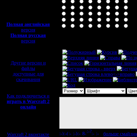
Полная версия, ~
450
Мб
с музыкой и видео:
Полная английская
версия
Полная русская
Комментарий
версия
перевод от war2.ru на
базе перевода от СПК
Другие версии и
файлы
доступные для
скачивания
Как подключиться и
играть в Warcraft 2
онлайн
Мы в социальных
сетях:
[
больше смайли
Warcraft 2 вконтакте