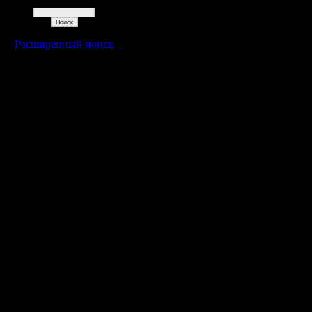
Поиск
Расширенный поиск
Warcraft 2 - скачать бесплатно русскую версию, warcraft 2 серве
- Генерация