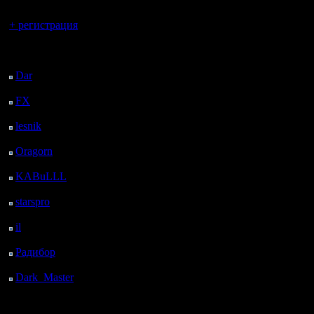
Вы гость здесь.
+ регистрация
Последний
посетитель:
Dar
: 27 Дней 12 ч. 3
м. назад
FX
: 99 Дней 19 ч. 35
м. назад
lesnik
: 132 Дней 21 ч.
53 м. назад
Oragorn
: 140 Дней 22
ч. 2 м. назад
KABuLLL
: 168 Дней
21 ч. 11 м. назад
starspro
: 193 Дней 8 ч.
45 м. назад
il
: 264 Дней 18 ч. 51
м. назад
Радибор
: 288 Дней 14
ч. 38 м. назад
Dark_Master
: 299
Дней 16 ч. 54 м. назад