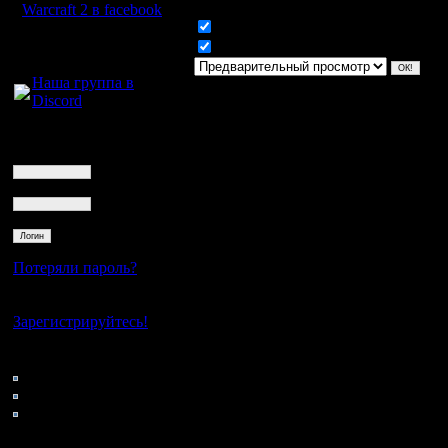
Warcraft 2 в facebook
Включить смайлики
Для голосового
Включить BB код
общения:
Наша группа в
Discord
Логин
Ник
Пароль
Потеряли пароль?
Нет своего аккаунта?
Зарегистрируйтесь!
Кто на сайте
56: Гости
0: Пользователи
4121: Пользователи с
регистрацией