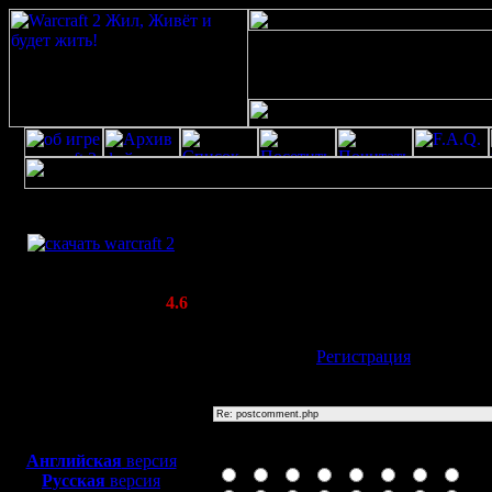
Скачать игру
postcomment.php
бесплатно
Poster: Дата: 20.8.20 13:25
WarCraft 2 COMBAT
20
(Warcraft II BNE 2.02+)
Актуальная версия:
4.6
(февраль 2020)
Совместимо с
Имя:
Гость
[
Регистрация
]
Windows
XP/Vista/7/8/10
Тема
Боевой релиз, ~
40 Мб
для игры по сети:
Иконка сообщения
Английская
версия
Русская
версия