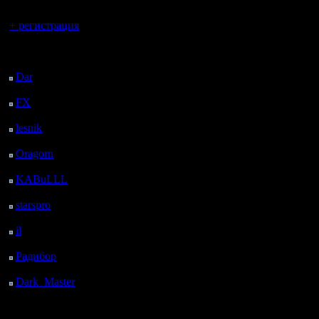
Вы гость здесь.
+ регистрация
Последний
посетитель:
Dar
: 27 Дней 14 ч. 25
м. назад
FX
: 99 Дней 21 ч. 57
м. назад
lesnik
: 133 Дней 15 м.
назад
Oragorn
: 141 Дней 24
м. назад
KABuLLL
: 168 Дней
23 ч. 33 м. назад
starspro
: 193 Дней 11
ч. 7 м. назад
il
: 264 Дней 21 ч. 13
м. назад
Радибор
: 288 Дней 17
ч. назад
Dark_Master
: 299
Дней 19 ч. 16 м. назад