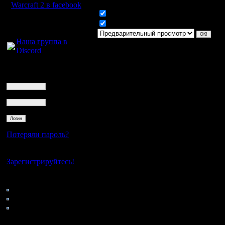
Warcraft 2 в facebook
Включить смайлики
Для голосового
Включить BB код
общения:
Наша группа в
Discord
Логин
Ник
Пароль
Потеряли пароль?
Нет своего аккаунта?
Зарегистрируйтесь!
Кто на сайте
68: Гости
0: Пользователи
4121: Пользователи с
регистрацией