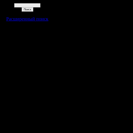
Поиск
Расширенный поиск
Warcraft 2 - скачать бесплатно русскую версию, warcraft 2 серве
- Генерация