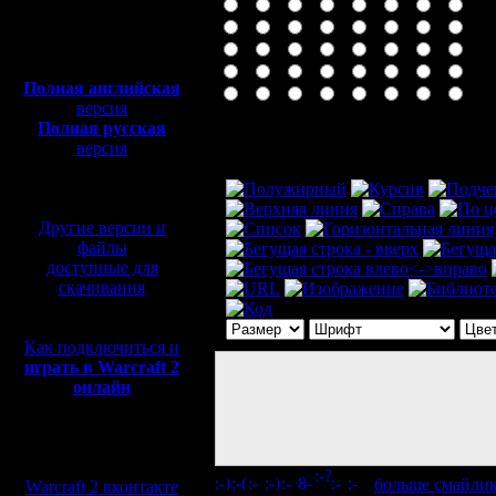
Полная версия, ~
450
Мб
с музыкой и видео:
Полная английская
версия
Полная русская
Комментарий
версия
перевод от war2.ru на
базе перевода от СПК
Другие версии и
файлы
доступные для
скачивания
Как подключиться и
играть в Warcraft 2
онлайн
Мы в социальных
сетях:
[
больше смайли
Warcraft 2 вконтакте