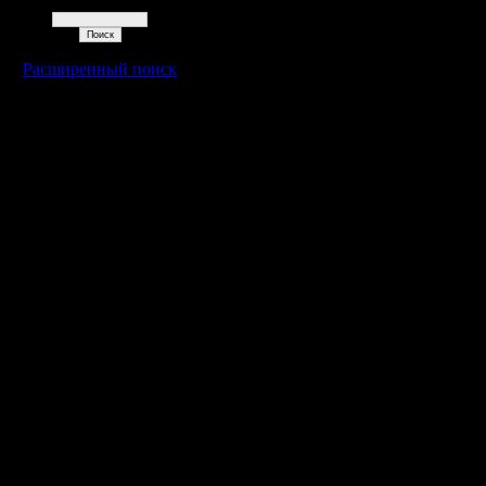
Поиск
Расширенный поиск
Warcraft 2 - скачать бесплатно русскую версию, warcraft 2 серве
- Генерация