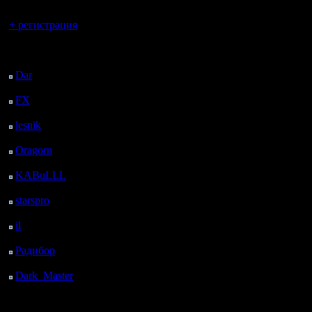
Вы гость здесь.
+ регистрация
Последний
посетитель:
Dar
: 28 Дней 8 ч. 3 м.
назад
FX
: 100 Дней 15 ч. 35
м. назад
lesnik
: 133 Дней 17 ч.
52 м. назад
Oragorn
: 141 Дней 18
ч. 2 м. назад
KABuLLL
: 169 Дней
17 ч. 11 м. назад
starspro
: 194 Дней 4 ч.
45 м. назад
il
: 265 Дней 14 ч. 50
м. назад
Радибор
: 289 Дней 10
ч. 37 м. назад
Dark_Master
: 300
Дней 12 ч. 53 м. назад