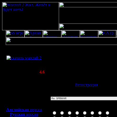
Скачать игру
Re: SPBWAR
бесплатно
Poster: Дата: 20.8.20 13:26
WarCraft 2 COMBAT
1\'\"
(Warcraft II BNE 2.02+)
Актуальная версия:
4.6
(февраль 2020)
Совместимо с
Имя:
Гость
[
Регистрация
]
Windows
XP/Vista/7/8/10
Тема
Боевой релиз, ~
40 Мб
для игры по сети:
Иконка сообщения
Английская
версия
Русская
версия