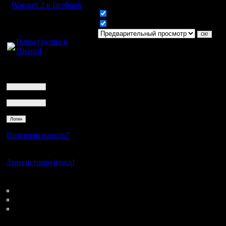
Warcraft 2 в facebook
Включить смайлики
Для голосового
Включить BB код
общения:
Наша группа в
Discord
Логин
Ник
Пароль
Потеряли пароль?
Нет своего аккаунта?
Зарегистрируйтесь!
Кто на сайте
136: Гости
0: Пользователи
4121: Пользователи с
регистрацией