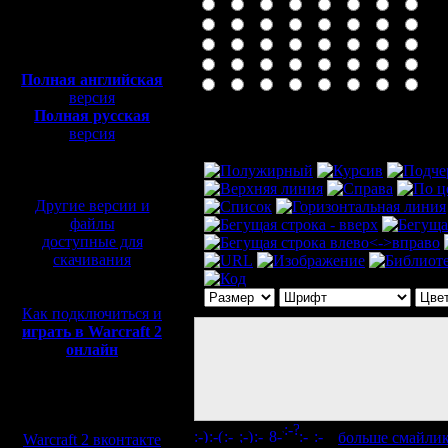
Полная версия, ~
450
Мб
с музыкой и видео:
Полная английская
версия
Полная русская
Комментарий
версия
перевод от war2.ru на
базе перевода от СПК
Другие версии и
файлы
доступные для
скачивания
Как подключиться и
играть в Warcraft 2
онлайн
Мы в социальных
сетях:
[
больше смайли
Warcraft 2 вконтакте