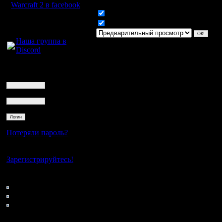
Warcraft 2 в facebook
Включить смайлики
Для голосового
Включить BB код
общения:
Наша группа в
Discord
Логин
Ник
Пароль
Потеряли пароль?
Нет своего аккаунта?
Зарегистрируйтесь!
Кто на сайте
141: Гости
0: Пользователи
4121: Пользователи с
регистрацией