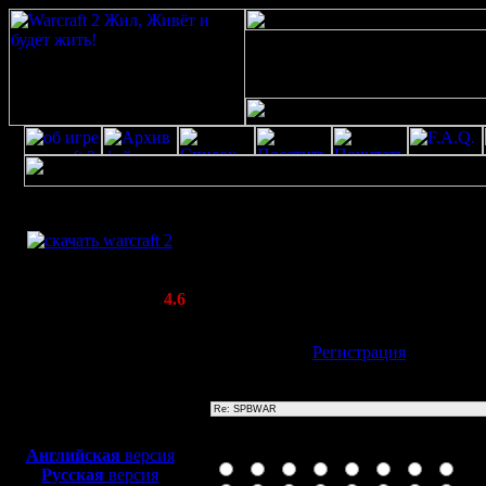
Скачать игру
Re: SPBWAR
бесплатно
Poster: Дата: 20.8.20 13:27
WarCraft 2 COMBAT
ї\'ї\"
(Warcraft II BNE 2.02+)
Актуальная версия:
4.6
(февраль 2020)
Совместимо с
Имя:
Гость
[
Регистрация
]
Windows
XP/Vista/7/8/10
Тема
Боевой релиз, ~
40 Мб
для игры по сети:
Иконка сообщения
Английская
версия
Русская
версия