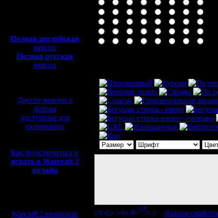
Полная версия, ~
450
Мб
с музыкой и видео:
Полная английская
версия
Полная русская
Комментарий
версия
перевод от war2.ru на
базе перевода от СПК
Другие версии и
файлы
доступные для
скачивания
Как подключиться и
играть в Warcraft 2
онлайн
Мы в социальных
сетях:
[
больше смайли
Warcraft 2 вконтакте