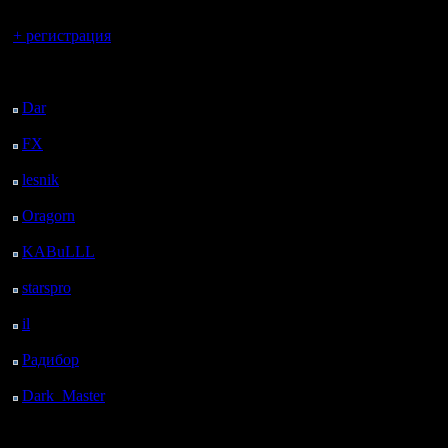
Вы гость здесь.
+ регистрация
Последний
посетитель:
Dar
: 27 Дней 21 ч.
назад
FX
: 100 Дней 4 ч. 32
м. назад
lesnik
: 133 Дней 6 ч.
49 м. назад
Oragorn
: 141 Дней 6
ч. 59 м. назад
KABuLLL
: 169 Дней
6 ч. 8 м. назад
starspro
: 193 Дней 17
ч. 42 м. назад
il
: 265 Дней 3 ч. 47 м.
назад
Радибор
: 288 Дней 23
ч. 34 м. назад
Dark_Master
: 300
Дней 1 ч. 50 м. назад