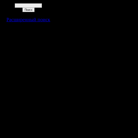
Поиск
Расширенный поиск
Warcraft 2 - скачать бесплатно русскую версию, warcraft 2 серве
- Генерация