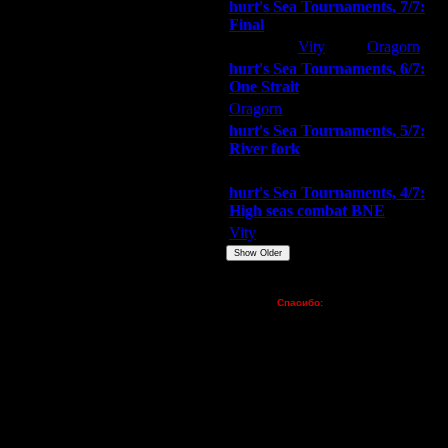
hurt's Sea Tournaments, 7/7:
Final
Extasey
Vity
Oragorn
hurt's Sea Tournaments, 6/7:
One Strait
Oragorn
ARMilitar
Extasey
hurt's Sea Tournaments, 5/7:
River fork
Extasey
ARMilitar
Doooda
hurt's Sea Tournaments, 4/7:
High seas combat BNE
Vity
ARMilitar
None
Show Older
Пожертвования
Спасибо:
FX - $80 (домен)
Zelya - (турниры)
lesnik
Dar - (турниры)
Kagan - (турниры)
vova1 - (хостинг)
tolsty - (хостинг)
Oragorn - (хостинг)