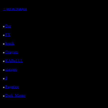
Вы гость здесь.
+ регистрация
Последний
посетитель:
Dar
: 24 Дней 4 ч. 29
м. назад
FX
: 96 Дней 12 ч. 1
м. назад
lesnik
: 129 Дней 14 ч.
19 м. назад
Oragorn
: 137 Дней 14
ч. 28 м. назад
KABuLLL
: 165 Дней
13 ч. 37 м. назад
starspro
: 190 Дней 1 ч.
11 м. назад
il
: 261 Дней 11 ч. 16
м. назад
Радибор
: 285 Дней 7
ч. 3 м. назад
Dark_Master
: 296
Дней 9 ч. 20 м. назад