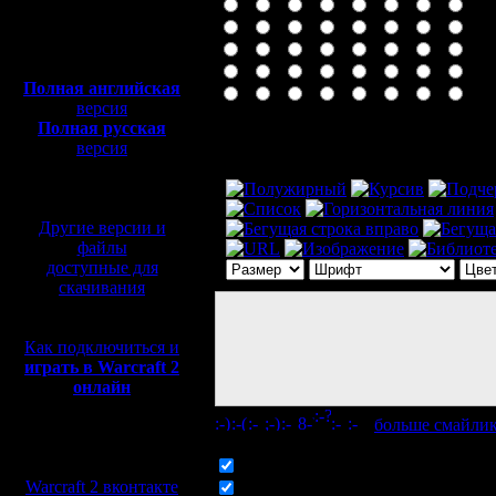
Полная версия, ~
450
Мб
с музыкой и видео:
Полная английская
версия
Полная русская
Комментарий
версия
перевод от war2.ru на
базе перевода от СПК
Другие версии и
файлы
доступные для
скачивания
Как подключиться и
играть в Warcraft 2
онлайн
[
больше смайли
Мы в социальных
сетях:
Включить смайлики
Warcraft 2 вконтакте
Включить BB код