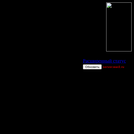
Статус Battle.Net
Расширенный статус
Обновить
server.war2.ru
2v2 GoW@Go0dzs~
TDK-Enzo
Gourmet
QuilKs
Equinox
JamesTalafreako
gow12
u8t3io3p
Superhigh
^Big^Bang^