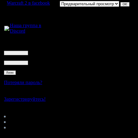
Warcraft 2 в facebook
Для голосового
общения:
Наша группа в
Discord
Логин
Ник
Пароль
Потеряли пароль?
Нет своего аккаунта?
Зарегистрируйтесь!
Кто на сайте
139: Гости
0: Пользователи
4122: Пользователи с
регистрацией