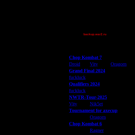
Theboy
XuRnT[z]
[TD]Wargasm
_I_Undine
~Tora~
backup.war2.ru
Остальные игроки
Победители турниров
Chop Kombat 7
Droid
Vity
Oragorn
Grand Final 2024
fuckluck
Extasey
ARMilitar
Qualifiers 2024
fuckluck
ARMilitar
Extasey
NWTR-Tour-2025
Vity
Nik5et
ARMilitar
Tournament for axecup
ARMilitar
Oragorn
Extasey
Chop Kombat 6
hurt
Ragner
Extasey