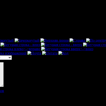
ков
]