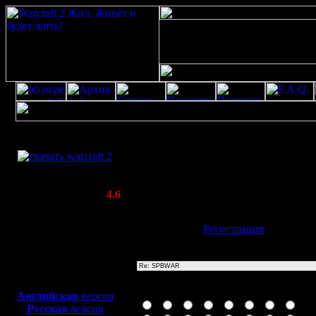
Скачать игру
Re: SPBWAR
бесплатно
Poster: Дата: 20.8.20 13:28
WarCraft 2 COMBAT
20
(Warcraft II BNE 2.02+)
Актуальная версия:
4.6
(февраль 2020)
Совместимо с
Имя:
Гость
[
Регистрация
]
Windows
XP/Vista/7/8/10
Тема
Боевой релиз, ~
40 Мб
для игры по сети:
Иконка сообщения
Английская
версия
Русская
версия